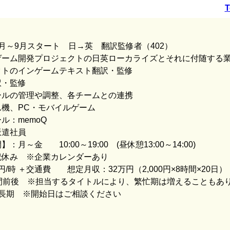
T
月～9月スタート 日→英 翻訳監修者（402）
ゲーム開発プロジェクトの日英ローカライズとそれに付随する
クトのインゲームテキスト翻訳・監修
訳・監修
ールの管理や調整、各チームとの連携
機、PC・モバイルゲーム
ル：memoQ
派遣社員
月～金 10:00～19:00 (昼休憩13:00～14:00)
祝休み ※企業カレンダーあり
0円/時 ＋交通費 想定月収：32万円（2,000円×8時間×20日）
間前後 ※担当するタイトルにより、繁忙期は増えることもあ
～長期 ※開始日はご相談ください