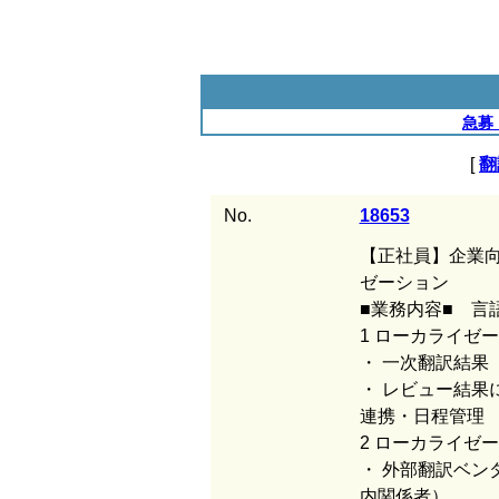
急募
[
翻
No.
18653
【正社員】企業
ゼーション
■業務内容■ 言
1 ローカライゼ
・ 一次翻訳結果
・ レビュー結果
連携・日程管理
2 ローカライゼ
・ 外部翻訳ベン
内関係者）