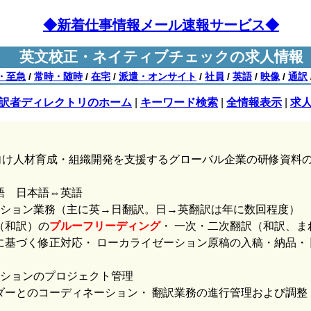
◆新着仕事情報メール速報サービス◆
英文校正・ネイティブチェックの求人情報
・至急
/
常時・随時
/
在宅
/
派遣・オンサイト
/
社員
/
英語
/
映像
/
通訳
訳者ディレクトリのホーム
|
キーワード検索
|
全情報表示
|
求
向け人材育成・組織開発を支援するグローバル企業の研修資料
語 日本語⇔英語
ーション業務（主に英→日翻訳。日→英翻訳は年に数回程度）
（和訳）の
プルーフリーディング
・ 一次・二次翻訳（和訳、ま
に基づく修正対応・ ローカライゼーション原稿の入稿・納品・
ーションのプロジェクト管理
ダーとのコーディネーション・ 翻訳業務の進行管理および調整