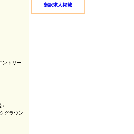
翻訳求人掲載
にエントリー
長）
クグラウン