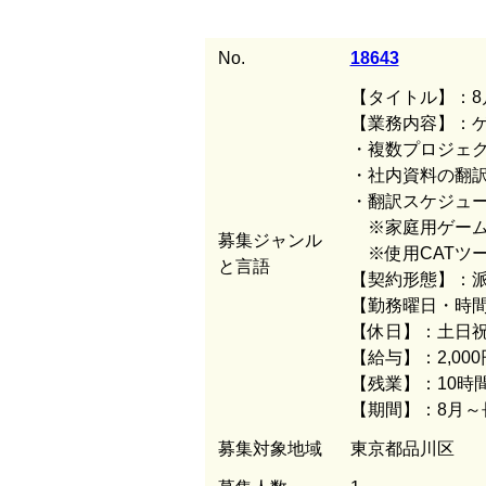
No.
18643
【タイトル】：8
【業務内容】：
・複数プロジェ
・社内資料の翻
・翻訳スケジュ
※家庭用ゲーム
募集ジャンル
※使用CATツー
と言語
【契約形態】：
【勤務曜日・時間】：
【休日】：土日
【給与】：2,00
【残業】：10時
【期間】：8月
募集対象地域
東京都品川区