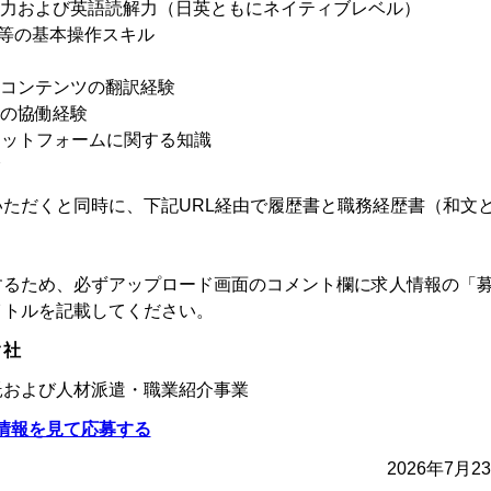
章力および英語読解力（日英ともにネイティブレベル）
Office等の基本操作スキル
育コンテンツの翻訳経験
との協働経験
プラットフォームに関する知識
験
ただくと同時に、下記URL経由で履歴書と職務経歴書（和文
するため、必ずアップロード画面のコメント欄に求人情報の「
イトルを記載してください。
ク社
託および人材派遣・職業紹介事業
詳細情報を見て応募する
2026年7月2