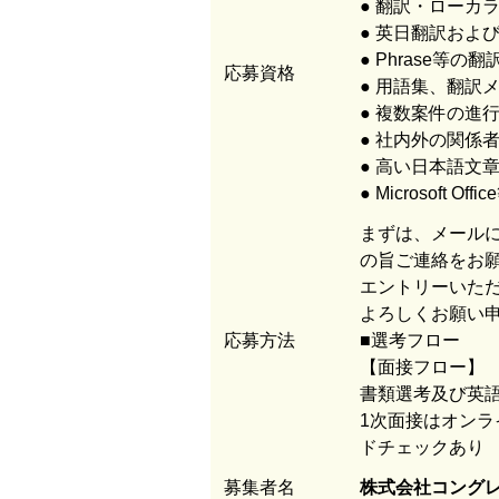
● 翻訳・ローカ
● 英日翻訳およ
● Phrase等
応募資格
● 用語集、翻訳
● 複数案件の進
● 社内外の関係
● 高い日本語文
● Microsoft 
まずは、メールに
の旨ご連絡をお
エントリーいた
よろしくお願い
応募方法
■選考フロー
【面接フロー】
書類選考及び英語
1次面接はオンラ
ドチェックあり
募集者名
株式会社コング