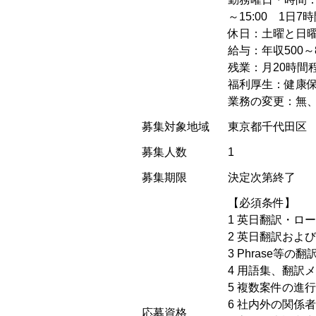
～15:00 1日7
休日：土曜と日曜、
給与：年収500
残業：月20時間
福利厚生：健康保
業務の変更：無
募集対象地域
東京都千代田区
募集人数
1
募集期限
決定次第終了
【必須条件】
1 英日翻訳・ロ
2 英日翻訳および
3 Phrase等
4 用語集、翻訳
5 複数案件の進
6 社内外の関係
応募資格