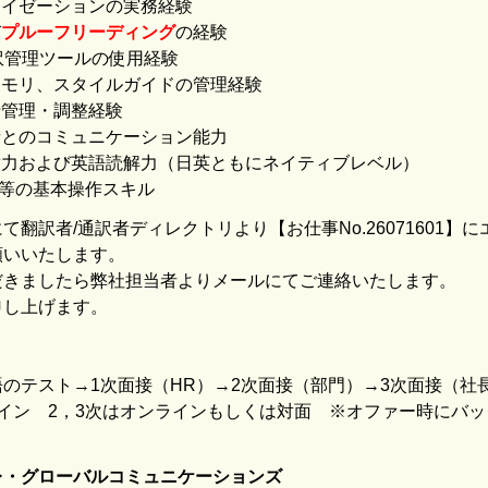
ライゼーションの実務経験
び
プルーフリーディング
の経験
の翻訳管理ツールの使用経験
メモリ、スタイルガイドの管理経験
行管理・調整経験
者とのコミュニケーション能力
章力および英語読解力（日英ともにネイティブレベル）
Office等の基本操作スキル
て翻訳者/通訳者ディレクトリより【お仕事No.26071601】
願いいたします。
だきましたら弊社担当者よりメールにてご連絡いたします。
申し上げます。
のテスト→1次面接（HR）→2次面接（部門）→3次面接（社
イン 2，3次はオンラインもしくは対面 ※オファー時にバッ
レ・グローバルコミュニケーションズ