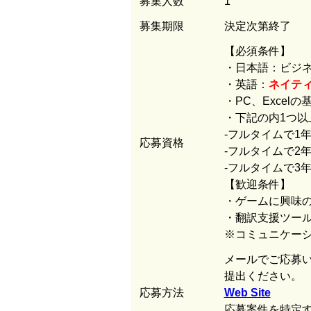
募集人数
1
募集期限
決定次第終了
【必須条件】
・日本語：ビジネ
・英語：
ネイテ
・PC、Excel
・下記の内1つ以
-フルタイムで1
応募資格
-フルタイムで2
-フルタイムで3
【歓迎条件】
・ゲームに興味
・翻訳支援ツー
※コミュニケー
メールでご応募い
提出ください。
応募方法
Web Site
応募案件を特定