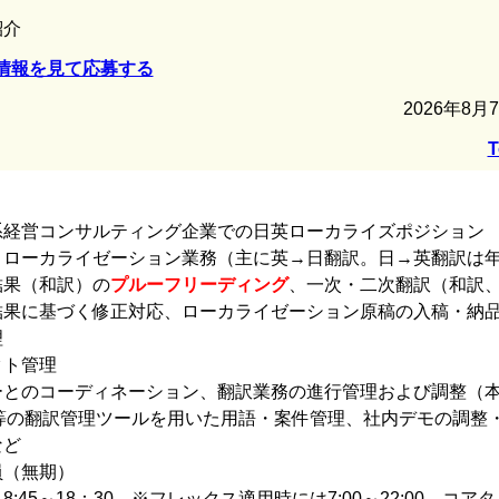
紹介
詳細情報を見て応募する
2026年8月
T
系経営コンサルティング企業での日英ローカライズポジション
）ローカライゼーション業務（主に英→日翻訳。日→英翻訳は
結果（和訳）の
プルーフリーディング
、一次・二次翻訳（和訳
結果に基づく修正対応、ローカライゼーション原稿の入稿・納
理
クト管理
ーとのコーディネーション、翻訳業務の進行管理および調整（
se等の翻訳管理ツールを用いた用語・案件管理、社内デモの調整
など
員（無期）
:45～18：30 ※フレックス適用時には7:00～22:00、コアタイ