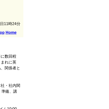
7日11時24分
op
Home
年に数回程
、まれに英
品、関係者と
本社・社内関
・準備、講
ム10:00