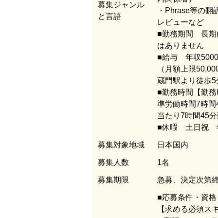
募集ジャンル
・Phrase等
と言語
レビューなど
■勤務期間 長期
はありません
■給与 年収500
（月額上限50,
蔵門駅より徒歩5
■勤務時間【勤務時
準労働時間7時間45
当たり7時間45
■休暇 土日祝 
募集対象地域
日本国内
募集人数
1名
募集期限
急募、決定次第
■応募条件・資格
【求める必須ス