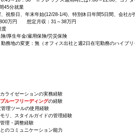
時間45分就業
祝祭日、年末年始(12/28-1/4)、特別休日年間5日間、会社
～800万円 想定月収：31～38万円
程度
険/厚生年金/雇用保険/労災保険
、勤務地の変更：無（オフィス出社と週2日在宅勤務のハイブリ
ーカライゼーションの実務経験
プルーフリーディング
の経験
の翻訳管理ツールの使用経験
メモリ、スタイルガイドの管理経験
行管理・調整経験
者とのコミュニケーション能力