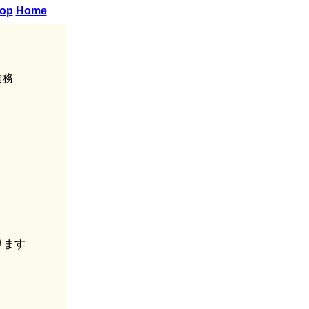
op
Home
業務
ります