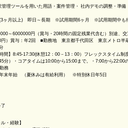
の翻訳管理ツールを用いた用語・案件管理・ 社内デモの調整・準備
(3ヶ月以上) 即日～長期 ※試用期間6ヶ月 ※試用期間中も
0000～6000000円（賞与・20時間の固定残業代含む）別途、
000円）賞与：年2回 ■勤務地 東京都千代田区 東京メトロ半
分
間】8:45-17:30(休憩12：00－13：00）フレックスタイム
分）・コアタイムは10:00から15:00まで。・7:00から22:0
分勤務
年末年始 （夏休みは有給利用） ※特別休日年5日
終了
キル・経験】