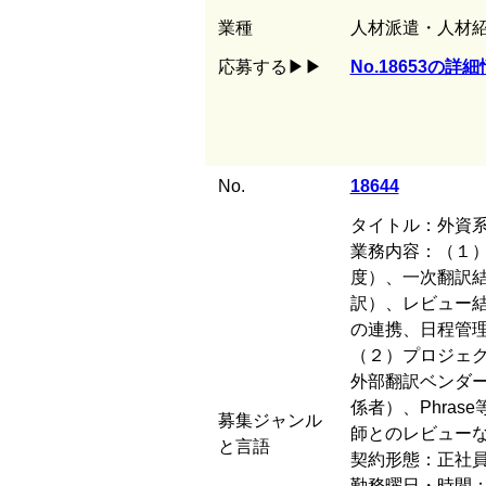
業種
人材派遣・人材
応募する
▶▶
No.18653の
No.
18644
タイトル：外資
業務内容：（１
度）、一次翻訳
訳）、レビュー
の連携、日程管
（２）プロジェ
外部翻訳ベンダ
係者）、Phra
募集ジャンル
師とのレビュー
と言語
契約形態：正社
勤務曜日・時間：8