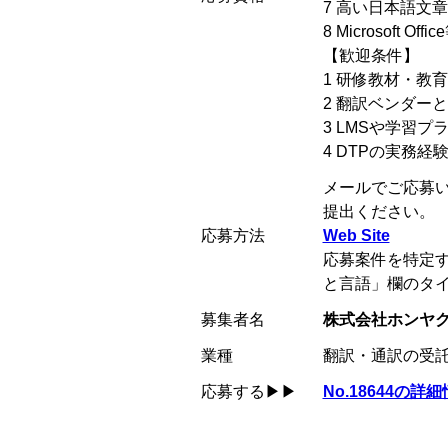
7 高い日本語文
8 Microsoft 
【歓迎条件】
1 研修教材・教
2 翻訳ベンダー
3 LMSや学習
4 DTPの実務経
メールでご応募い
提出ください。
応募方法
Web Site
応募案件を特定
と言語」欄のタ
募集者名
株式会社ホンヤ
業種
翻訳・通訳の受
応募する
▶▶
No.18644の