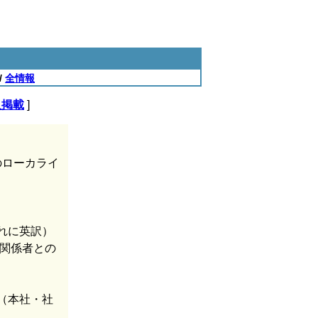
/
全情報
人掲載
]
のローカライ
れに英訳）
 関係者との
（本社・社