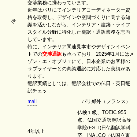
交渉業務に携わっています。
近年はパリにてインテリアコーディネーター資
格を取得し、デザインや空間づくりに関する知
PR
識を活かしながら、インテリア・建築・ライフ
スタイル分野に特化した翻訳・通訳業務を志向
しています。
特に、インテリア関連見本市やデザインイベン
トでの
交渉通訳
も承っており、2025年1月にはメ
ゾン・エ・オブジェにて、日本企業のお客様の
サプライヤーとの商談通訳に対応した実績があ
ります。
翻訳実績としては、翻訳会社での仏日・英日翻
訳チェッ…
mail
パリ郊外（フランス）
仏検１級、TOEIC 955
点、仏国立通訳翻訳高等
学院(ESIT)日仏翻訳学科
4年以上
卒、INALCO（仏国立東