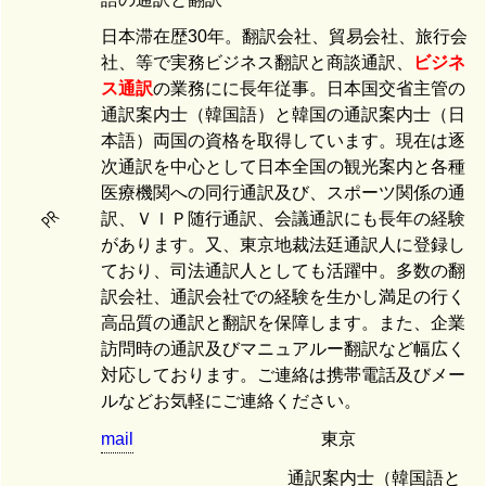
日本滞在歴30年。翻訳会社、貿易会社、旅行会
社、等で実務ビジネス翻訳と商談通訳、
ビジネ
ス通訳
の業務にに長年従事。日本国交省主管の
通訳案内士（韓国語）と韓国の通訳案内士（日
本語）両国の資格を取得しています。現在は逐
次通訳を中心として日本全国の観光案内と各種
医療機関への同行通訳及び、スポーツ関係の通
PR
訳、ＶＩＰ随行通訳、会議通訳にも長年の経験
があります。又、東京地裁法廷通訳人に登録し
ており、司法通訳人としても活躍中。多数の翻
訳会社、通訳会社での経験を生かし満足の行く
高品質の通訳と翻訳を保障します。また、企業
訪問時の通訳及びマニュアルー翻訳など幅広く
対応しております。ご連絡は携帯電話及びメー
ルなどお気軽にご連絡ください。
mail
東京
通訳案内士（韓国語と