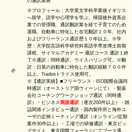
の通訳業務
※プロフィール：大学英文学科卒業後イギリス
へ留学。語学や心理学を学ぶ。帰国後外資系企
業での管理職、通訳翻訳業を経て子育てのため
退職。自動車に特化した在宅翻訳１０年、社内
およびフリーランス通訳歴１０年以上。※学
歴：大学院言語科学研究科英語学専攻博士前期
課程、サイマルアカデミー 通訳コース 通訳１終
了※通訳：同時通訳、ウイスパリング可。※翻
訳：日英の自動車に特化した翻訳経験７００件
PR
以上。Tradosトラドス使用可。
※【通訳実績】■フリーランス・ISO国際会議同
時通訳（オーストリア国ウィーンにて）・製薬
会社コーチングワークショップ通訳（同時通
訳）・ビジネス
商談通訳
（逐次200件以上）・雑
誌関係インタビュー通訳・国内製作所と海外ユ
ーザの定例ミーティング通訳（オンライン/定期
案件30件以上）・工場での研修通訳・東京ビッ
グサイト、東京国際フォーラムにてブース通…