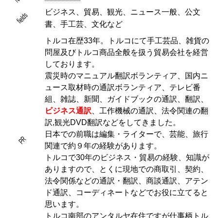
ビジネス、貿易、観光、ニュース一般、公文
fields
書、手工芸、文化など
トルコ在歴33年。トルコにて手工芸品、雑貨の
問屋及びトルコ商品全般を扱う貿易会社を経営
しております。
震災時のマニュアル翻訳ボランティア、国内ニ
ュース取材時の通訳ボランティア、テレビ番
組、雑誌、新聞、ガイドブックの通訳、翻訳、
ビジネス通訳
、工作機械の通訳、法令関連の翻
訳,観光DVD翻訳などをしてきました。
日本での前職は編集・ライターで、芸能、旅行
PR
関連で約９年の経験があります。
トルコで30年のビジネス・貿易の経験、知識が
ありますので、とくに現地での商取引、契約、
法令関係などの通訳・翻訳、商談通訳、アテン
ド通訳、コーディネートなどでお役に立てると
思います。
トルコ南部のアンタルヤ在住ですが仕事柄トル