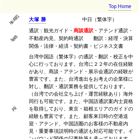
Top
Home
No.4881
大
塚
勝
中日（繁体字）
通訳：観光ガイド・
商談通訳
・アテンド通訳・
fields
不動産内見、契約時通訳 翻訳：経理・決算
関係・法律・経済・契約書・ビジネス文書
台湾中国語（繁体字）の通訳・翻訳・校正を中
心に行っております。台湾に２２年の在住経験
があり、商談・アテンド・展示会通訳の経験が
豊富です。また、台湾進出をお考えの企業様に
対し、翻訳・通訳業務を提供しております。
（台湾での会社立ち上げ・運営経験あり）海外
同行も可能です。また、中国語通訳案内士資格
PR
を取得しており、東京・箱根エリアのガイドの
経験も豊富です。また、顧客来日時の空港送
迎・アテンド、中国語圏のお客様の不動産内
見・重要事項説明時の通訳も対応可能です。イ
ンバウンド関係の記事執筆も承っております。