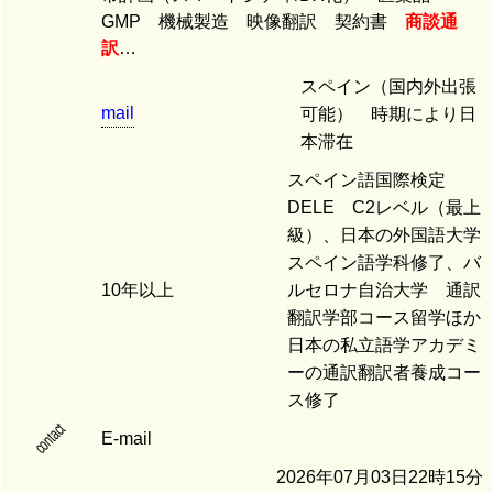
GMP 機械製造 映像翻訳 契約書
商談通
訳
…
スペイン（国内外出張
mail
可能） 時期により日
本滞在
スペイン語国際検定
DELE C2レベル（最上
級）、日本の外国語大学
スペイン語学科修了、バ
10年以上
ルセロナ自治大学 通訳
翻訳学部コース留学ほか
日本の私立語学アカデミ
ーの通訳翻訳者養成コー
ス修了
contact
E-mail
2026年07月03日22時15分