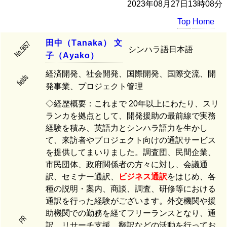
2023年08月27日13時08分
Top
Home
田
中
（
T
a
n
a
k
a
）
文
No.5857
シンハラ語日本語
子
（
A
y
a
k
o
）
経済開発、社会開発、国際開発、国際交流、開
fields
発事業、プロジェクト管理
◇経歴概要：これまで 20年以上にわたり、スリ
ランカを拠点として、開発援助の最前線で実務
経験を積み、英語力とシンハラ語力を生かし
て、来訪者やプロジェクト向けの通訳サービス
を提供してまいりました。調査団、民間企業、
市民団体、政府関係者の方々に対し、会議通
訳、セミナー通訳、
ビジネス通訳
をはじめ、各
種の説明・案内、商談、調査、研修等における
通訳を行った経験がございます。外交機関や援
助機関での勤務を経てフリーランスとなり、通
PR
訳、リサーチ支援、翻訳などの活動を行ってお