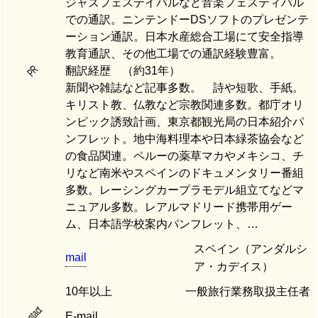
ジャズフェステイバルなど音楽フェスティバル
での通訳。ニンテンドーDSソフトのプレゼンテ
ーション通訳。日本水産総合工場にて安全指導
教育通訳、その他工場での通訳経験豊富。
PR
翻訳経歴 （約31年）
新聞や雑誌など記事多数。 詩や短歌、手紙。
キリスト教、仏教など宗教関連多数。都庁オリ
ンピック誘致計画、東京都観光局の日本紹介パ
ンフレット。地中海料理本や日本緑茶協会など
の食品関連。ペルーの薬草マカやメキシコ、チ
リなど南米やスペインのドキュメンタリー番組
多数。レーシングカープラモデル組立てなどマ
ニュアル多数。レアルマドリード携帯用ゲー
ム、日本語学校案内パンフレット、…
スペイン（アンダルシ
mail
ア・カデイス）
10年以上
一般旅行業務取扱主任者
contact
E-mail