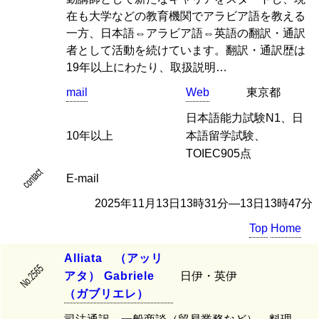
在も大学などの教育機関でアラビア語を教える
一方、日本語⇔アラビア語⇔英語の翻訳・通訳
者として活動を続けています。翻訳・通訳歴は
19年以上にわたり、取扱説明…
mail
Web
東京都
日本語能力試験N1、日
10年以上
本語留学試験、
TOIEC905点
contact
E-mail
2025年11月13日13時31分―13日13時47分
Top
Home
A
l
l
i
a
t
a
（
ア
ッ
リ
No.2565
ア
タ
）
G
a
b
r
i
e
l
e
日伊・英伊
（
ガ
ブ
リ
エ
レ
）