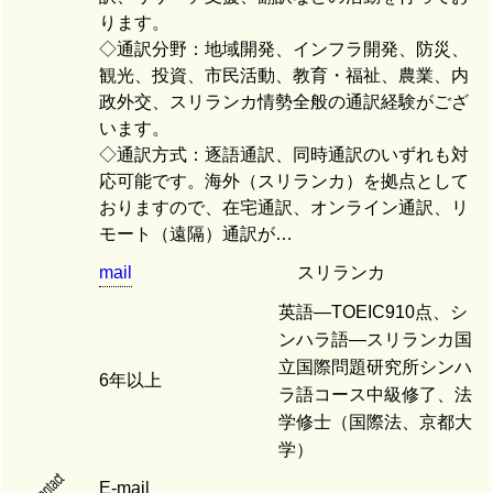
ります。
◇通訳分野：地域開発、インフラ開発、防災、
観光、投資、市民活動、教育・福祉、農業、内
政外交、スリランカ情勢全般の通訳経験がござ
います。
◇通訳方式：逐語通訳、同時通訳のいずれも対
応可能です。海外（スリランカ）を拠点として
おりますので、在宅通訳、オンライン通訳、リ
モート（遠隔）通訳が…
mail
スリランカ
英語―TOEIC910点、シ
ンハラ語―スリランカ国
立国際問題研究所シンハ
6年以上
ラ語コース中級修了、法
学修士（国際法、京都大
学）
contact
E-mail