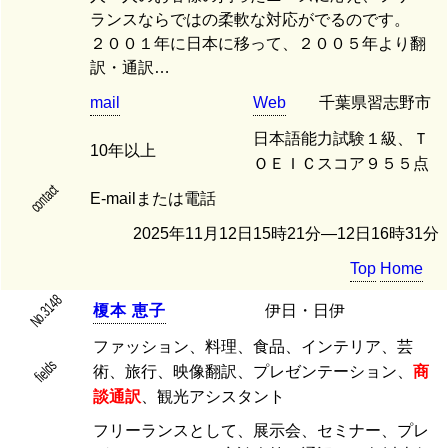
ランスならではの柔軟な対応がでるのです。
２００１年に日本に移って、２００５年より翻
訳・通訳…
mail
Web
千葉県習志野市
日本語能力試験１級、Ｔ
10年以上
ＯＥＩＣスコア９５５点
contact
E-mailまたは電話
2025年11月12日15時21分―12日16時31分
Top
Home
No.3148
榎
本
恵
子
伊日・日伊
ファッション、料理、食品、インテリア、芸
fields
術、旅行、映像翻訳、プレゼンテーション、
商
談通訳
、観光アシスタント
フリーランスとして、展示会、セミナー、プレ