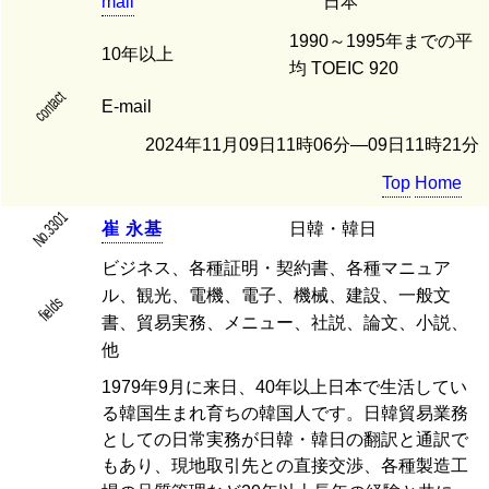
mail
日本
1990～1995年までの平
10年以上
均 TOEIC 920
contact
E-mail
2024年11月09日11時06分―09日11時21分
Top
Home
No.3301
崔
永
基
日韓・韓日
ビジネス、各種証明・契約書、各種マニュア
ル、観光、電機、電子、機械、建設、一般文
fields
書、貿易実務、メニュー、社説、論文、小説、
他
1979年9月に来日、40年以上日本で生活してい
る韓国生まれ育ちの韓国人です。日韓貿易業務
としての日常実務が日韓・韓日の翻訳と通訳で
もあり、現地取引先との直接交渉、各種製造工