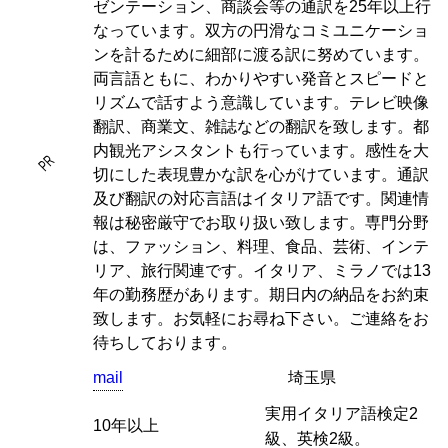
ゼンテーション、商談会等の通訳を25年以上行
なっています。双方の円滑なコミユニケーショ
ンを計るために細部に渡る訳に努めています。
両言語ともに、わかりやすい発音とスピードと
リズムで話すよう意識しています。テレビ映像
翻訳、商業文、雑誌などの翻訳を致します。都
内観光アシスタントも行っています。感性を大
PR
切にした表現豊かな訳を心がけています。通訳
及び翻訳の対応言語はイタリア語です。関連情
報は秘密厳守でお取り扱い致します。専門分野
は、ファッション、料理、食品、芸術、インテ
リア、旅行関連です。イタリア、ミラノでは13
年の勤務歴があります。期日内の納品をお約束
致します。お気軽にお尋ね下さい。ご連絡をお
待ちしております。
mail
埼玉県
実用イタリア語検定2
10年以上
級、英検2級。