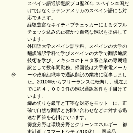
スペイン語通訳翻訳プロ歴26年 スペイン本国だ
けではなくラテンアメリカのスペイン語にも対
応できます。
経験豊富なネイティブチェッカーによるダブル
チェック込みの正確かつ自然な翻訳を提供して
います。
外国語大学スペイン語学科、スペインの大学の
翻訳通訳学科で学びスペインの大学で翻訳通訳
技術を学び、メキシコのトヨタ系企業の専属通
訳として数年間勤務。帰国後は大手家電メーカ
PR
ーや政府組織等で通訳翻訳の業務に従事しまし
た。2010年からフリーランスに転向し、現在ま
でに約４，０００件の翻訳通訳案件を手掛けて
います。
締め切りを厳守と丁寧な対応をモットーに、正
確で自然な翻訳とお問い合わせなどに対する迅
速な回答を心掛けています。
得意分野は環境分野とクリーンエネルギー 都
市計画（スマートシティ/DX化） 医薬品