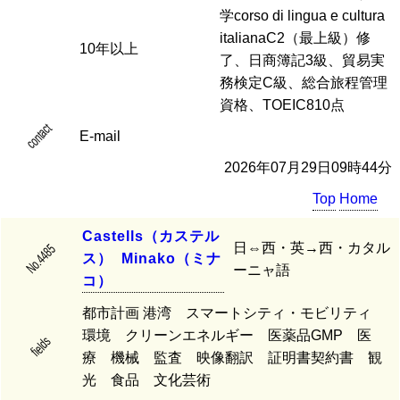
学corso di lingua e cultura
italianaC2（最上級）修
10年以上
了、日商簿記3級、貿易実
務検定C級、総合旅程管理
資格、TOEIC810点
contact
E-mail
2026年07月29日09時44分
Top
Home
C
a
s
t
e
l
l
s
（
カ
ス
テ
ル
日⇔西・英→西・カタル
No.4485
ス
）
M
i
n
a
k
o
（
ミ
ナ
ーニャ語
コ
）
都市計画 港湾 スマートシティ・モビリティ
環境 クリーンエネルギー 医薬品GMP 医
fields
療 機械 監査 映像翻訳 証明書契約書 観
光 食品 文化芸術