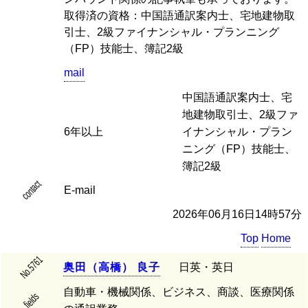
取得済の資格：中国語通訳案内士、宅地建物取
引士、2級ファイナンシャル・プランニング
（FP）技能士、簿記2級
mail
中国語通訳案内士、宅
地建物取引士、2級ファ
6年以上
イナンシャル・プラン
ニング（FP）技能士、
簿記2級
contact
E-mail
2026年06月16日14時57分
Top
Home
No.5761
奥
田
（
高
橋
）
良
子
日英・英日
自動車・機械関係、ビジネス、商談、医療関係
fields