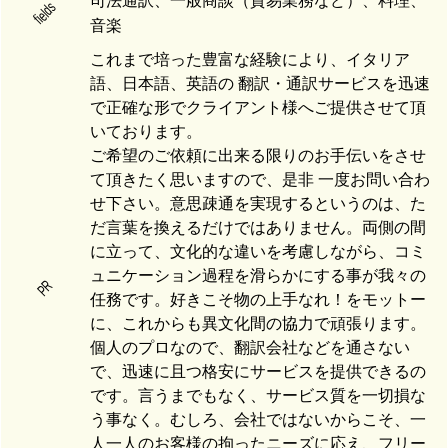
司法通訳、一般商談（貿易業務など）、料理、
fields
音楽
これまで培った豊富な経験により、イタリア
語、日本語、英語の 翻訳・通訳サービスを迅速
で正確な形でクライアント様へご提供させて頂
いております。
ご希望のご依頼に出来る限りのお手伝いをさせ
て頂きたく思いますので、是非 一度お問い合わ
せ下さい。意思疎通を実現するというのは、た
だ言葉を換えるだけではありません。両側の間
に立って、文化的な違いを考慮しながら、コミ
ュニケーション過程を滑らかにする事が我々の
PR
任務です。好きこそ物の上手なれ！をモットー
に、これからも異文化間の協力で頑張ります。
個人のプロなので、翻訳会社などを通さない
で、迅速に且つ格安にサービスを提供できるの
です。言うまでもなく、サービス質を一切損な
う事なく。むしろ、会社ではないからこそ、一
人一人のお客様の拘ったニーズに応え、フリー