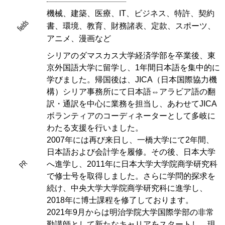
機械、建築、医療、IT、ビジネス、特許、契約
fields
書、環境、教育、財務諸表、定款、スポーツ、
アニメ、漫画など
シリアのダマスカス大学経済学部を卒業後、東
京外国語大学に留学し、1年間日本語を集中的に
学びました。帰国後は、JICA（日本国際協力機
構）シリア事務所にて日本語⇔アラビア語の翻
訳・通訳を中心に業務を担当し、あわせてJICA
ボランティアのコーディネーターとして多岐に
わたる支援を行いました。
2007年には再び来日し、一橋大学にて2年間、
日本語および会計学を履修。その後、日本大学
PR
へ進学し、2011年に日本大学大学院商学研究科
で修士号を取得しました。さらに学問的探求を
続け、中央大学大学院商学研究科に進学し、
2018年に博士課程を修了しております。
2021年9月からは明治学院大学国際学部の非常
勤講師として新たなキャリアをスタートし、現