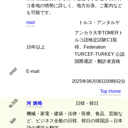
コ各地の情勢に詳しく、地方出張、ご案内など
も可能です。
mail
トルコ・アンタルヤ
アンカラ大学TOMERト
ルコ語検定試験C1取
10年以上
得、Federation
TURCEF-TURKEY 公認
国際通訳・翻訳者資格
contact
E-mail
2025年06月06日00時02分
Top
Home
No.3538
河
炳
晧
日韓・韓日
機械・家電・建築・法律・医療、食品、芸能な
fields
ど、ビジネス全般の日韓、韓日の韓国語⇔日本
語の通訳と翻訳