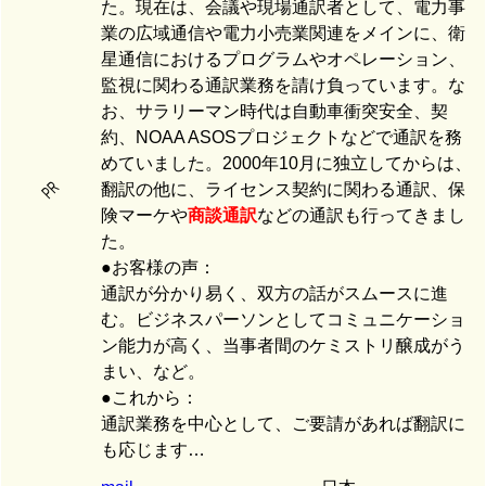
た。現在は、会議や現場通訳者として、電力事
業の広域通信や電力小売業関連をメインに、衛
星通信におけるプログラムやオペレーション、
監視に関わる通訳業務を請け負っています。な
お、サラリーマン時代は自動車衝突安全、契
約、NOAA ASOSプロジェクトなどで通訳を務
めていました。2000年10月に独立してからは、
PR
翻訳の他に、ライセンス契約に関わる通訳、保
険マーケや
商談通訳
などの通訳も行ってきまし
た。
●お客様の声：
通訳が分かり易く、双方の話がスムースに進
む。ビジネスパーソンとしてコミュニケーショ
ン能力が高く、当事者間のケミストリ醸成がう
まい、など。
●これから：
通訳業務を中心として、ご要請があれば翻訳に
も応じます…