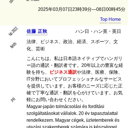
2025年03月07日23時39分―08日00時45分
Top
Home
No.3922
佐
藤
正
秋
ハン日・ハン英・英日
法律、ビジネス、政治、経済、スポーツ、文
fields
化、芸術
こんにちは。私は日本語ネイティブでハンガリ
ー語の通訳・翻訳者です。20年以上の豊富な経
験を持ち、
ビジネス通訳
や法律、医療、保険、
IT分野においてプロフェッショナルなサービス
を提供しています。お客様のニーズに応じた正
確で丁寧な通訳・翻訳を心がけています。お気
PR
軽にお問い合わせください。
Magyar-japán tolmácsolási és fordítási
szolgáltatásokat vállalok. 20 év tapasztalattal
rendelkezem. Magyar cégek, üzletemberek és
utazási szakemberek számára is készséggel