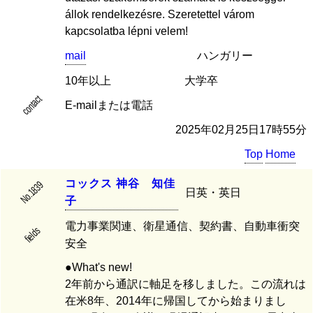
állok rendelkezésre. Szeretettel várom
kapcsolatba lépni velem!
mail
ハンガリー
10年以上
大学卒
contact
E-mailまたは電話
2025年02月25日17時55分
Top
Home
コ
ッ
ク
ス
神
谷
知
佳
No.1839
日英・英日
子
電力事業関連、衛星通信、契約書、自動車衝突
fields
安全
●What's new!
2年前から通訳に軸足を移しました。この流れは
在米8年、2014年に帰国してから始まりまし