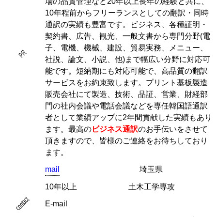
場の品質管理など20年以上長年の経験と共に、
10年程前からフリーランスとしての翻訳・同時
通訳の実績も豊富です。ビジネス、各種証明・
契約書、広告、観光、一般文書から専門分野(電
子、電機、機械、建設、貿易実務、メニュー、
PR
社説、論文、小説、他)まで幅広い分野に対応可
能です。短納期にも対応可能で、高品質の翻訳
サービスをお約束致します。プリント基板製造
販売会社にて製造、技術、品証、営業、財経部
門の社内会議や電話会議などを専任韓国語通訳
者として業績アップに2年間貢献した実績もあり
ます。最高の
ビジネス通訳
のお手伝いをさせて
頂きますので、皆様のご連絡をお待ちしており
ます。
mail
埼玉県
10年以上
土木工学専攻
contact
E-mail