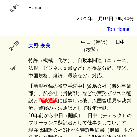
contact
E-mail
2025年11月07日10時40分
Top
Home
中日（翻訳）・日中
No.6029
大
野
奈
美
（校閲）
特許（機械、化学）、自動車関連（ニュース、
fields
法規、ビジネス文書など）が得意分野。観光、
中国規格、経済、環境なども対応。
【新規登録の審査手続中】貿易会社（海外事業
部）、船会社（貨物部）などで実務ビジネス翻
訳と
商談通訳
に従事した後、入国管理局や裁判
所、警察の司法通訳として数年活動。
10年前から中日（翻訳）、日中（チェック）の
フリーランス翻訳者として仕事をしています。
現在は翻訳会社3社から特許明細書（機械、化学