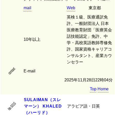
mail
Web
東京都
英検１級、医療通訳免
許、一般財団法人 日本
医療教育財団「医療英会
話技能認定」免許、中
10年以上
学・高校英語教師専修免
許、国家資格キャリアコ
ンサルタント、産業カウ
ンセラー
contact
E-mail
2025年11月28日22時04分
Top
Home
S
U
L
A
I
M
A
N
（
ス
レ
No.5015
マ
ー
ン
）
K
H
A
L
E
D
アラビア語・日英
（
ハ
ー
リ
ド
）