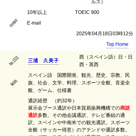
ルス）
10年以上
TOEIC 900
contact
E-mail
2025年04月18日03時12分
Top
Home
西（スペイン語）日・日
No.1531
三
浦
久
美
子
西・英西
スペイン語 国際開発、観光、歴史、宗教、民
fields
族、社会、文学、料理、スポーツ全般、音楽全
般、ゲーム、仕様書
通訳経歴 （約32年）
展示会ブース通訳や日本貿易振興機構での
商談
通訳
多数。その他会議通訳、テレビ番組の通
訳。スペインや中南米での観光通訳。スポーツ
全般（サッカー得意）のアテンドや通訳多数。