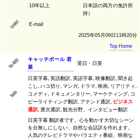
10年以上
日本語の両方の免許所
持）
contact
E-mail
2025年05月09日11時20分
Top
Home
キ
ャ
ッ
チ
ポ
ー
ル
若
No.4985
英日・日英
菜
日英字幕, 英語翻訳, 英語字幕, 映像翻訳, 聞き起
こし, ハコ切り, マンガ, ドラマ, 映画, リアリティ,
fields
コメディ, ドキュメンタリー, マーケティング, コ
ピーライティング翻訳, アテンド通訳,
ビジネス
通訳
, 逐次通訳, 観光分野、インタビュー翻訳
日英字幕 翻訳者です。心を動かす大切なシーン
を台無しにしない、自然な会話訳を作れます。
人気のテレビドラマやバラエティ番組、映画な