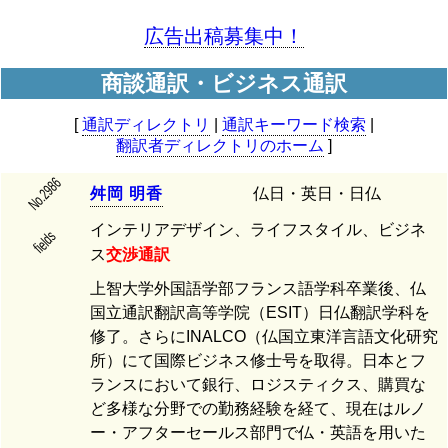
広告出稿募集中！
商談通訳・ビジネス通訳
[
通訳ディレクトリ
|
通訳キーワード検索
|
翻訳者ディレクトリのホーム
]
No.2986
舛
岡
明
香
仏日・英日・日仏
インテリアデザイン、ライフスタイル、ビジネ
fields
ス
交渉通訳
上智大学外国語学部フランス語学科卒業後、仏
国立通訳翻訳高等学院（ESIT）日仏翻訳学科を
修了。さらにINALCO（仏国立東洋言語文化研究
所）にて国際ビジネス修士号を取得。日本とフ
ランスにおいて銀行、ロジスティクス、購買な
ど多様な分野での勤務経験を経て、現在はルノ
ー・アフターセールス部門で仏・英語を用いた