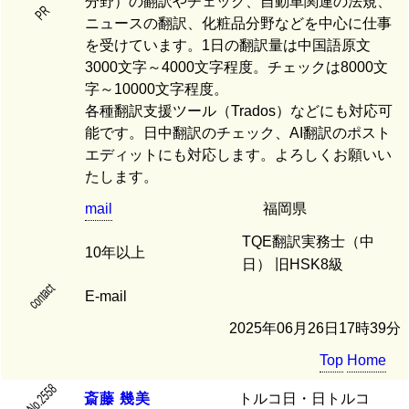
分野）の翻訳やチェック、自動車関連の法規、
PR
ニュースの翻訳、化粧品分野などを中心に仕事
を受けています。1日の翻訳量は中国語原文
3000文字～4000文字程度。チェックは8000文
字～10000文字程度。
各種翻訳支援ツール（Trados）などにも対応可
能です。日中翻訳のチェック、AI翻訳のポスト
エディットにも対応します。よろしくお願いい
たします。
mail
福岡県
TQE翻訳実務士（中
10年以上
日） 旧HSK8級
contact
E-mail
2025年06月26日17時39分
Top
Home
No.2558
斎
藤
幾
美
トルコ日・日トルコ