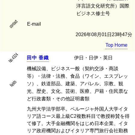
洋言語文化研究所）国際
ビジネス修士号
contact
E-mail
2026年08月01日23時47分
Top
Home
No.4324
田
中
香
織
伊日・日伊・英日
機械設備、ビジネス一般（契約交渉・商談
等）・法律・法務、食品（ワイン、エスプレッ
fields
ソ）、鉄道部品、建築、アパレル、宗教、観
光、歴史、文化、芸術、医療、戸籍・住民票な
ど行政書類・その他証明書類
九州大学法学部卒。ペルージャ外国人大学イタ
リア語コース最上級C2複数科目で教授称賛を得
て修了。大手金融機関をはじめ日本企業、イタ
リア政府機関およびイタリア専門旅行会社勤務