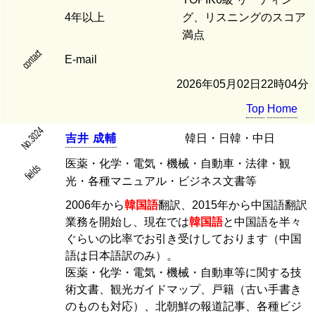
4年以上
グ、リスニングのスコア
満点
contact
E-mail
2026年05月02日22時04分
Top
Home
No.3024
吉
井
成
輔
韓日・日韓・中日
医薬・化学・電気・機械・自動車・法律・観
fields
光・各種マニュアル・ビジネス文書等
2006年から
韓国語
翻訳、2015年から中国語翻訳
業務を開始し、現在では
韓国語
と中国語を半々
ぐらいの比率でお引き受けしております（中国
語は日本語訳のみ）。
医薬・化学・電気・機械・自動車等に関する技
術文書、観光ガイドマップ、戸籍（古い手書き
のものも対応）、北朝鮮の報道記事、各種ビジ