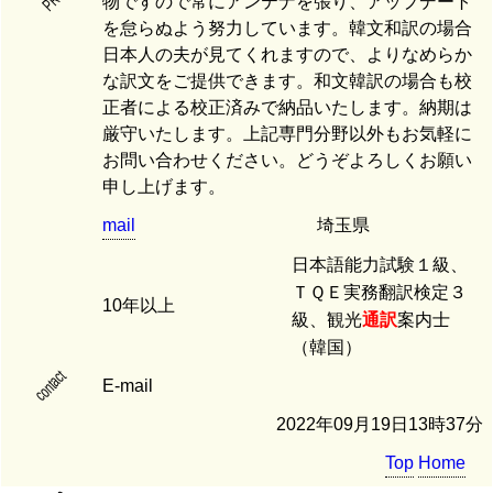
PR
物ですので常にアンテナを張り、アップデート
を怠らぬよう努力しています。韓文和訳の場合
日本人の夫が見てくれますので、よりなめらか
な訳文をご提供できます。和文韓訳の場合も校
正者による校正済みで納品いたします。納期は
厳守いたします。上記専門分野以外もお気軽に
お問い合わせください。どうぞよろしくお願い
申し上げます。
mail
埼玉県
日本語能力試験１級、
ＴＱＥ実務翻訳検定３
10年以上
級、観光
通訳
案内士
（韓国）
contact
E-mail
2022年09月19日13時37分
Top
Home