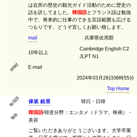
は近所の歴史の観光ガイド活動のために歴史の
話を訳してました。
韓国語
とフランス語は勉強
中で、将来的に仕事のできる言語範囲も広げる
つもりです。どうぞ宜しくお願い致します。
mail
兵庫県佐用郡
Cambridge English C2
10年以上
JLPT N1
contact
E-mail
2024年03月28日06時55分
Top
Home
No.5929
保
坂
絵
里
韓日・日韓
韓国語
/得意分野：エンタメ（ドラマ、映画）・
fields
美容
ご覧いただきありがとうございます。大学卒業