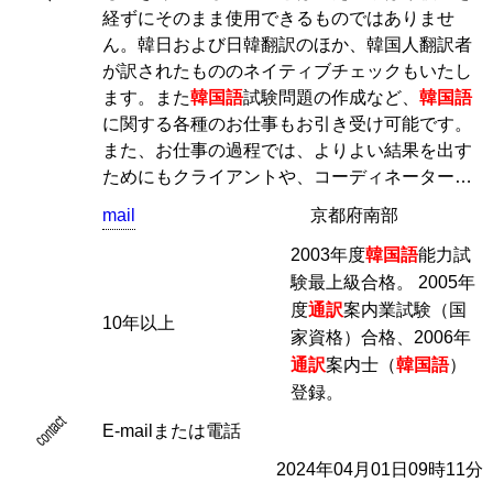
経ずにそのまま使用できるものではありませ
ん。韓日および日韓翻訳のほか、韓国人翻訳者
が訳されたもののネイティブチェックもいたし
ます。また
韓国語
試験問題の作成など、
韓国語
に関する各種のお仕事もお引き受け可能です。
また、お仕事の過程では、よりよい結果を出す
ためにもクライアントや、コーディネーター…
mail
京都府南部
2003年度
韓国語
能力試
験最上級合格。 2005年
度
通訳
案内業試験（国
10年以上
家資格）合格、2006年
通訳
案内士（
韓国語
）
登録。
contact
E-mailまたは電話
2024年04月01日09時11分