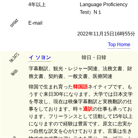
4年以上
Language Proficiency
Test）N１
contact
E-mail
2022年11月15日16時55分
Top
Home
No.3471
イ
ソ
ヨ
ン
韓日・日韓
字幕翻訳、観光・レジャー関連、法務文書、財
fields
務文書、契約書、一般文書、医療関連
韓国で生まれ育った
韓国語
ネイティブです。も
うすぐ来日30年になります。大学では日本文学
を専攻し、現在は映像字幕翻訳と実務翻訳の仕
事をしております。時々
通訳
の仕事も承ってお
ります。フリーランスとして活動して15年以上
になりますので経験は豊富です。原文に忠実か
つ自然な訳文を心がけております。言葉は生き