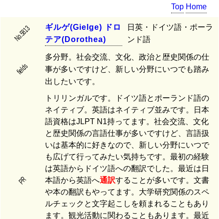
Top
Home
ギ
ル
ゲ
(
G
i
e
l
g
e
)
ド
ロ
日英・ドイツ語・ポーラ
No.5813
テ
ア
(
D
o
r
o
t
h
e
a
)
ンド語
多分野。社会交流、文化、政治と歴史関係の仕
fields
事が多いですけど、新しい分野にいつでも踏み
出したいです。
トリリンガルです。ドイツ語とポーランド語の
ネイティブ。英語はネイティブ並みです。日本
語資格はJLPT N1持ってます。社会交流、文化
と歴史関係の言語仕事が多いですけど、言語扱
いは基本的に好きなので、新しい分野にいつで
も広げて行ってみたい気持ちです。最初の経験
は英語からドイツ語への翻訳でした。最近は日
PR
本語から英語へ
通訳
することが多いです。文書
や本の翻訳もやってます。大学研究関係のスペ
ルチェックと文字起こしを頼まれることもあり
ます。観光活動に関わることもあります。最近