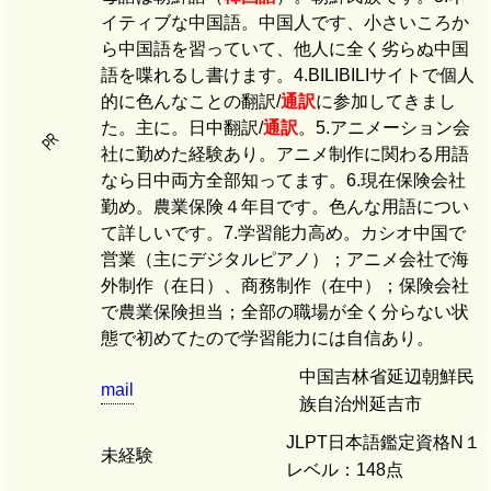
イティブな中国語。中国人です、小さいころか
ら中国語を習っていて、他人に全く劣らぬ中国
語を喋れるし書けます。4.BILIBILIサイトで個人
的に色んなことの翻訳/
通訳
に参加してきまし
た。主に。日中翻訳/
通訳
。5.アニメーション会
PR
社に勤めた経験あり。アニメ制作に関わる用語
なら日中両方全部知ってます。6.現在保険会社
勤め。農業保険４年目です。色んな用語につい
て詳しいです。7.学習能力高め。カシオ中国で
営業（主にデジタルピアノ）；アニメ会社で海
外制作（在日）、商務制作（在中）；保険会社
で農業保険担当；全部の職場が全く分らない状
態で初めてたので学習能力には自信あり。
中国吉林省延辺朝鮮民
mail
族自治州延吉市
JLPT日本語鑑定資格N１
未経験
レベル：148点