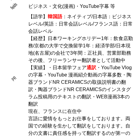
fields
ビジネス・文化(漫画)・YouTube字幕 等
【語学】
韓国語
：ネイティブ/日本語：ビジネス
レベル/英語：日常会話レベル/フランス語：日常
会話レベル
【経歴】日本ワーキングホリデー1年：飲食店勤
務/京都の大学で交換留学1年：経済学部/日本現
地(名古屋)の会社で3年間：正社員、営業部勤務
その後、フリーランサー翻訳者として活動中
【実績】・日本留学フェア
通訳
・YouTube Vlog
の字幕・YouTube 漫画紹介動画の字幕多数・陶
PR
器ブランドNR CERAMICSの取扱説明書の翻
訳・陶器ブランドNR CERAMICSのインスタグ
ラム投稿用のテキストの翻訳・WEB漫画3本の
翻訳
現在、フランスに在住中
言語に愛情をもっとお仕事をしております。両
国での経験を生かして翻訳をしております。自
分の文書に責任感を持って翻訳するのが第一の