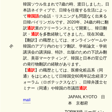
韓国ソウル生まれで7歳の時、渡日しました。日
本語ネイティブで、日韓を往復する生活によっ
て
韓国語
の会話・リスニングも問題なく出来る
日韓バイリンガルです。2020年、24歳の時に翻
訳
通訳
業のフリーランスとして開業し、韓日翻
訳・
通訳
を多数経験してきました。現在30歳。
【翻訳】の職歴としては、オンラインゲームや
PR
韓国のアプリ内のセリフ翻訳、学術論文・学術
講演会の講演録、特許、出版のための下読み翻
訳、美容マーケティング、韓国と日本の官公庁
の発行物翻訳の経験があります。
【
通訳
】の職歴としては、医療化粧品系（同
通）をはじめとして日韓国交60周年記念経済フ
ォーラム（ロボテックスなど）、日韓弁護士セ
ミナー（同通）や韓国の市議団
通訳
JAPAN, KYOTO 日
mail
本 京都府
TOPIK6級 リーディン