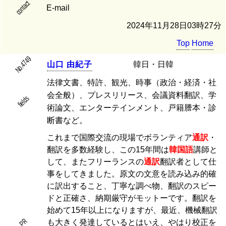
contact
E-mail
2024年11月28日03時27分
Top
Home
No.4749
山
口
由
紀
子
韓日・日韓
法律文書、特許、観光、時事（政治・経済・社
会全般）、プレスリリース、会議資料翻訳、学
fields
術論文、エンターテインメント、戸籍謄本・診
断書など。
これまで国際交流の現場でボランティア
通訳
・
翻訳を多数経験し、この15年間は
韓国語
講師と
して、またフリーランスの
通訳
翻訳者として仕
事をしてきました。原文の文意を読み込み的確
に訳出すること、丁寧な調べ物、翻訳のスピー
ドと正確さ、納期厳守がモットーです。翻訳を
始めて15年以上になりますが、最近、機械翻訳
PR
も大きく発達しているとはいえ、やはり校正を