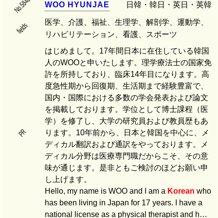
No.5848
W
O
O
H
Y
U
N
J
A
E
日韓・韓日・英日・英韓
医学、介護、福祉、生理学、解剖学、運動学、
fields
リハビリテーション、看護、スポーツ
はじめまして。17年間日本に在住している韓国
人のWOOと申いたします。理学療法士の国家免
許を所持しており、臨床14年目になります。高
度急性期から回復期、生活期まで経験豊富で、
国内・国際における多数の学会発表および論文
を掲載しております。学位として博士課程（医
学）を修了し、大学の研究員および教員歴もあ
PR
ります。10年前から、日本と韓国を中心に、メ
ディカル翻訳および通訳をやっております。メ
ディカル分野は医療専門職だからこそ、その意
味が通じます。是非ともご検討のほどお願い申
し上げます。
Hello, my name is WOO and I am a
Korean
who
has been living in Japan for 17 years. I have a
national license as a physical therapist and h…