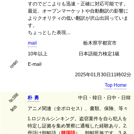
すのでどこよりも迅速・正確に対応可能です。
最近、オープンマーケットや自動翻訳の影響に
よりクオリティの低い翻訳が沢山出回っていま
す。
ちょっとした表現…
mail
栃木県宇都宮市
10年以上
日本語能力検定1級
contact
E-mail
2025年01月30日11時02分
Top
Home
No.5996
朴
勇
中日・韓日・日中・日韓
fields
アニメ関連（全ポロセス）、書類、保険、等々
1.ロジカルシンキング。盗窃案件を自ら犯人を
特定し証拠を集め警察に通報した経験あり。2.
母語は朝鮮語（
韓国語
）。朝鮮民族です。3.ネ