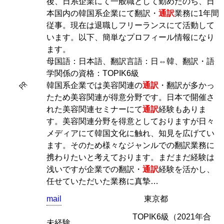
後、日系企業にて一般職として勤めたのち、日
本国内の韓国系企業にて翻訳・
通訳
業務に1年間
従事。現在は退職しフリーランスにて活動して
います。以下、簡単なプロフィール情報になり
ます。
母国語：日本語、翻訳言語：日⇔韓、翻訳・語
学関係の資格：TOPIK6級
PR
韓国系企業では美容関連の
通訳
・翻訳が多かっ
たため美容関連が得意分野です。日本で開催さ
れた美容関連セミナーにて
通訳
経験もありま
す。美容関連分野を得意としておりますが日々
メディアにて韓国文化に触れ、知見を広げてい
ます。そのため様々なジャンルでの翻訳業務に
携わりたいと考えております。まだまだ経験は
浅いですが企業での翻訳・
通訳
経験を活かし、
任せていただいた業務に真摯…
mail
東京都
TOPIK6級（2021年合
未経験