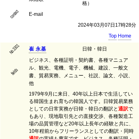
格）
contact
E-mail
2024年03月07日17時28分
Top
Home
No.3301
崔
永
基
日韓・韓日
ビジネス、各種証明・契約書、各種マニュア
ル、観光、電機、電子、機械、建設、一般文
fields
書、貿易実務、メニュー、社説、論文、小説、
他
1979年9月に来日、40年以上日本で生活してい
る韓国生まれ育ちの韓国人です。日韓貿易業務
としての日常実務が日韓・韓日の翻訳と
通訳
で
もあり、現地取引先との直接交渉、各種製造工
場の品質管理など20年以上長年の経験と共に、
10年程前からフリーランスとしての翻訳・同時
通訳
の実績も豊富です。ビジネス、各種証明・