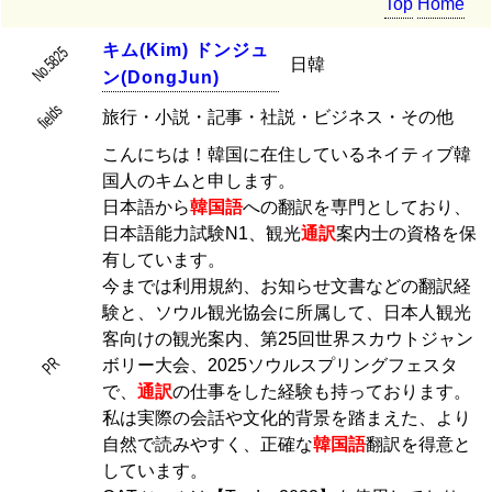
Top
Home
キ
ム
(
K
i
m
)
ド
ン
ジ
ュ
No.5825
日韓
ン
(
D
o
n
g
J
u
n
)
fields
旅行・小説・記事・社説・ビジネス・その他
こんにちは！韓国に在住しているネイティブ韓
国人のキムと申します。
日本語から
韓国語
への翻訳を専門としており、
日本語能力試験N1、観光
通訳
案内士の資格を保
有しています。
今までは利用規約、お知らせ文書などの翻訳経
験と、ソウル観光協会に所属して、日本人観光
客向けの観光案内、第25回世界スカウトジャン
PR
ボリー大会、2025ソウルスプリングフェスタ
で、
通訳
の仕事をした経験も持っております。
私は実際の会話や文化的背景を踏まえた、より
自然で読みやすく、正確な
韓国語
翻訳を得意と
しています。