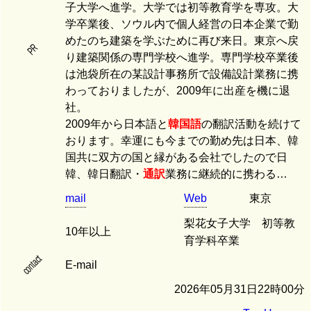
子大学へ進学。大学では初等教育学を専攻。大
学卒業後、ソウル内で個人経営の日本企業で勤
めたのち建築を学ぶために再び来日。東京へ戻
PR
り建築関係の専門学校へ進学。専門学校卒業後
は池袋所在の某設計事務所で設備設計業務に携
わっておりましたが、2009年に出産を機に退
社。
2009年から日本語と
韓国語
の翻訳活動を続けて
おります。幸運にも今までの勤め先は日本、韓
国共に双方の国と縁がある会社でしたので日
韓、韓日翻訳・
通訳
業務に継続的に携わる…
mail
Web
東京
梨花女子大学 初等教
10年以上
育学科卒業
contact
E-mail
2026年05月31日22時00分