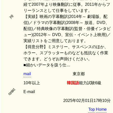
経て2007年より映像翻訳に従事。2011年からフ
リーランスとして仕事をしています。
PR
【実績】映画の字幕翻訳(2014年～ 劇場版、配
信)／ドラマの字幕翻訳(2008年～ 放送、DVD、
配信)／特典映像の字幕翻訳(監督・俳優インタビ
ュー)(2012年～ DVD、宣伝・イベント上映用)／
実績リストをご用意しております。
【得意分野】ミステリー、サスペンスのほか、
ホラー、スプラッターものなども抵抗なく作業
できます。どうぞお声掛けください。
■細かいデータを扱う仕…
mail
東京都
10年以上
韓国語
能力試験6級
contact
E-mail
2025年02月01日17時10分
Top
Home