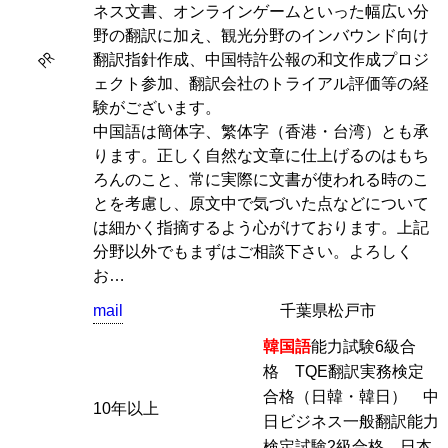
ネス文書、オンラインゲームといった幅広い分
野の翻訳に加え、観光分野のインバウンド向け
PR
翻訳指針作成、中国特許公報の和文作成プロジ
ェクト参加、翻訳会社のトライアル評価等の経
験がございます。
中国語は簡体字、繁体字（香港・台湾）とも承
ります。正しく自然な文章に仕上げるのはもち
ろんのこと、常に実際に文書が使われる時のこ
とを考慮し、原文中で気づいた点などについて
は細かく指摘するよう心がけております。上記
分野以外でもまずはご相談下さい。よろしく
お…
mail
千葉県松戸市
韓国語
能力試験6級合
格 TQE翻訳実務検定
合格（日韓・韓日） 中
10年以上
日ビジネス一般翻訳能力
検定試験2級合格 日本