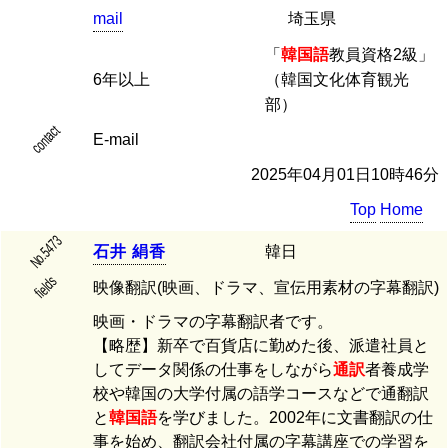
mail
埼玉県
「
韓国語
教員資格2級」
6年以上
（韓国文化体育観光
部）
contact
E-mail
2025年04月01日10時46分
Top
Home
No.5473
石
井
絹
香
韓日
fields
映像翻訳(映画、ドラマ、宣伝用素材の字幕翻訳)
映画・ドラマの字幕翻訳者です。
【略歴】新卒で百貨店に勤めた後、派遣社員と
してデータ関係の仕事をしながら
通訳
者養成学
校や韓国の大学付属の語学コースなどで通翻訳
と
韓国語
を学びました。2002年に文書翻訳の仕
事を始め、翻訳会社付属の字幕講座での学習を