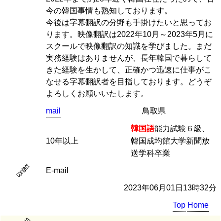
今の韓国事情も熟知しております。
今後は字幕翻訳の分野も手掛けたいと思ってお
ります。映像翻訳は2022年10月～2023年5月に
スクールで映像翻訳の知識を学びました。まだ
実務経験はありませんが、長年韓国で暮らして
きた経験を生かして、正確かつ迅速に仕事がこ
なせる字幕翻訳者を目指しております。どうぞ
よろしくお願いいたします。
mail
鳥取県
韓国語
能力試験６級、
10年以上
韓国成均館大学新聞放
送学科卒業
contact
E-mail
2023年06月01日13時32分
Top
Home