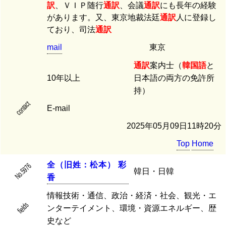
訳
、ＶＩＰ随行
通訳
、会議
通訳
にも長年の経験
があります。又、東京地裁法廷
通訳
人に登録し
ており、司法
通訳
mail
東京
通訳
案内士（
韓国語
と
10年以上
日本語の両方の免許所
持）
contact
E-mail
2025年05月09日11時20分
Top
Home
全
（
旧
姓
：
松
本
）
彩
No.5976
韓日・日韓
香
情報技術・通信、政治・経済・社会、観光・エ
fields
ンターテイメント、環境・資源エネルギー、歴
史など