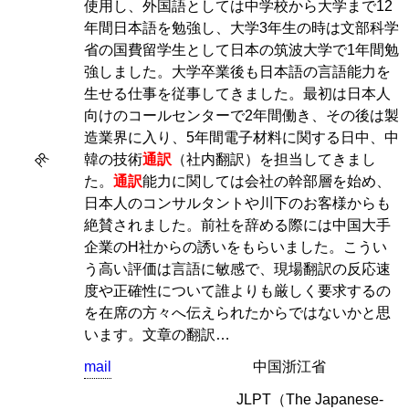
使用し、外国語としては中学校から大学まで12
年間日本語を勉強し、大学3年生の時は文部科学
省の国費留学生として日本の筑波大学で1年間勉
強しました。大学卒業後も日本語の言語能力を
生せる仕事を従事してきました。最初は日本人
向けのコールセンターで2年間働き、その後は製
造業界に入り、5年間電子材料に関する日中、中
PR
韓の技術
通訳
（社内翻訳）を担当してきまし
た。
通訳
能力に関しては会社の幹部層を始め、
日本人のコンサルタントや川下のお客様からも
絶賛されました。前社を辞める際には中国大手
企業のH社からの誘いをもらいました。こうい
う高い評価は言語に敏感で、現場翻訳の反応速
度や正確性について誰よりも厳しく要求するの
を在席の方々へ伝えられたからではないかと思
います。文章の翻訳…
mail
中国浙江省
JLPT（The Japanese-