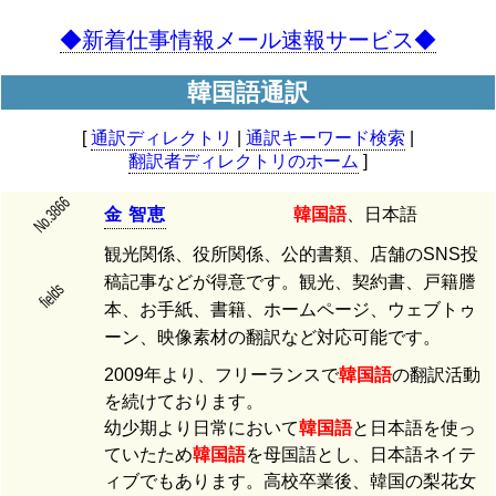
◆新着仕事情報メール速報サービス◆
韓国語通訳
[
通訳ディレクトリ
|
通訳キーワード検索
|
翻訳者ディレクトリのホーム
]
No.3866
金
智
恵
韓国語
、日本語
観光関係、役所関係、公的書類、店舗のSNS投
稿記事などが得意です。観光、契約書、戸籍謄
fields
本、お手紙、書籍、ホームページ、ウェブトゥ
ーン、映像素材の翻訳など対応可能です。
2009年より、フリーランスで
韓国語
の翻訳活動
を続けております。
幼少期より日常において
韓国語
と日本語を使っ
ていたため
韓国語
を母国語とし、日本語ネイテ
ィブでもあります。高校卒業後、韓国の梨花女