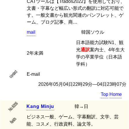
CATツールは【Trados2022】を使用しており、
文書・字幕など幅広い形式の翻訳に対応可能で
す。一般文書から観光関連のパンフレット、ゲ
ーム、ブログ記事、商…
mail
韓国ソウル
日本語能力試験N1、観
光
通訳
案内士、4年生大
2年未満
学の卒業学位（日本語
学科）
contact
E-mail
2026年05月04日22時29分―04日23時07分
Top
Home
No.6006
K
a
n
g
M
i
n
j
u
韓→日
ビジネス一般、ゲーム、字幕翻訳、文学、芸
fields
能、コスメ、行政資料、論文等。