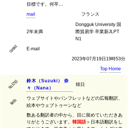
目標です。何卒…
mail
フランス
Dongguk University 国
2年未満
際貿易学 卒業新JLPT
N1
contact
E-mail
2023年07月19日19時53分
Top
Home
鈴
木
（
S
u
z
u
k
i
）
奈
No.5793
韓日
々
（
N
a
n
a
）
ウェブサイトやパンフレットなどの広報翻訳、
fields
絵本やウェブトゥーンなど
数ある翻訳者の中から、目に留めていただきあ
りがとうございます。
韓国語
＞日本語翻訳をし