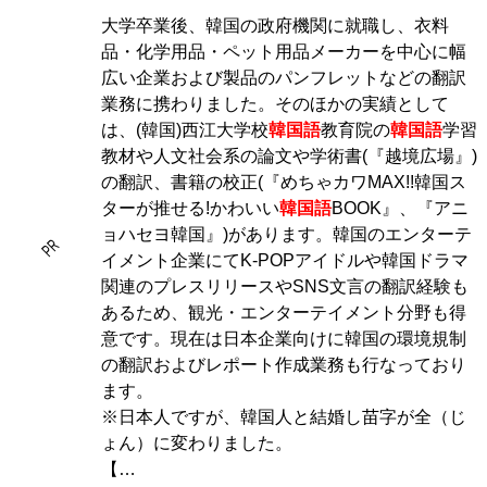
大学卒業後、韓国の政府機関に就職し、衣料
品・化学用品・ペット用品メーカーを中心に幅
広い企業および製品のパンフレットなどの翻訳
業務に携わりました。そのほかの実績として
は、(韓国)西江大学校
韓国語
教育院の
韓国語
学習
教材や人文社会系の論文や学術書(『越境広場』)
の翻訳、書籍の校正(『めちゃカワMAX!!韓国ス
ターが推せる!かわいい
韓国語
BOOK』、『アニ
ョハセヨ韓国』)があります。韓国のエンターテ
PR
イメント企業にてK-POPアイドルや韓国ドラマ
関連のプレスリリースやSNS文言の翻訳経験も
あるため、観光・エンターテイメント分野も得
意です。現在は日本企業向けに韓国の環境規制
の翻訳およびレポート作成業務も行なっており
ます。
※日本人ですが、韓国人と結婚し苗字が全（じ
ょん）に変わりました。
【…