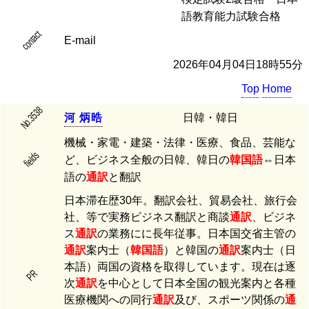
語教育能力試験合格
contact
E-mail
2026年04月04日18時55分
Top
Home
No.3538
河
炳
晧
日韓・韓日
機械・家電・建築・法律・医療、食品、芸能な
fields
ど、ビジネス全般の日韓、韓日の
韓国語
⇔日本
語の
通訳
と翻訳
日本滞在歴30年。翻訳会社、貿易会社、旅行会
社、等で実務ビジネス翻訳と商談
通訳
、ビジネ
ス
通訳
の業務にに長年従事。日本国交省主管の
通訳
案内士（
韓国語
）と韓国の
通訳
案内士（日
本語）両国の資格を取得しています。現在は逐
PR
次
通訳
を中心として日本全国の観光案内と各種
医療機関への同行
通訳
及び、スポーツ関係の
通