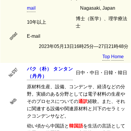
mail
Nagasaki, Japan
博士（医学）、理学療法
10年以上
士
contact
E-mail
2023年05月13日16時25分―27日21時48分
Top
Home
パ
ク
（
朴
）
タ
ン
タ
ン
No.5787
日中・中日・日韓・韓日
（
丹
丹
）
原材料生産、設備、コンデンサ、経済などの分
野。実績のある分野としては電子材料の生産や
fields
そのプロセスについての
通訳
経験。また、それ
に関連する設備や関連原材料と川下のセラミッ
クコンデンサなど。
幼い頃から中国語と
韓国語
を生活の言語として