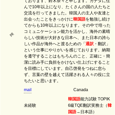
ております、鈴木奈々と申します。カナダに住
んで10年以上になり、たくさんの国の人たちと
交流を行ってきました。韓国人の主人や友達と
出会ったことをきっかけに
韓国語
を勉強し続け
てからも10年以上になります。その中で培った
コミュニケーション能力を活かし、海外の素晴
PR
らしい技術が大好きな日本へ、また日本の誇ら
しい作品が海外へと渡るための「
通訳
・翻訳」
という仕事にやりがいを感じております。納期
を遵守することはもちろんのこと、正確に・簡
潔に読み手に負担をかけない仕上げにすること
を目標にしています。自己啓発をつねに怠ら
ず、言葉の壁を越えて活躍される人々の役に立
ちたいと思います。
mail
Canada
韓国語
能力試験 TOPIK
未経験
6級TQE翻訳実務士（
韓
国語
→日本語）