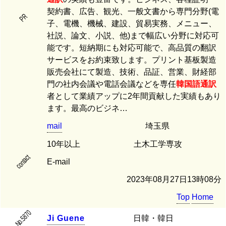
契約書、広告、観光、一般文書から専門分野(電
PR
子、電機、機械、建設、貿易実務、メニュー、
社説、論文、小説、他)まで幅広い分野に対応可
能です。短納期にも対応可能で、高品質の翻訳
サービスをお約束致します。プリント基板製造
販売会社にて製造、技術、品証、営業、財経部
門の社内会議や電話会議などを専任
韓国語
通訳
者として業績アップに2年間貢献した実績もあり
ます。最高のビジネ…
mail
埼玉県
10年以上
土木工学専攻
contact
E-mail
2023年08月27日13時08分
Top
Home
No.5870
J
i
G
u
e
n
e
日韓・韓日