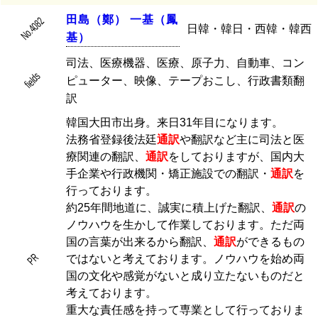
田
島
（
鄭
）
一
基
（
鳳
No.4082
日韓・韓日・西韓・韓西
基
）
司法、医療機器、医療、原子力、自動車、コン
fields
ピューター、映像、テープおこし、行政書類翻
訳
韓国大田市出身。来日31年目になります。
法務省登録後法廷
通訳
や翻訳など主に司法と医
療関連の翻訳、
通訳
をしておりますが、国内大
手企業や行政機関・矯正施設での翻訳・
通訳
を
行っております。
約25年間地道に、誠実に積上げた翻訳、
通訳
の
ノウハウを生かして作業しております。ただ両
国の言葉が出来るから翻訳、
通訳
ができるもの
PR
ではないと考えております。ノウハウを始め両
国の文化や感覚がないと成り立たないものだと
考えております。
重大な責任感を持って専業として行っておりま