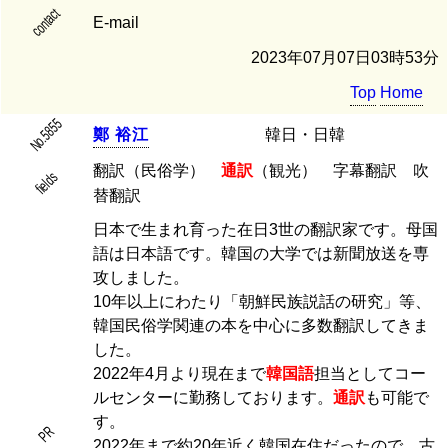
contact
E-mail
2023年07月07日03時53分
Top
Home
No.5855
鄭
裕
江
韓日・日韓
翻訳（民俗学）
通訳
（観光） 字幕翻訳 吹
fields
替翻訳
日本で生まれ育った在日3世の翻訳家です。母国
語は日本語です。韓国の大学では新聞放送を専
攻しました。
10年以上にわたり「朝鮮民族説話の研究」等、
韓国民俗学関連の本を中心に多数翻訳してきま
した。
2022年4月より現在まで
韓国語
担当としてコー
ルセンターに勤務しております。
通訳
も可能で
す。
PR
2022年まで約20年近く韓国在住だったので、古