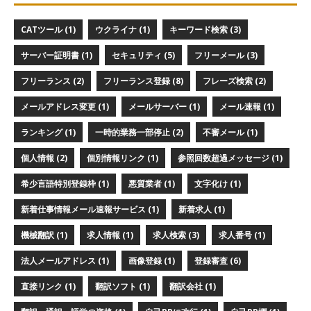
CATツール (1)
ウクライナ (1)
キーワード検索 (3)
サーバー証明書 (1)
セキュリティ (5)
フリーメール (3)
フリーランス (2)
フリーランス登録 (8)
フレーズ検索 (2)
メールアドレス変更 (1)
メールサーバー (1)
メール速報 (1)
ランキング (1)
一時的業務一部停止 (2)
不審メール (1)
個人情報 (2)
個別情報リンク (1)
参照回数超過メッセージ (1)
希少言語特別登録枠 (1)
悪質業者 (1)
文字化け (1)
新着仕事情報メール速報サービス (1)
新着求人 (1)
機械翻訳 (1)
求人情報 (1)
求人検索 (3)
求人番号 (1)
法人メールアドレス (1)
画像登録 (1)
登録審査 (6)
直接リンク (1)
翻訳ソフト (1)
翻訳会社 (1)