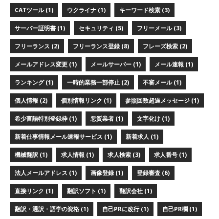
CATツール (1)
ウクライナ (1)
キーワード検索 (3)
サーバー証明書 (1)
セキュリティ (5)
フリーメール (3)
フリーランス (2)
フリーランス登録 (8)
フレーズ検索 (2)
メールアドレス変更 (1)
メールサーバー (1)
メール速報 (1)
ランキング (1)
一時的業務一部停止 (2)
不審メール (1)
個人情報 (2)
個別情報リンク (1)
参照回数超過メッセージ (1)
希少言語特別登録枠 (1)
悪質業者 (1)
文字化け (1)
新着仕事情報メール速報サービス (1)
新着求人 (1)
機械翻訳 (1)
求人情報 (1)
求人検索 (3)
求人番号 (1)
法人メールアドレス (1)
画像登録 (1)
登録審査 (6)
直接リンク (1)
翻訳ソフト (1)
翻訳会社 (1)
翻訳・通訳・語学の資格 (1)
自己PRに改行 (1)
自己PR欄 (1)