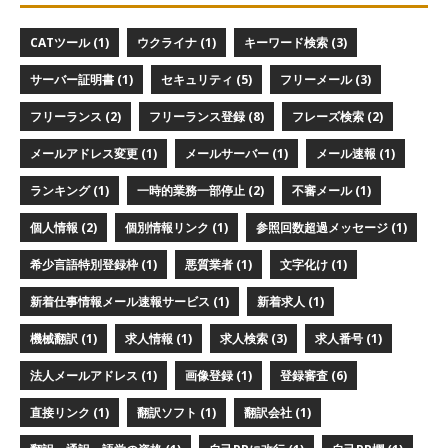
CATツール (1)
ウクライナ (1)
キーワード検索 (3)
サーバー証明書 (1)
セキュリティ (5)
フリーメール (3)
フリーランス (2)
フリーランス登録 (8)
フレーズ検索 (2)
メールアドレス変更 (1)
メールサーバー (1)
メール速報 (1)
ランキング (1)
一時的業務一部停止 (2)
不審メール (1)
個人情報 (2)
個別情報リンク (1)
参照回数超過メッセージ (1)
希少言語特別登録枠 (1)
悪質業者 (1)
文字化け (1)
新着仕事情報メール速報サービス (1)
新着求人 (1)
機械翻訳 (1)
求人情報 (1)
求人検索 (3)
求人番号 (1)
法人メールアドレス (1)
画像登録 (1)
登録審査 (6)
直接リンク (1)
翻訳ソフト (1)
翻訳会社 (1)