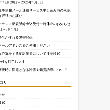
5年12月20日～2026年1月5日
仕事情報メール速報サービス申し込み時の承認
き遅延のお詫び
ーランス新規登録申込受付一時休止のお知らせ
日～8月17日
番号がずれる障害発生
メールアドレスをご使用ください
な詐称をする翻訳業者について注意喚起
X受付を終了します
審査時に問題となる誇張や錯覚誘導について
ゴリ
らせ
喚起