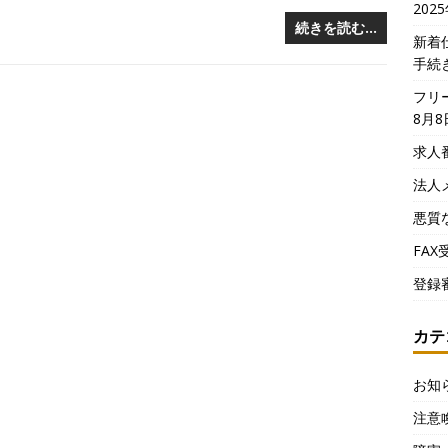
202
続きを読む…
新着
手続
フリ
8月8
求人
法人
悪質
FA
登録
カテ
お知
注意