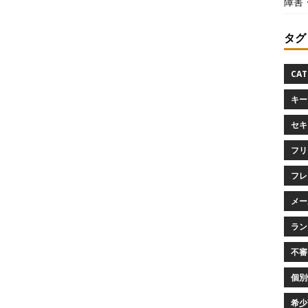
障害
タグ
CAT
キー
セキ
フリ
フレ
メー
ラン
不審
個別
希少