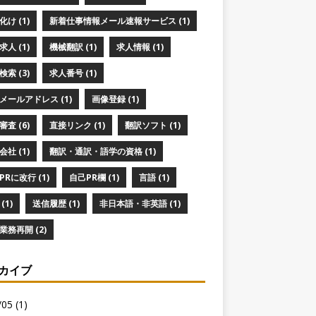
け (1)
新着仕事情報メール速報サービス (1)
人 (1)
機械翻訳 (1)
求人情報 (1)
索 (3)
求人番号 (1)
メールアドレス (1)
画像登録 (1)
査 (6)
直接リンク (1)
翻訳ソフト (1)
社 (1)
翻訳・通訳・語学の資格 (1)
PRに改行 (1)
自己PR欄 (1)
言語 (1)
(1)
送信履歴 (1)
非日本語・非英語 (1)
業務再開 (2)
カイブ
05 (1)