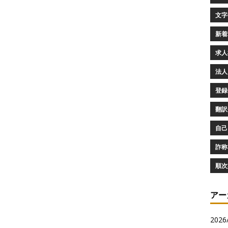
文字化
新着求
求人検
法人
登録審
翻訳会
自己
詐称 
順次
アー
2026/