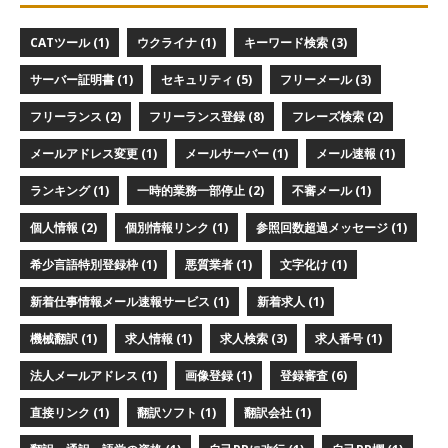
CATツール (1)
ウクライナ (1)
キーワード検索 (3)
サーバー証明書 (1)
セキュリティ (5)
フリーメール (3)
フリーランス (2)
フリーランス登録 (8)
フレーズ検索 (2)
メールアドレス変更 (1)
メールサーバー (1)
メール速報 (1)
ランキング (1)
一時的業務一部停止 (2)
不審メール (1)
個人情報 (2)
個別情報リンク (1)
参照回数超過メッセージ (1)
希少言語特別登録枠 (1)
悪質業者 (1)
文字化け (1)
新着仕事情報メール速報サービス (1)
新着求人 (1)
機械翻訳 (1)
求人情報 (1)
求人検索 (3)
求人番号 (1)
法人メールアドレス (1)
画像登録 (1)
登録審査 (6)
直接リンク (1)
翻訳ソフト (1)
翻訳会社 (1)