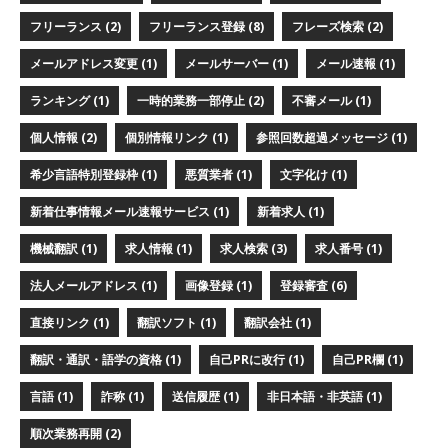
フリーランス (2)
フリーランス登録 (8)
フレーズ検索 (2)
メールアドレス変更 (1)
メールサーバー (1)
メール速報 (1)
ランキング (1)
一時的業務一部停止 (2)
不審メール (1)
個人情報 (2)
個別情報リンク (1)
参照回数超過メッセージ (1)
希少言語特別登録枠 (1)
悪質業者 (1)
文字化け (1)
新着仕事情報メール速報サービス (1)
新着求人 (1)
機械翻訳 (1)
求人情報 (1)
求人検索 (3)
求人番号 (1)
法人メールアドレス (1)
画像登録 (1)
登録審査 (6)
直接リンク (1)
翻訳ソフト (1)
翻訳会社 (1)
翻訳・通訳・語学の資格 (1)
自己PRに改行 (1)
自己PR欄 (1)
言語 (1)
詐称 (1)
送信履歴 (1)
非日本語・非英語 (1)
順次業務再開 (2)