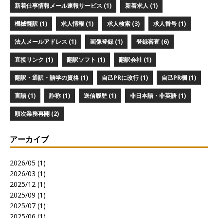
新着仕事情報メール速報サービス (1)
新着求人 (1)
機械翻訳 (1)
求人情報 (1)
求人検索 (3)
求人番号 (1)
法人メールアドレス (1)
画像登録 (1)
登録審査 (6)
直接リンク (1)
翻訳ソフト (1)
翻訳会社 (1)
翻訳・通訳・語学の資格 (1)
自己PRに改行 (1)
自己PR欄 (1)
言語 (1)
詐称 (1)
送信履歴 (1)
非日本語・非英語 (1)
順次業務再開 (2)
アーカイブ
2026/05 (1)
2026/03 (1)
2025/12 (1)
2025/09 (1)
2025/07 (1)
2025/06 (1)