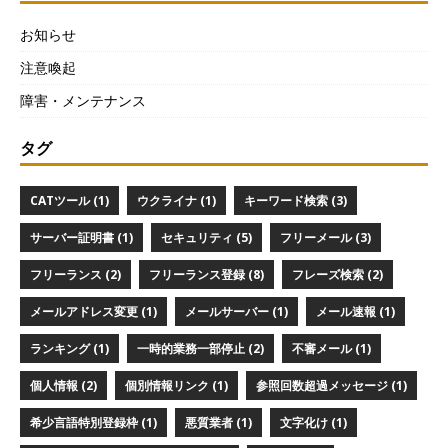
お知らせ
注意喚起
障害・メンテナンス
タグ
CATツール (1)
ウクライナ (1)
キーワード検索 (3)
サーバー証明書 (1)
セキュリティ (5)
フリーメール (3)
フリーランス (2)
フリーランス登録 (8)
フレーズ検索 (2)
メールアドレス変更 (1)
メールサーバー (1)
メール速報 (1)
ランキング (1)
一時的業務一部停止 (2)
不審メール (1)
個人情報 (2)
個別情報リンク (1)
参照回数超過メッセージ (1)
希少言語特別登録枠 (1)
悪質業者 (1)
文字化け (1)