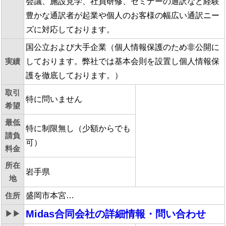
会議、施設見学、社員研修、セミナーの通訳など経験
豊かな通訳者が起業や個人のお客様の幅広い通訳ニー
ズに対応しております。
国公立および大手企業（個人情報保護のため非公開に
実績
しております。弊社では基本会則を設置し個人情報保
護を徹底しております。）
取引
特に問いません
希望
最低
特に制限無し（少額からでも
請負
可）
料金
所在
岩手県
地
住所
盛岡市本宮…
Midas合同会社
の詳細情報・問い合わせ
▶▶