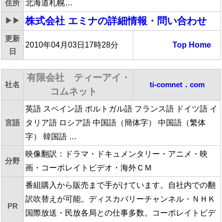
住所
北海道札幌…
株式会社 エミナ
の詳細情報・問い合わせ
▶▶
更新
2010年04月03日17時28分
Top
Home
日
有限会社 ティーアイ・
社名
ti-comnet．com
コムネット
英語 スペイン語 ポルトガル語 フランス語 ドイツ語 イ
言語
タリア語 ロシア語 中国語（簡体字） 中国語（繁体
字） 韓国語 …
映像翻訳：ドラマ・ドキュメンタリー・アニメ・映
分野
画・コーポレイトビデオ・海外ＣＭ
番組購入から販売まで手がけています。自社内での翻
訳吹替えが可能。ディスカバリーチャンネル・ＮＨＫ
PR
国際放送・民放各局との仕事多数。コーポレイトビデ