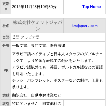
更新
2015年11月23日10時30分
Top
Home
日
株式会社ケミットジャパ
社名
kmtjapan．com
ン
言語
英語 アラビア語
分野
一般文書、専門文書、医療法律
アラビア語ネイティブと日本人スタッフのダブルチェ
ックで、より的確な表現での翻訳をいたします。
アラビア語以外でも、英語、ポルトガル語などの言語
PR
も対応いたします。
チラシ、パンフレット、ポスターなどの制作、印刷も
承ります。
実績
翻訳会社、自動車解体業など
特に問いません 同業他社の
取引