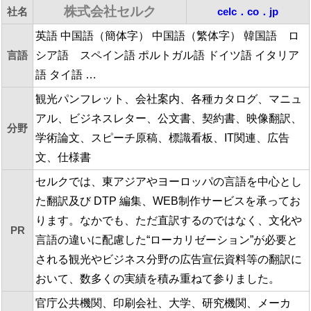
株式会社セルク
社名
celc．co．jp
英語 中国語（簡体字） 中国語（繁体字） 韓国語 ロ
言語
シア語 スペイン語 ポルトガル語 ドイツ語 イタリア
語 タイ語 …
観光パンフレット、会社案内、各種カタログ、マニュ
アル、ビジネスレター、公文書、契約書、映像翻訳、
分野
学術論文、スピーチ原稿、標識看板、IT関連、広告
文、仕様書
セルクでは、東アジアやヨーロッパの言語を中心とし
た翻訳及び DTP 編集、WEB制作サービスを承ってお
ります。なかでも、ただ直訳するのではなく、文化や
PR
言語の違いに配慮した“ローカリゼーション”が必要と
される観光やビジネス分野の広告宣伝資料等の翻訳に
おいて、数多くの実績を積み重ねて参りました。
官庁公共機関、印刷会社、大学、研究機関、メーカ