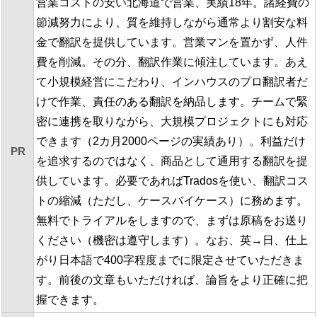
営業コストの安い北海道で営業、実績18年。諸経費の
節減努力により、質を維持しながら通常より割安な料
金で翻訳を提供しています。営業マンを置かず、人件
費を削減。その分、翻訳作業に傾注しています。あえ
て小規模経営にこだわり、インハウスのプロ翻訳者だ
けで作業、責任のある翻訳を納品します。チームで緊
密に連携を取りながら、大規模プロジェクトにも対応
できます（2カ月2000ページの実績あり）。利益だけ
PR
を追求するのではなく、商品として通用する翻訳を提
供しています。必要であればTradosを使い、翻訳コス
トの縮減（ただし、ケースバイケース）に務めます。
無料でトライアルをしますので、まずは原稿をお送り
ください（機密は遵守します）。なお、英→日、仕上
がり日本語で400字程度までに限定させていただきま
す。前後の文章もいただければ、論旨をより正確に把
握できます。