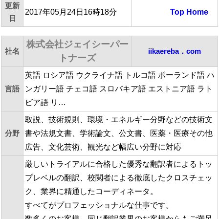
更新
2017年05月24日16時18分
Top
Home
日
株式会社ジェイシーパー
社名
iikaereba．com
トナーズ
英語 ロシア語 ウクライナ語 トルコ語 ポーランド語 ハ
言語
ンガリー語 チェコ語 スロバキア語 エストニア語 ラト
ビア語 リ…
取説、技術規則、環境・エネルギー分野などの技術文
分野
書や法規文書、学術論文、公文書、医薬・医療その他
広告、文化芸術、観光など幅広い分野に対応
厳しいトライアルに合格した優秀な翻訳者によるトッ
プレベルの翻訳、校閲者による徹底したクロスチェッ
ク、業界に精通したコーディネータ。
すべてがプロフェッショナルな仕事です。
数多くのお客様、同じ翻訳業界のお客様からもご満足