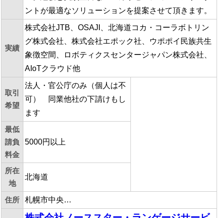
ントが最適なソリューションを提案させて頂きます。
株式会社JTB、OSAJI、北海道コカ・コーラボトリン
グ株式会社、株式会社エポック社、ウポポイ民族共生
実績
象徴空間、ロボティクスセンタージャパン株式会社、
AIoTクラウド他
法人・官公庁のみ（個人は不
取引
可） 同業他社の下請けもし
希望
ます
最低
請負
5000円以上
料金
所在
北海道
地
住所
札幌市中央…
株式会社ノーススター・ランゲージサービ