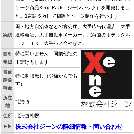
ケージ商品Xene Pack（ジーンパック）を開発しまし
た。1言語５万円で翻訳とページ制作を行います。
国・地方自治体などの官公庁。大手広告代理店、大手
実績
運輸会社、大手自動車メーカー、北海道のホテルグル
ープ、ＪＲ、大手バス会社など。
特に問いません 同業他社の
取引
希望
下請けもします
最低
特に制限無し（少額からでも
請負
可）
料金
所在
北海道
地
住所
北海道札幌…
株式会社ジーン
の詳細情報・問い合わせ
▶▶