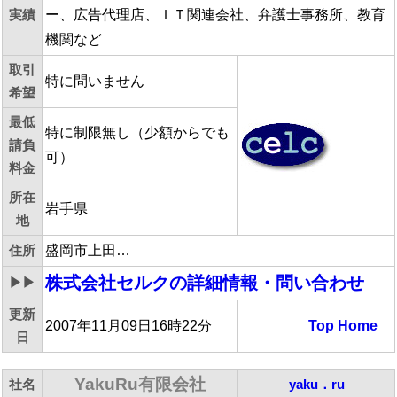
実績
ー、広告代理店、ＩＴ関連会社、弁護士事務所、教育
機関など
取引
特に問いません
希望
最低
特に制限無し（少額からでも
請負
可）
料金
所在
岩手県
地
住所
盛岡市上田…
株式会社セルク
の詳細情報・問い合わせ
▶▶
更新
2007年11月09日16時22分
Top
Home
日
YakuRu有限会社
社名
yaku．ru