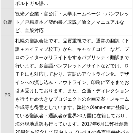
ポルトガル語…
観光／企業・官公庁・大学ホームページ・パンフレッ
分野
ト／戸籍謄本／契約書／取説／論文／マニュアルな
ど、全般対応
札幌の翻訳会社です。品質重視です。通常の翻訳（下
訳＋ネイティブ校正）から、キャッチコピーなど、プ
ロのライターがリライトをするパブリシティ翻訳まで
行います。多言語パンフレット／サイトなどでは、Ｄ
ＴＰにも対応しており、言語のアウトライン化、デザ
インへの流し込み・アウトライン、印刷に至るまでお
引き受けしております。また、企画・ディレクション
PR
も行うため大きなプロジェクトの企画立案・スキーム
作成等も得意としています。弊社のXene-netに登録し
ている翻訳者・通訳者が世界30カ国に在籍しており、
海外現地通訳も行っています。2017年6月に弊社創業
20周年を記念して国内トップレベルの多言語Webパッ