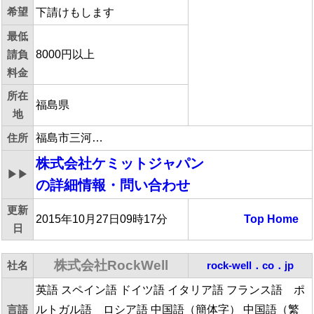
希望
下請けもします
最低
請負
8000円以上
料金
所在
福島県
地
住所
福島市三河…
株式会社ケミットジャパン
▶▶
の詳細情報・問い合わせ
更新
2015年10月27日09時17分
Top
Home
日
株式会社RockWell
社名
rock-well．co．jp
英語 スペイン語 ドイツ語 イタリア語 フランス語 ポ
言語
ルトガル語 ロシア語 中国語（簡体字） 中国語（繁