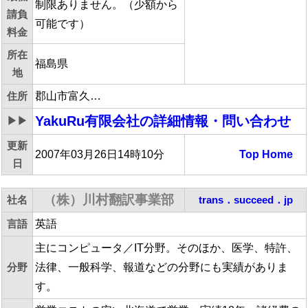
制限ありません。（少額から
請負
可能です）
料金
所在
福島県
地
住所
郡山市富久…
YakuRu有限会社
の詳細情報・問い合わせ
▶▶
更新
2007年03月26日14時10分
Top
Home
日
（株）川村翻訳事業部
社名
trans．succeed．jp
言語
英語
主にコンピュータ／IT分野。そのほか、医学、特許、
分野
法律、一般科学、報道などの分野にも実績がありま
す。