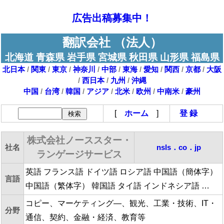
広告出稿募集中！
翻訳会社 （法人）
北海道 青森県 岩手県 宮城県 秋田県 山形県 福島県
北日本
/
関東
/
東京
/
神奈川
/
中部
/
東海
/
愛知
/
関西
/
京都
/
大阪
/
西日本
/
九州
/
沖縄
中国
/
台湾
/
韓国
/
アジア
/
北米
/
欧州
/
中南米
/
豪州
[
ホーム
]
登 録
株式会社ノーススター・
社名
nsls．co．jp
ランゲージサービス
英語 フランス語 ドイツ語 ロシア語 中国語（簡体字）
言語
中国語（繁体字） 韓国語 タイ語 インドネシア語 …
コピー、マーケティング―、観光、工業・技術、IT・
分野
通信、契約、金融・経済、教育等