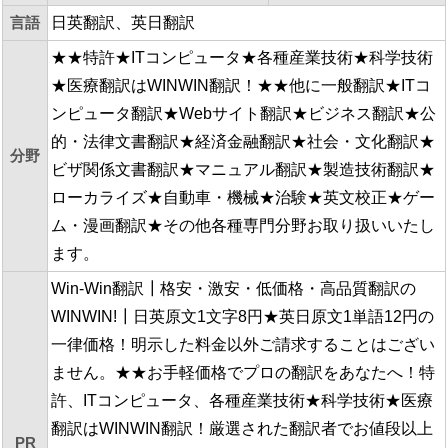
言語
日英翻訳、英日翻訳
★★特許★ITコンピュータ★各種産業技術★科学技術
★医療翻訳はWINWIN翻訳！★★他に一般翻訳★ITコ
ンピュータ翻訳★Webサイト翻訳★ビジネス翻訳★公
的・法律文書翻訳★経済金融翻訳★社会・文化翻訳★
分野
ビザ関係文書翻訳★マニュアル翻訳★製造技術翻訳★
ローカライズ★自動車・機械★治験★英文校正★ゲー
ム・漫画翻訳★その他各種専門分野お取り扱いいたし
ます。
Win-Win翻訳┃格安・激安・低価格・高品質翻訳の
WINWIN!┃日英原文1文字8円★英日原文1単語12円の
一律価格！明示した料金以外ご請求することはござい
ません。★★お手軽価格でプロの翻訳をあなたへ！特
許、ITコンピュータ、各種産業技術★科学技術★医療
翻訳はWINWIN翻訳！厳選された翻訳者でお値段以上
PR