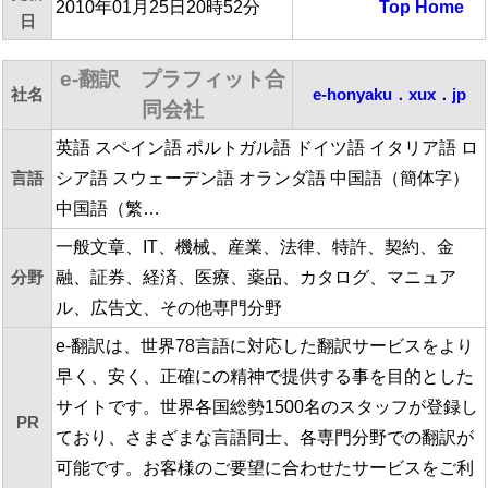
2010年01月25日20時52分
Top
Home
日
e-翻訳 プラフィット合
社名
e-honyaku．xux．jp
同会社
英語 スペイン語 ポルトガル語 ドイツ語 イタリア語 ロ
言語
シア語 スウェーデン語 オランダ語 中国語（簡体字）
中国語（繁…
一般文章、IT、機械、産業、法律、特許、契約、金
分野
融、証券、経済、医療、薬品、カタログ、マニュア
ル、広告文、その他専門分野
e-翻訳は、世界78言語に対応した翻訳サービスをより
早く、安く、正確にの精神で提供する事を目的とした
サイトです。世界各国総勢1500名のスタッフが登録し
PR
ており、さまざまな言語同士、各専門分野での翻訳が
可能です。お客様のご要望に合わせたサービスをご利