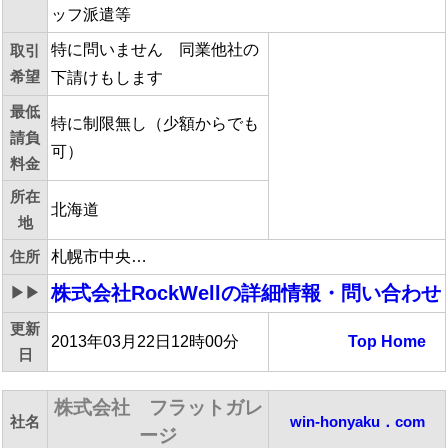
ッフ派遣等
特に問いません 同業他社の
取引
希望
下請けもします
最低
特に制限無し（少額からでも
請負
可）
料金
所在
北海道
地
住所
札幌市中央…
株式会社RockWell
の詳細情報・問い合わせ
▶▶
更新
2013年03月22日12時00分
Top
Home
日
株式会社 フラットガレ
社名
win-honyaku．com
ージ