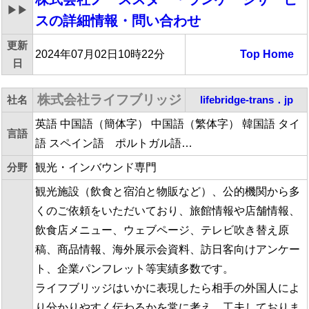
▶▶
ス
の詳細情報・問い合わせ
更新
2024年07月02日10時22分
Top
Home
日
株式会社ライフブリッジ
社名
lifebridge-trans．jp
英語 中国語（簡体字） 中国語（繁体字） 韓国語 タイ
言語
語 スペイン語 ポルトガル語…
分野
観光・インバウンド専門
観光施設（飲食と宿泊と物販など）、公的機関から多
くのご依頼をいただいており、旅館情報や店舗情報、
飲食店メニュー、ウェブページ、テレビ吹き替え原
稿、商品情報、海外展示会資料、訪日客向けアンケー
ト、企業パンフレット等実績多数です。
ライフブリッジはいかに表現したら相手の外国人によ
り分かりやすく伝わるかを常に考え、工夫しておりま