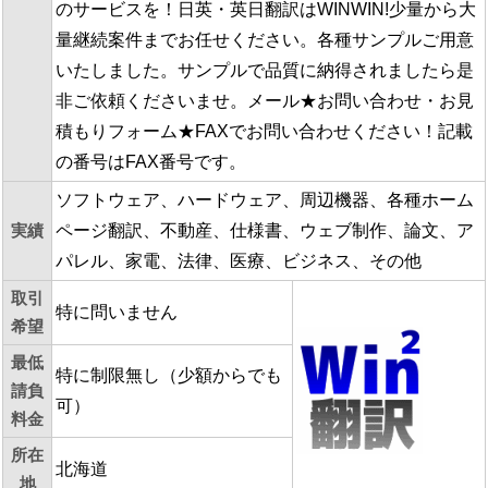
のサービスを！日英・英日翻訳はWINWIN!少量から大
量継続案件までお任せください。各種サンプルご用意
いたしました。サンプルで品質に納得されましたら是
非ご依頼くださいませ。メール★お問い合わせ・お見
積もりフォーム★FAXでお問い合わせください！記載
の番号はFAX番号です。
ソフトウェア、ハードウェア、周辺機器、各種ホーム
実績
ページ翻訳、不動産、仕様書、ウェブ制作、論文、ア
パレル、家電、法律、医療、ビジネス、その他
取引
特に問いません
希望
最低
特に制限無し（少額からでも
請負
可）
料金
所在
北海道
地