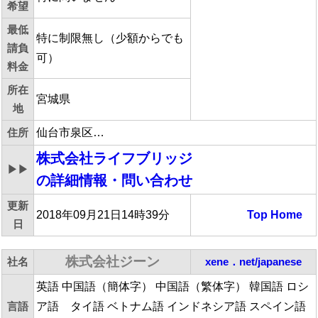
希望
最低
特に制限無し（少額からでも
請負
可）
料金
所在
宮城県
地
住所
仙台市泉区…
株式会社ライフブリッジ
▶▶
の詳細情報・問い合わせ
更新
2018年09月21日14時39分
Top
Home
日
株式会社ジーン
社名
xene．net/japanese
英語 中国語（簡体字） 中国語（繁体字） 韓国語 ロシ
言語
ア語 タイ語 ベトナム語 インドネシア語 スペイン語