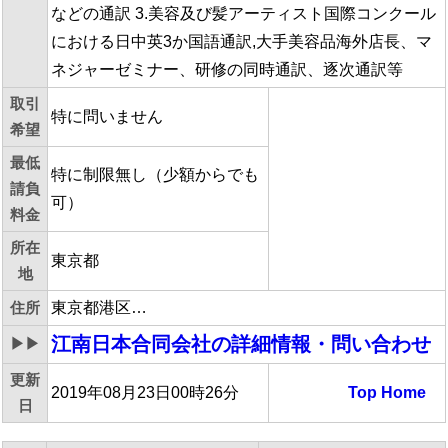
などの通訳 3.美容及び髪アーティスト国際コンクール
における日中英3か国語通訳,大手美容品海外店長、マ
ネジャーゼミナー、研修の同時通訳、逐次通訳等
取引
特に問いません
希望
最低
特に制限無し（少額からでも
請負
可）
料金
所在
東京都
地
住所
東京都港区…
江南日本合同会社
の詳細情報・問い合わせ
▶▶
更新
2019年08月23日00時26分
Top
Home
日