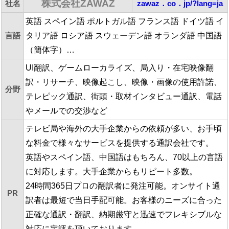
株式会社ZAWAZ
社名
zawaz．co．jp/?lang=ja
英語 スペイン語 ポルトガル語 フランス語 ドイツ語 イ
言語
タリア語 ロシア語 スウェーデン語 オランダ語 中国語
（簡体字）…
UI翻訳、ゲームローカライズ、局入り・在宅映像翻
訳・リサーチ、映像起こし、映像・画像の使用許諾、
分野
テレピック通訳、街頭・取材インタビュー通訳、電話
やメールでの交渉など
テレビ局や海外の大手企業からの依頼が多い、お手頃
な料金で様々なサービスを提供する通訳会社です。
英語やスペイン語、中国語はもちろん、70以上の言語
に対応します。大手企業からもリピート多数。
24時間365日プロの翻訳者に発注可能。オンサイト通
PR
訳者は最短で当日手配可能。お客様のニーズに合った
正確な通訳・翻訳、納期厳守と迅速でフレキシブルな
対応に定評を頂いております。