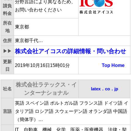
分野言語により異なるため、
請負
お問い合わせください
料金
所在
東京都
地
住所
東京都千代…
株式会社アイコス
の詳細情報・問い合わせ
▶▶
更新
2019年10月16日15時01分
Top
Home
日
株式会社ラテックス・イ
社名
latex．co．jp
ンターナショナル
英語 スペイン語 ポルトガル語 フランス語 ドイツ語 イ
言語
タリア語 ロシア語 スウェーデン語 オランダ語 中国語
（簡体字）…
IT、自動車、機械、化学、医薬・医療機器、法律・契