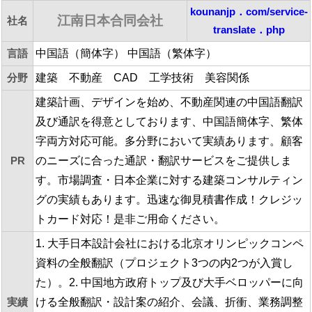
kounanjp．com/service-
江南日本合同会社
社名
translate．php
言語
中国語（簡体字） 中国語（繁体字）
分野
建築 不動産 CAD 工学技術 美容関係
建築計画、デザインを始め、不動産関連の中国語翻訳
及び通訳を得意としております、中国語簡体字、繁体
字両方対応可能。多分野において実績あります。顧客
PR
のニーズに合った通訳・翻訳サービスをご提供しま
す。市場調査・日本企業に対する建築コンサルティン
グの実績もあります。迅速な御見積書作成！クレジッ
トカード対応！是非ご用命ください。
1. 大手日本設計会社における北京オリンピックコンペ
資料の全般翻訳（プロジェクト3つの内2つが入賞し
た）。2. 中国地方政府トップ及び大手ベロッパーに向
実績
ける全般翻訳・設計案の紹介、会議、折衝、業務調整