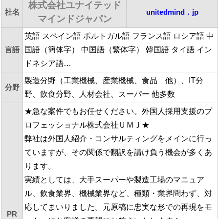
株式会社ユナイテッド
社名
unitedmind．jp
マインドジャパン
英語 スペイン語 ポルトガル語 フランス語 ロシア語 中
言語
国語（簡体字） 中国語（繁体字） 韓国語 タイ語 イン
ドネシア語…
製造分野（工業機械、産業機械、食品 他）、IT分
分野
野、飲食分野、人材会社、スーパー 他多数
★急な案件でもお任せください。外国人採用支援のプ
ロフェッショナル株式会社ＵＭＪ★
弊社は外国人紹介・コンサルティングをメインに行っ
ていますが、その関係で翻訳を請け負う機会が多くあ
ります。
実績としては、大手スーパーや製造工場のマニュア
ル、飲食業界、機械業界など、種類・業界問わず、対
応してまいりました。元原稿に忠実な形での再現をモ
PR