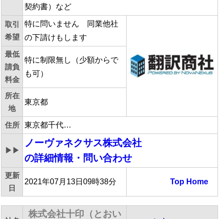
契約書）など
特に問いません 同業他社
取引
希望
の下請けもします
最低
特に制限無し（少額からで
請負
も可）
料金
所在
東京都
地
住所
東京都千代…
ノーヴァネクサス株式会社
▶▶
の詳細情報・問い合わせ
更新
2021年07月13日09時38分
Top
Home
日
株式会社十印（とおい