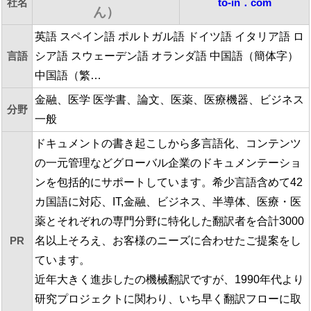
社名
to-in．com
ん）
英語 スペイン語 ポルトガル語 ドイツ語 イタリア語 ロ
言語
シア語 スウェーデン語 オランダ語 中国語（簡体字）
中国語（繁…
金融、医学 医学書、論文、医薬、医療機器、ビジネス
分野
一般
ドキュメントの書き起こしから多言語化、コンテンツ
の一元管理などグローバル企業のドキュメンテーショ
ンを包括的にサポートしています。希少言語含めて42
カ国語に対応、IT,金融、ビジネス、半導体、医療・医
薬とそれぞれの専門分野に特化した翻訳者を合計3000
PR
名以上そろえ、お客様のニーズに合わせたご提案をし
ています。
近年大きく進歩したの機械翻訳ですが、1990年代より
研究プロジェクトに関わり、いち早く翻訳フローに取