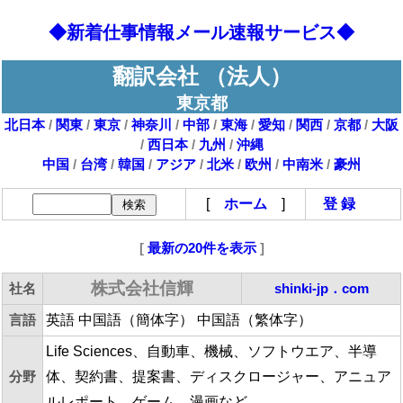
◆新着仕事情報メール速報サービス◆
翻訳会社 （法人）
東京都
北日本
/
関東
/
東京
/
神奈川
/
中部
/
東海
/
愛知
/
関西
/
京都
/
大阪
/
西日本
/
九州
/
沖縄
中国
/
台湾
/
韓国
/
アジア
/
北米
/
欧州
/
中南米
/
豪州
[
ホーム
]
登 録
[
最新の20件を表示
]
株式会社信輝
社名
shinki-jp．com
言語
英語 中国語（簡体字） 中国語（繁体字）
Life Sciences、自動車、機械、ソフトウエア、半導
分野
体、契約書、提案書、ディスクロージャー、アニュア
ルレポート、ゲーム、漫画など