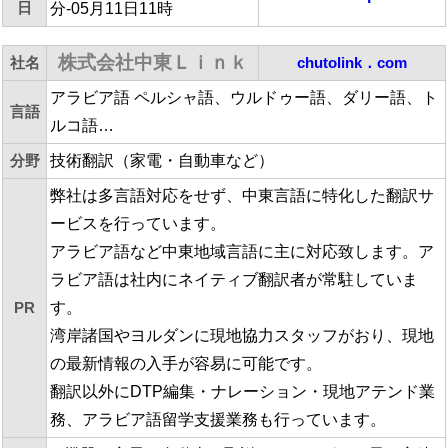
日
分-05月11日11時
株式会社中東Ｌｉｎｋ
社名
chutolink．com
アラビア語 ペルシャ語、ウルドゥー語、ダリー語、ト
言語
ルコ語…
分野
技術翻訳（家電・自動車など）
弊社は多言語対応をせず、中東言語に特化した翻訳サ
ービスを行っています。
アラビア語など中東地域言語に主に対応致します。ア
ラビア語は社内にネイティブ翻訳者が常駐していま
PR
す。
湾岸諸国やヨルダンに現地協力スタッフがおり、現地
の最新情報の入手が容易に可能です。
翻訳以外にDTP編集・ナレーション・現地アテンド業
務、アラビア語留学支援業務も行っています。