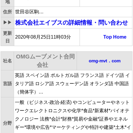
地
住所
世田谷区駒…
株式会社エイブス
の詳細情報・問い合わせ
▶▶
更新
2020年08月25日11時03分
Top
Home
日
OMGムーブメント合同
社名
omg-mvt．com
会社
英語 スペイン語 ポルトガル語 フランス語 ドイツ語 イ
言語
タリア語 ロシア語 スウェーデン語 オランダ語 中国語
（簡体字）…
一般（ビジネス-政治-経済) やコンピューターやネット
ワークエレクトロニクスや化学*食品*新素材*バイオテ
クノロジー 法務*会計*財務*貿易や金融*証券やエネル
分野
ギー*環境や広告*マーケティングや特許や建築*土木*イ