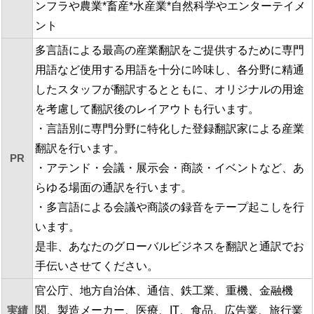
ンフラや農業*畜産*水産業*自然科学やエンターテイメ
ント
多言語による最高の産業翻訳をご提供するために専門
用語など使用する用語を十分に吟味し、各分野に精通
したスタッフが翻訳するとともに、オリジナルの用途
を考慮して翻訳後のレイアウトも行います。
・言語別に専門分野に特化した登録翻訳家による産業
翻訳を行います。
PR
・アテンド・会議・展示会・商談・イベントなど、あ
らゆる場面の通訳を行います。
・多言語による会議や商談の録音をテープ起こしを行
います。
是非、あなたのグローバルビジネスを翻訳と通訳でお
手伝いさせてください。
官公庁、地方自治体、通信、鉄工業、重機、金融機
実績
関、製造メーカー、医療、IT、食品、広告業、旅行業