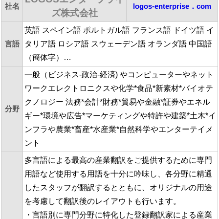
社名
logos-enterprise．com
ズ株式会社
英語 スペイン語 ポルトガル語 フランス語 ドイツ語 イ
言語
タリア語 ロシア語 スウェーデン語 オランダ語 中国語
（簡体字）…
一般（ビジネス-政治-経済) やコンピューターやネット
ワークエレクトロニクスや化学*食品*新素材*バイオテ
クノロジー 法務*会計*財務*貿易や金融*証券やエネル
分野
ギー*環境や広告*マーケティングや特許や建築*土木*イ
ンフラや農業*畜産*水産業*自然科学やエンターテイメ
ント
多言語による最高の産業翻訳をご提供するために専門
用語など使用する用語を十分に吟味し、各分野に精通
したスタッフが翻訳するとともに、オリジナルの用途
を考慮して翻訳後のレイアウトも行います。
・言語別に専門分野に特化した登録翻訳家による産業