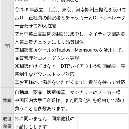
①2005年設立。北京、東京、河南鄭州三拠点を設けて
おり、正社員の翻訳者とチェッカーとDTPオペレータ
ー合わせて20人在籍
②日中英三言語間の翻訳に集中し、ネイティブ翻訳者
と第三者チェックにより品質担保
PR
③翻訳支援ツールのTrados、Memsourceを活用して、
品質管理とコストダウンを実現
④翻訳だけではなく、DTPレイアウトや動画編集、字
幕制作などワンストップ対応
⑤お客様のご満足をいただくまで、責任を持って対応
自動車、薬品、医療機器、マシナリーのメーカー様、
実績
中国国内大手IT企業様、また同業他社を経由して請け
負うことも多数あります。
特に問いません 同業他社の
取引
希望
下請けもします