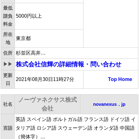
最低
請負
5000円以上
料金
所在
東京都
地
住所
杉並区高井…
株式会社信輝
の詳細情報・問い合わせ
▶▶
更新
2021年08月30日11時27分
Top
Home
日
ノーヴァネクサス株式
社名
novanexus．jp
会社
英語 スペイン語 ポルトガル語 フランス語 ドイツ語 イ
言語
タリア語 ロシア語 スウェーデン語 オランダ語 中国語
（簡体字）…