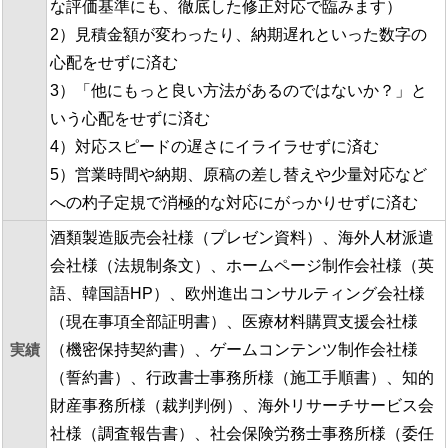
な評価基準にも、徹底した修正対応で臨みます）
2）見積金額が変わったり、納期遅れといった数字の
心配をせずに済む
3）「他にもっと良い方法があるのではないか？」と
いう心配をせずに済む
4）対応スピードの遅さにイライラせずに済む
5）営業時間や納期、原稿の差し替えや少量対応など
への杓子定規で消極的な対応にがっかりせずに済む
酒類製造販売会社様（プレゼン資料）、海外人材派遣
会社様（法規制条文）、ホームページ制作会社様（英
語、韓国語HP）、欧州進出コンサルティング会社様
（現在事項全部証明書）、医療材料購買支援会社様
実績
（機密保持契約書）、ゲームコンテンツ制作会社様
（誓約書）、行政書士事務所様（施工手順書）、知的
財産事務所様（裁判判例）、海外リサーチサービス会
社様（調査報告書）、社会保険労務士事務所様（委任