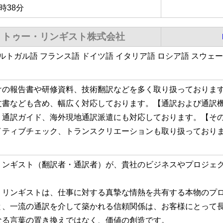
1時38分
・トゥー・リンギスト株式会社
ポルトガル語 フランス語 ドイツ語 イタリア語 ロシア語 スウェ
けの報告書や研修資料、技術翻訳などを多く取り扱っておりま
文書なども含め、幅広く対応しております。【通訳および通訳
、通訳ガイド、海外現地通訳派遣にも対応しております。【そ
イティブチェック、トランスクリエーションも取り扱っており
リンギスト（翻訳者・通訳者）が、貴社のビジネスやプロジェ
くリンギストは、仕事に対する真摯な情熱を共有する本物のプ
と、一流の通訳を介して築かれる信頼関係は、お客様にとって
なる言葉の置き換えではなく、価値の創造です。