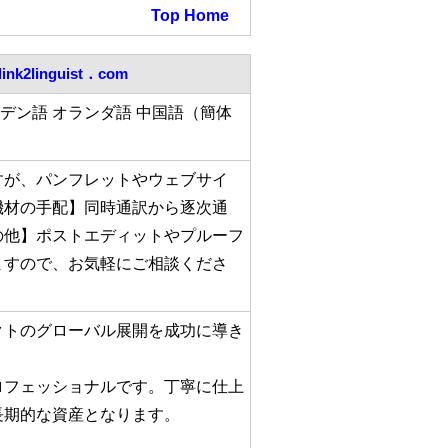
Top
Home
link2linguist．com
ーデン語 オランダ語 中国語（簡体
すが、パンフレットやウェブサイ
機材の手配】同時通訳から逐次通
の他】ポストエディットやプルーフ
ますので、お気軽にご相談くださ
クトのグローバル展開を成功に導き
ロフェッショナルです。丁寧に仕上
長期的な資産となります。