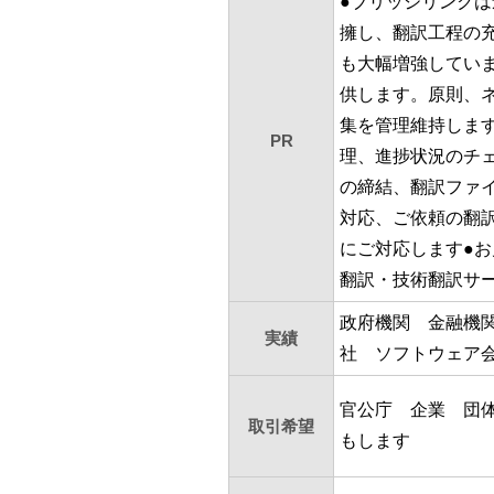
●ブリッジリンクは
擁し、翻訳工程の
も大幅増強してい
供します。原則、
集を管理維持しま
PR
理、進捗状況のチェ
の締結、翻訳ファ
対応、ご依頼の翻
にご対応します●
翻訳・技術翻訳サ
政府機関 金融機
実績
社 ソフトウェア
官公庁 企業 団
取引希望
もします