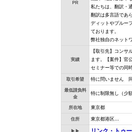
PR
私たちは、翻訳・
翻訳は多言語であ
ディットやプルー
ております。
弊社独自のネット
【取引先】コンサ
実績
ます。【案件】官
セミナー等での同
取引希望
特に問いません 
最低請負料
特に制限無し（少
金
所在地
東京都
住所
東京都港区…
リンク・トゥー
▶▶