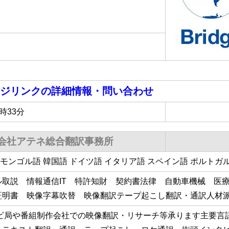
ジリンク
の詳細情報・問い合わせ
3時33分
会社アテネ総合翻訳事務所
 モンゴル語 韓国語 ドイツ語 イタリア語 スペイン語 ポルトガ
ル取説 情報通信IT 特許知財 契約書法律 自動車機械 医
証明書 映像字幕吹替 映像翻訳テープ起こし翻訳・通訳人材
レビ局や番組制作会社での映像翻訳・リサーチ等承ります主要言