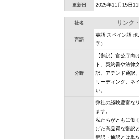
更新日
2025年11月15日1
リンク
社名
英語 スペイン語 
言語
字）…
【翻訳】官公庁向
ト、契約書や法律
分野
訳、アテンド通訳
リーディング、ネ
い。
弊社の経験豊富な
ます。
私たちがともに働
げた高品質な翻訳
翻訳・通訳とは単