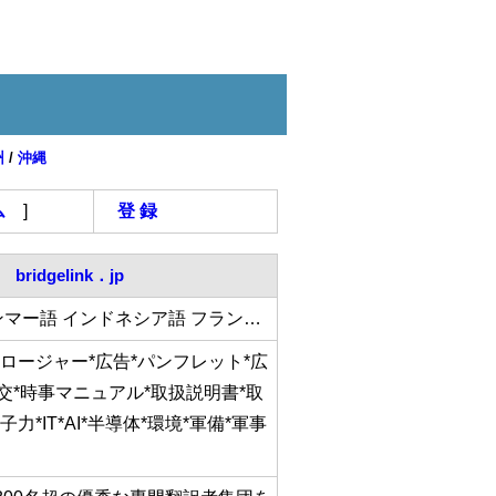
州
/
沖縄
ム
]
登 録
bridgelink．jp
ンマー語 インドネシア語 フラン…
クロージャー*広告*パンフレット*広
外交*時事マニュアル*取扱説明書*取
*IT*AI*半導体*環境*軍備*軍事