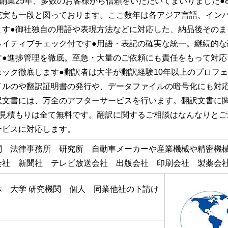
創業25年、多数のお客様から信頼をいただいてまいりました●
充実も一段と図っております。ここ数年は各アジア言語、イン
ます●御社独自の用語や表現方法などに対応した、納品後そのま
ネイティブチェック付です●用語・表記の確実な統一。継続的な
す●進捗管理を徹底。至急・大量のご依頼にも責任をもって対応
ック徹底します●翻訳者は大半が翻訳経験10年以上のプロフェ
イルのや翻訳証明書の発行や、データファイルの暗号化にも対応
訳文書には、万全のアフターサービスを行います。翻訳文書に
お見積もりは全て無料です。翻訳に関するご相談はなんなりとご
ービスに対応します。
関 法律事務所 研究所 自動車メーカーや産業機械や精密機
会社 新聞社 テレビ放送会社 出版会社 印刷会社 製薬会
体 大学 研究機関 個人 同業他社の下請け