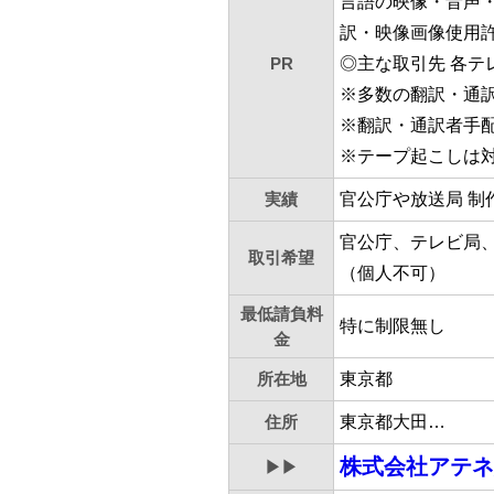
言語の映像・音声
訳・映像画像使用
PR
◎主な取引先 各テ
※多数の翻訳・通
※翻訳・通訳者手
※テープ起こしは
実績
官公庁や放送局 制
官公庁、テレビ局
取引希望
（個人不可）
最低請負料
特に制限無し
金
所在地
東京都
住所
東京都大田…
株式会社アテネ
▶▶