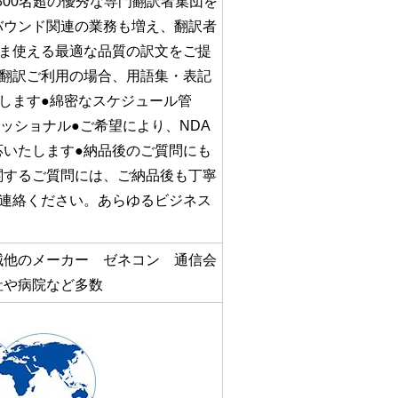
800名超の優秀な専門翻訳者集団を
バウンド関連の業務も増え、翻訳者
ま使える最適な品質の訳文をご提
翻訳ご利用の場合、用語集・表記
します●綿密なスケジュール管
ッショナル●ご希望により、NDA
いたします●納品後のご質問にも
関するご質問には、ご納品後も丁寧
連絡ください。あらゆるビジネス
械他のメーカー ゼネコン 通信会
社や病院など多数