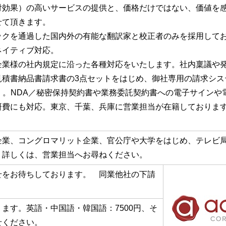
対効果）の高いサービスの提供と、価格だけではない、価値を
せて頂きます。
ックを通過した国内外の有能な翻訳家と校正者のみを採用して
ネイティブ対応。
企業様の社内規定に沿った各種対応をいたします。社内稟議や
積書納品書請求書の3点セットをはじめ、御社専用の請求シス
orkなど）。NDA／秘密保持契約書や業務委託契約書への電子サイ
研費にも対応。東京、千葉、兵庫に営業担当が在籍しておりま
企業、コングロマリット企業、官公庁や大学をはじめ、テレビ
。詳しくは、営業担当へお尋ねください。
せをお待ちしております。 同業他社の下請
ます。英語・中国語・韓国語：7500円、そ
せください。