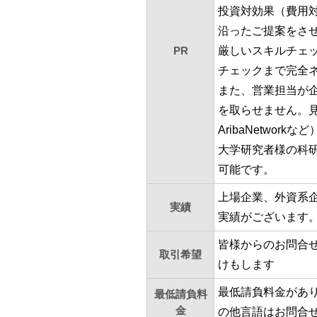
投資対効果（費用
沿ったご提案をさ
PR
厳しいスキルチェ
チェックまで完全
また、営業担当が
を取らせません。見
AribaNetw
大学研究者様の科
可能です。
上場企業、外資系
実績
実績がございます
皆様からのお問合
取引希望
けもします
最低請負料金があり
最低請負料
金
の他言語はお問合