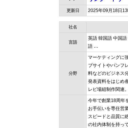
更新日
2025年09月18日1
社名
英語 韓国語 中国
言語
語 …
マーケティングに
ブサイトやパンフ
分野
料などのビジネス
発表資料をはじめ
レビ場組制作関連
今年で創業18周
お手伝いを専任営
スピードと品質に
の社内体制を持っ