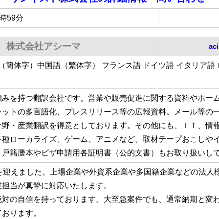
3時59分
株式会社アシーマ
ac
語（簡体字）中国語（繁体字） フランス語 ドイツ語 イタリア語
強みを持つ翻訳会社です。営業や販売促進に関する資料やホー
レットの多言語化、プレスリリース等の広報資料。メール等の
分野・産業翻訳を得意としております。その他にも、ＩＴ、情
各種ローカライズ、ゲーム、アニメなど。取材テープおこしや
。戸籍謄本やビザ申請用各証明書（公的文書）もお取り扱いし
年を迎えました。上場企業や外資系企業や多国籍企業などの法人
業担当が真摯に対応いたします。
絶対の自信を持っております。大至急案件でも、通常納期と変
ております。