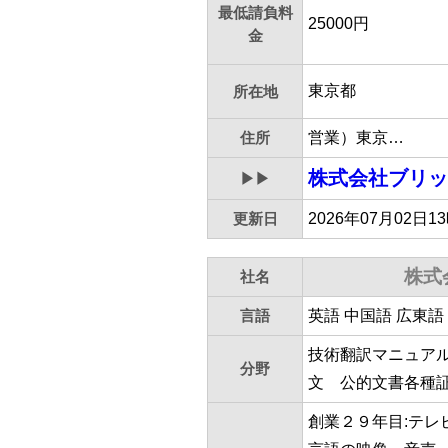
最低請負料
25000円
金
東京都
所在地
住所
営業）東京…
株式会社ブリッ
▶▶
更新日
2026年07月02日1
株式
社名
言語
英語 中国語 広東語
技術翻訳マニュア
分野
文 公的文書各種
創業２９年目:テ