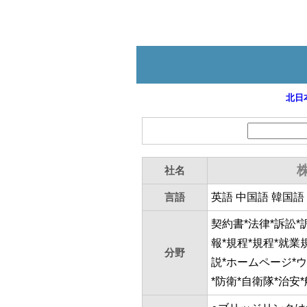
北日
社名
言語
英語 中国語 韓国語
契約書*法律*訴訟*
報*規程*規程*就業
分野
説*ホームページ*ウ
*防衛*自衛隊*治安