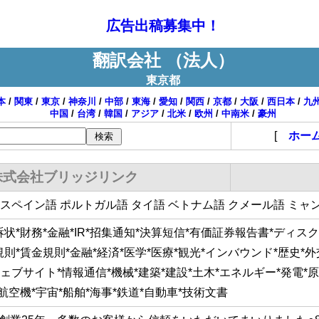
広告出稿募集中！
翻訳会社 （法人）
東京都
本
/
関東
/
東京
/
神奈川
/
中部
/
東海
/
愛知
/
関西
/
京都
/
大阪
/
西日本
/
九
中国
/
台湾
/
韓国
/
アジア
/
北米
/
欧州
/
中南米
/
豪州
[
ホー
株式会社ブリッジリンク
 スペイン語 ポルトガル語 タイ語 ベトナム語 クメール語 ミャ
訴状*財務*金融*IR*招集通知*決算短信*有価証券報告書*ディス
規則*賃金規則*金融*経済*医学*医療*観光*インバウンド*歴史*
ェブサイト*情報通信*機械*建築*建設*土木*エネルギー*発電*原子力
*航空機*宇宙*船舶*海事*鉄道*自動車*技術文書