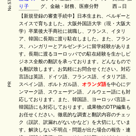
No.5788
り
子
グ、金融・財務、医療分野
西→日
【新規登録の審査手続中】日本生まれ、ベルギーと
スイスで育ちました。大阪外国語大学（現・大阪大
学）卒業後大手商社に就職し、フランス、イタリ
ア、韓国に長期に渡り駐在しました。また、フラン
ス、ハンガリーとアルゼンチンに留学経験がありま
す。長期に渡るヨーロッパでの駐在経験を生かしビ
ジネス全般の翻訳を承っております。どんなもので
も翻訳致します。お気軽にお問合せください。対応
言語は英語、ドイツ語、フランス語、イタリア語、
PR
スペイン語、ポルトガル語、
オランダ語
を中心にデ
ンマーク語、スウェーデン語、ノルウェー語にも対
応しております。また、韓国語、ヨーロッパ言語→
韓国語にも対応しております。成果物のDTP編集も
お任せください。徹底的な調査と翻訳内容のチェッ
ク（誤訳、訳漏れがないかなど）を大切にしていま
す。解決しない不明点・問題が出た場合の報告・連