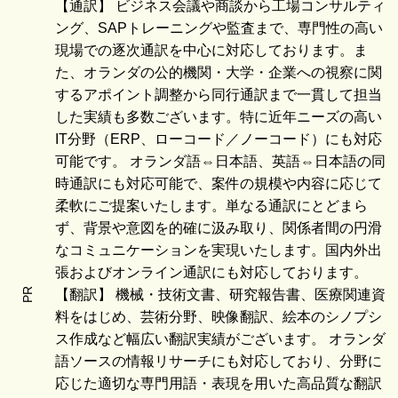
【通訳】 ビジネス会議や商談から工場コンサルティ
ング、SAPトレーニングや監査まで、専門性の高い
現場での逐次通訳を中心に対応しております。ま
た、オランダの公的機関・大学・企業への視察に関
するアポイント調整から同行通訳まで一貫して担当
した実績も多数ございます。特に近年ニーズの高い
IT分野（ERP、ローコード／ノーコード）にも対応
可能です。 オランダ語⇔日本語、英語⇔日本語の同
時通訳にも対応可能で、案件の規模や内容に応じて
柔軟にご提案いたします。単なる通訳にとどまら
ず、背景や意図を的確に汲み取り、関係者間の円滑
なコミュニケーションを実現いたします。国内外出
張およびオンライン通訳にも対応しております。
PR
【翻訳】 機械・技術文書、研究報告書、医療関連資
料をはじめ、芸術分野、映像翻訳、絵本のシノプシ
ス作成など幅広い翻訳実績がございます。 オランダ
語ソースの情報リサーチにも対応しており、分野に
応じた適切な専門用語・表現を用いた高品質な翻訳