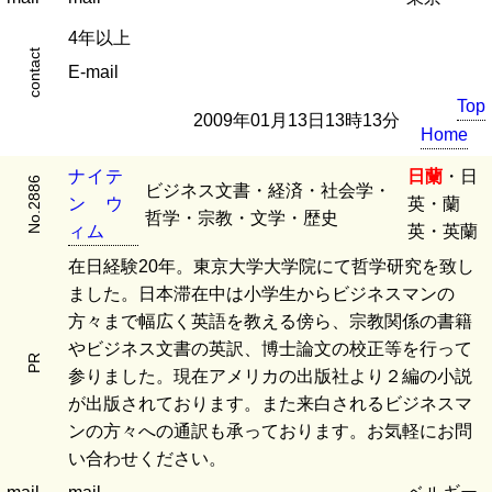
4年以上
contact
E-mail
Top
2009年01月13日13時13分
Home
ナ
イ
テ
日蘭
・日
No.2886
ビジネス文書・経済・社会学・
ン
ウ
英・蘭
哲学・宗教・文学・歴史
ィ
ム
英・英蘭
在日経験20年。東京大学大学院にて哲学研究を致し
ました。日本滞在中は小学生からビジネスマンの
方々まで幅広く英語を教える傍ら、宗教関係の書籍
やビジネス文書の英訳、博士論文の校正等を行って
PR
参りました。現在アメリカの出版社より２編の小説
が出版されております。また来白されるビジネスマ
ンの方々への通訳も承っております。お気軽にお問
い合わせください。