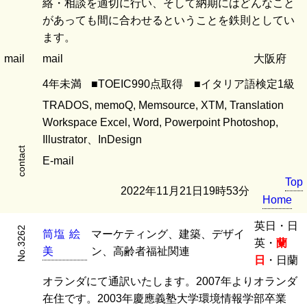
絡・相談を適切に行い、そして納期にはどんなこと
があっても間に合わせるということを鉄則としてい
ます。
mail
mail
大阪府
4年未満
■TOEIC990点取得 ■イタリア語検定1級
TRADOS, memoQ, Memsource, XTM, Translation
Workspace Excel, Word, Powerpoint Photoshop,
Illustrator、InDesign
contact
E-mail
Top
2022年11月21日19時53分
Home
英日・日
No.3262
筒
塩
絵
マーケティング、建築、デザイ
英・
蘭
美
ン、高齢者福祉関連
日
・日蘭
オランダにて通訳いたします。2007年よりオランダ
在住です。2003年慶應義塾大学環境情報学部卒業