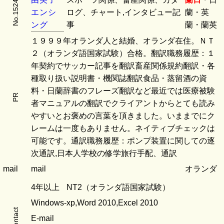
No.1524
エ
ン
シ
ログ、チャート,インタビュー記
蘭・英
ン
グ
事
蘭・蘭英
１９９９年オランダ人と結婚、オランダ在住。ＮＴ
２（オランダ語国家試験）合格。翻訳職務履歴：１
年契約でサッカー記事を翻訳畜産関係規約翻訳・各
種取り扱い説明書・機関誌翻訳食品・蒸留酒の資
料・日蘭辞書のフレーズ翻訳など最近では医療被験
PR
者マニュアルの翻訳でクライアントからとても読み
やすいとお褒めの言葉を頂きました。いままでにク
レームは一度もありません。ネイティブチェックは
可能です。通訳職務履歴：ポンプ装置に関しての逐
次通訳,日本人学校の修学旅行手配、通訳
mail
mail
オランダ
4年以上
NT2（オランダ語国家試験）
Windows-xp,Word 2010,Excel 2010
contact
E-mail