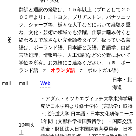
術・美術
翻訳と通訳の経験は、１５年以上（プロとして２０
０３年より）。トヨタ、ブリヂストン、パナソニッ
ク、シャープ等、様々な大手などにおいて経験を重
ね、文化・芸術の領域でも活躍。仕事に噛み付くと
PR
終わるまで放さない完全論者タイプ。扱っている言
語は、ポーランド語、日本語と英語。言語学、自然
言語処理、情報科学、人工知能などの分野において
学位を所有。お気軽にご連絡ください。（※ ポー
ランド語 ≠
オランダ語
≠ ポルトガル語）
日本・北
mail
mail
Web
海道
・アダム・ミツキエヴィッチ大学東洋学研
究所日本学科より修士学位（言語学）取得
・北海道大学 日本語・日本文化研修コース
1年間（文部科学省国費留学） ・国際交流
10年以
基金・財団法人日本国際教育委員会、日本
上