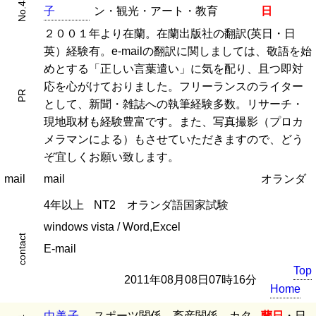
No.4315
子
ン・観光・アート・教育
日
２００１年より在蘭。在蘭出版社の翻訳(英日・日
英）経験有。e-mailの翻訳に関しましては、敬語を始
めとする「正しい言葉遣い」に気を配り、且つ即対
応を心がけておりました。フリーランスのライター
PR
として、新聞・雑誌への執筆経験多数。リサーチ・
現地取材も経験豊富です。また、写真撮影（プロカ
メラマンによる）もさせていただきますので、どう
ぞ宜しくお願い致します。
mail
mail
オランダ
4年以上
NT2 オランダ語国家試験
windows vista / Word,Excel
contact
E-mail
Top
2011年08月08日07時16分
Home
由
美
子
スポーツ関係、畜産関係、カタ
蘭日
・日