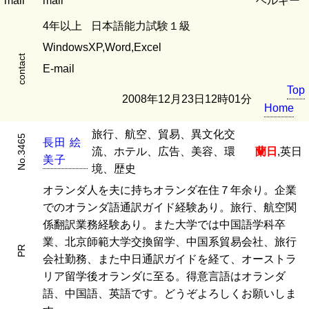
mail
mail
ベルギー
4年以上
日本語能力試験１級
WindowsXP,Word,Excel
contact
E-mail
Top
2008年12月23日12時01分
Home
旅行、航空、貿易、異文化交
No.3465
長
田
絵
流、ホテル、広告、美容、環
蘭日
,英日
美
子
境、歴史
オランダ人を夫に持ちオランダ在住７年余り。企業
でのオランダ語通訳ガイド経験あり。旅行、航空関
係翻訳業務経験あり。また大学では中国語学科卒
業、北京師範大学交換留学、中国系貿易会社、旅行
PR
会社勤務、また中日通訳ガイドを経て、オーストラ
リア留学後オランダに至る。得意言語はオランダ
語、中国語、英語です。どうぞよろしくお願いしま