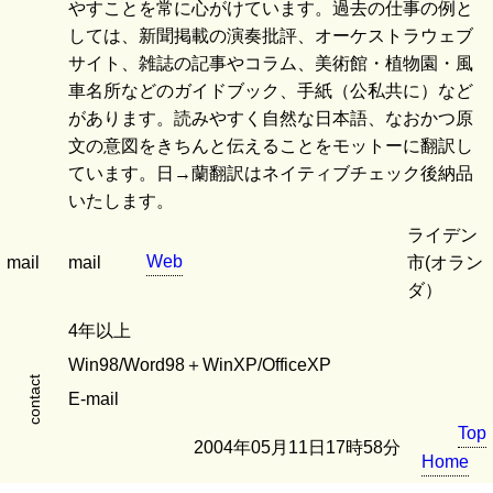
やすことを常に心がけています。過去の仕事の例と
しては、新聞掲載の演奏批評、オーケストラウェブ
サイト、雑誌の記事やコラム、美術館・植物園・風
車名所などのガイドブック、手紙（公私共に）など
があります。読みやすく自然な日本語、なおかつ原
文の意図をきちんと伝えることをモットーに翻訳し
ています。日→蘭翻訳はネイティブチェック後納品
いたします。
ライデン
Web
mail
mail
市(オラン
ダ）
4年以上
Win98/Word98＋WinXP/OfficeXP
contact
E-mail
Top
2004年05月11日17時58分
Home