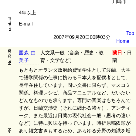
川崎市
4年以上
contact
E-mail
Top
2007年09月20日00時03分
Home
No.2309
国
森
由
人文系一般（音楽・歴史・教
蘭日
・日
美
子
育・文学など）
蘭
もともとオランダ政府給費留学生として渡蘭、大学
で語学関係の仕事に携わる日本人を配偶者として、
長年在住しています。固い文書に限らず、マスコミ
関係、料理レシピ、商品マニュアルなど、だいたい
どんなものでも承ります。専門の音楽はもちろんで
すが、日蘭交渉史（それに纏わる諸々）、アンティ
ーク、また最近は日蘭の現代社会一般（思考の違い
など）に特に興味を持っています。時折原稿依頼が
PR
あり雑文書きもするため、あらゆる分野の知識を増