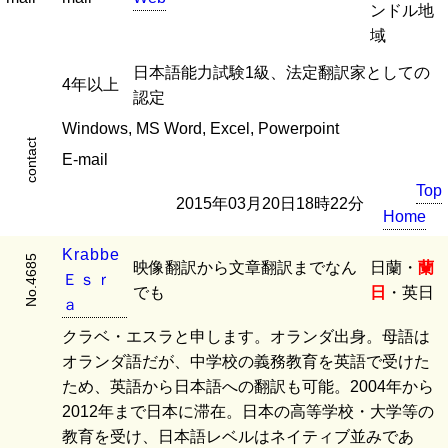
ンドル地
域
日本語能力試験1級、法定翻訳家としての
4年以上
認定
Windows, MS Word, Excel, Powerpoint
contact
E-mail
Top
2015年03月20日18時22分
Home
K
r
a
b
b
e
No.4685
映像翻訳から文章翻訳までなん
日蘭・
蘭
Ｅ
ｓ
ｒ
でも
日
・英日
ａ
クラベ・エスラと申します。オランダ出身。母語は
オランダ語だが、中学校の義務教育を英語で受けた
ため、英語から日本語への翻訳も可能。2004年から
2012年まで日本に滞在。日本の高等学校・大学等の
教育を受け、日本語レベルはネイティブ並みであ