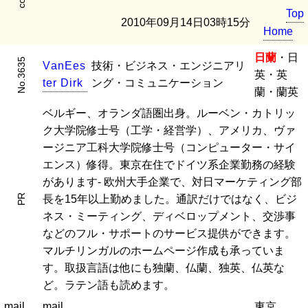
Top
2010年09月14日03時15分
Home
日蘭
・日
No.3635
V
a
n
E
e
s
技術・ビジネス・エンジニアリ
英・英
t
e
r
D
i
r
k
ング・コミュニケーション
蘭・蘭英
ベルギー、オランダ語圏出身。ルーベン・カトリッ
ク大学院修士号（工学・経営学）、アメリカ、ヴァ
ージニア工科大学院修士号（コンピューター・サイ
エンス）修得。東京在住でドイツ系企業勤務の経験
があります- 欧州大手企業で、対日マーケティング部
PR
長を15年以上勤めました。通訳だけではなく、ビジ
ネス・ミーティング、ディベロップメント、交渉事
などのフル・サポートのサービス提供ができます。
マルチリンガルのホームページ作成も承っていま
す。取扱言語は他にも独蘭、仏蘭、独英、仏英な
ど。ラテン語も読めます。
mail
mail
東京