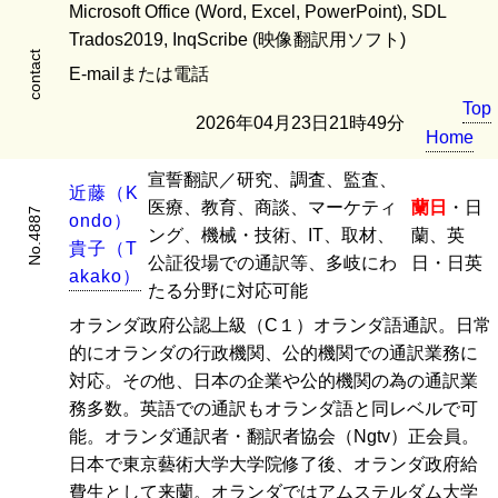
Microsoft Office (Word, Excel, PowerPoint), SDL
Trados2019, InqScribe (映像翻訳用ソフト)
contact
E-mailまたは電話
Top
2026年04月23日21時49分
Home
宣誓翻訳／研究、調査、監査、
近
藤
（
K
医療、教育、商談、マーケティ
蘭日
・日
No.4887
o
n
d
o
）
ング、機械・技術、IT、取材、
蘭、英
貴
子
（
T
公証役場での通訳等、多岐にわ
日・日英
a
k
a
k
o
）
たる分野に対応可能
オランダ政府公認上級（C１）オランダ語通訳。日常
的にオランダの行政機関、公的機関での通訳業務に
対応。その他、日本の企業や公的機関の為の通訳業
務多数。英語での通訳もオランダ語と同レベルで可
能。オランダ通訳者・翻訳者協会（Ngtv）正会員。
日本で東京藝術大学大学院修了後、オランダ政府給
費生として来蘭。オランダではアムステルダム大学