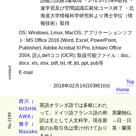
語能力試験1級取得 ・J-TESTの準A取得 ・
速学習及び空間認識広範化コース終了 ・北
海道大学情報科学研究科より博士学位（情
報技術）取得
OS: Windows, Linux, MacOS; アプリケーションソフ
ト: MS Office 2016 (Word, Excel, PowerPoint,
Publisher), Adobe Acrobat XI Pro, Ichitaro Office
2004, 読んde!!ココ (OCR); 取扱可能ファイル：doc,
docx, xls, xlsx, pdf, txt, rtf, jtd, ppt, pub等
contact
E-mail
Top
2018年02月14日03時10分
Home
西
川
（
英語オランダ語では多岐にわた
N
I
S
H
I
K
って。ドイツ語フランス語の和
英蘭独仏
No.2199
A
W
A
）
訳は主として人文科学。現在新
→日・日
雅
子
（
規のお取引先は受け付けており
英・蘭英
M
a
s
a
k
o
ません。