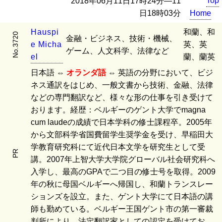
Top
2018年06月11日17時24分―11
日18時03分
Home
H
a
u
s
p
i
和蘭、和
No.3720
金融・ビジネス、技術・機械、
e
M
i
c
h
a
英、英
ゲーム、人文科学、法律など
e
l
蘭、蘭英
日本語 ⇔
オランダ語
⇔ 英語の分野において、ビジ
ネス通訳をはじめ、一般文書から技術、金融、法律
などの専門翻訳など、様々な形の仕事を引き受けて
おります。経歴：ベルギーのゲント大学でmagna
cum laudeの成績で日本学科の修士課程卒。2005年
から文部科学省国費留学生奨学金を受け、早稲田大
学教育研究科にて近代日本文学を研究生として受
PR
講。2007年上智大学大学院グローバル社会研究科へ
入学し、最高のGPAで二つ目の修士号を取得。2009
年の秋に母国ベルギーへ帰国し、和蘭トランスレー
ションズを設立。また、ゲント大学にて日本語の講
師も勤めている。ベルギー王国ゲント市の第一審裁
判所により、法定翻訳家としての認定を受けてお