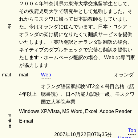
２００４年神奈川県の東海大学交換留学生として、
その後鹿児島大学で研究生として勉強しました。そ
れからモスクワに帰って日本語教師をしていまし
PR
た。今はオランダに住んでいます。日本・ロシア・
オランダの架け橋になりたくて翻訳サービスを提供
いたします。・英語翻訳とオランダ語翻訳の場合、
ネイティブのダブルチェックで完璧な翻訳を提供い
たします・ホームページ翻訳の場合、 Web の専門家
が協力します
mail
mail
Web
オランダ
オランダ語国家試験NT2全４科目合格（話
4年以上
聴書読）、日本語能力試験一級、モスクワ
国立大学院卒業
Windows XP/Vista, MS Word, Excel, Adobe Reader
contact
E-mail
Top
2007年10月22日07時35分