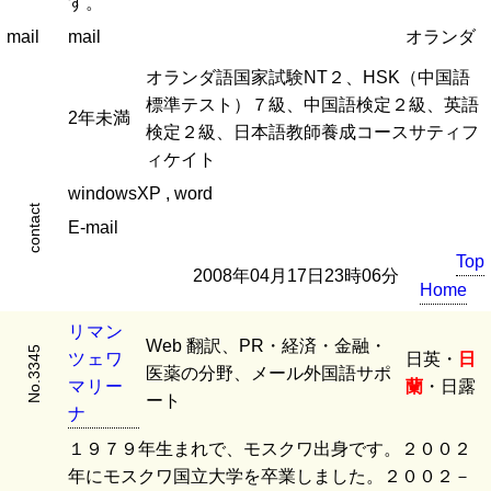
す。
mail
mail
オランダ
オランダ語国家試験NT２、HSK（中国語
標準テスト）７級、中国語検定２級、英語
2年未満
検定２級、日本語教師養成コースサティフ
ィケイト
windowsXP , word
contact
E-mail
Top
2008年04月17日23時06分
Home
リ
マ
ン
Web 翻訳、PR・経済・金融・
No.3345
ツ
ェ
ワ
日英・
日
医薬の分野、メール外国語サポ
マ
リ
ー
蘭
・日露
ート
ナ
１９７９年生まれで、モスクワ出身です。２００２
年にモスクワ国立大学を卒業しました。２００２－