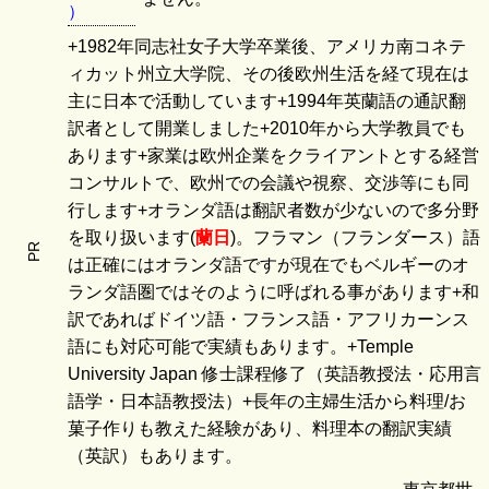
）
+1982年同志社女子大学卒業後、アメリカ南コネテ
ィカット州立大学院、その後欧州生活を経て現在は
主に日本で活動しています+1994年英蘭語の通訳翻
訳者として開業しました+2010年から大学教員でも
あります+家業は欧州企業をクライアントとする経営
コンサルトで、欧州での会議や視察、交渉等にも同
行します+オランダ語は翻訳者数が少ないので多分野
を取り扱います(
蘭日
)。フラマン（フランダース）語
PR
は正確にはオランダ語ですが現在でもベルギーのオ
ランダ語圏ではそのように呼ばれる事があります+和
訳であればドイツ語・フランス語・アフリカーンス
語にも対応可能で実績もあります。+Temple
University Japan 修士課程修了（英語教授法・応用言
語学・日本語教授法）+長年の主婦生活から料理/お
菓子作りも教えた経験があり、料理本の翻訳実績
（英訳）もあります。