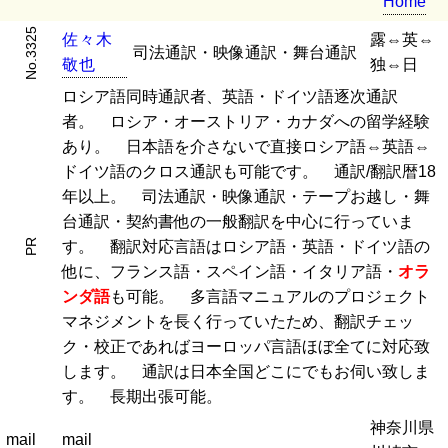
Home
No.3325
佐
々
木
露⇔英⇔
司法通訳・映像通訳・舞台通訳
敬
也
独⇔日
ロシア語同時通訳者、英語・ドイツ語逐次通訳
者。 ロシア・オーストリア・カナダへの留学経験
あり。 日本語を介さないで直接ロシア語⇔英語⇔
ドイツ語のクロス通訳も可能です。 通訳/翻訳暦18
年以上。 司法通訳・映像通訳・テープお越し・舞
台通訳・契約書他の一般翻訳を中心に行っていま
PR
す。 翻訳対応言語はロシア語・英語・ドイツ語の
他に、フランス語・スペイン語・イタリア語・
オラ
ンダ語
も可能。 多言語マニュアルのプロジェクト
マネジメントを長く行っていたため、翻訳チェッ
ク・校正であればヨーロッパ言語ほぼ全てに対応致
します。 通訳は日本全国どこにでもお伺い致しま
す。 長期出張可能。
神奈川県
mail
mail