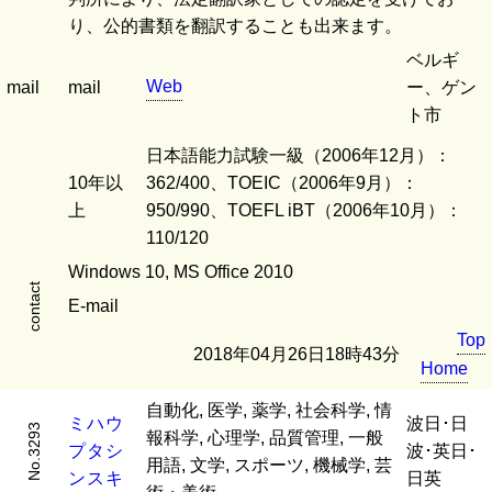
り、公的書類を翻訳することも出来ます。
ベルギ
Web
mail
mail
ー、ゲン
ト市
日本語能力試験一級（2006年12月）：
10年以
362/400、TOEIC（2006年9月）：
上
950/990、TOEFL iBT（2006年10月）：
110/120
Windows 10, MS Office 2010
contact
E-mail
Top
2018年04月26日18時43分
Home
自動化, 医学, 薬学, 社会科学, 情
ミ
ハ
ウ
波日･日
No.3293
報科学, 心理学, 品質管理, 一般
プ
タ
シ
波･英日･
用語, 文学, スポーツ, 機械学, 芸
ン
ス
キ
日英