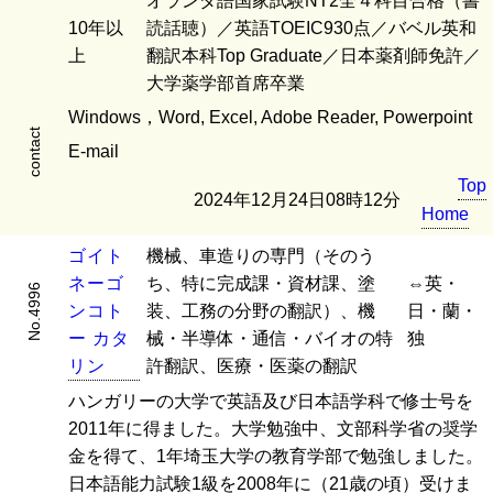
オランダ語国家試験NT2全４科目合格（書
10年以
読話聴）／英語TOEIC930点／バベル英和
上
翻訳本科Top Graduate／日本薬剤師免許／
大学薬学部首席卒業
Windows，Word, Excel, Adobe Reader, Powerpoint
contact
E-mail
Top
2024年12月24日08時12分
Home
ゴ
イ
ト
機械、車造りの専門（そのう
ネ
ー
ゴ
ち、特に完成課・資材課、塗
⇔英・
No.4996
ン
コ
ト
装、工務の分野の翻訳）、機
日・蘭・
ー
カ
タ
械・半導体・通信・バイオの特
独
リ
ン
許翻訳、医療・医薬の翻訳
ハンガリーの大学で英語及び日本語学科で修士号を
2011年に得ました。大学勉強中、文部科学省の奨学
金を得て、1年埼玉大学の教育学部で勉強しました。
日本語能力試験1級を2008年に（21歳の頃）受けま