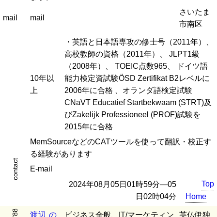
さいたま
mail
mail
市南区
・英語と日本語専攻の修士号（2011年）、
高校教師の資格（2011年）、 JLPT1級
（2008年）、 TOEIC点数965、 ドイツ語
10年以
能力検定資試験ÖSD Zertifikat B2レベルに
上
2006年に合格 、オランダ語検定試験
CNaVT Educatief Startbekwaam (STRT)及
びZakelijk Professioneel (PROF)試験を
2015年に合格
MemSourceなどのCATツールを使って翻訳・校正す
る経験があります
contact
E-mail
Top
2024年08月05日01時59分―05
日02時04分
Home
渡
辺
の
ビジネス全般、IT/マーケティン
英仏伊独