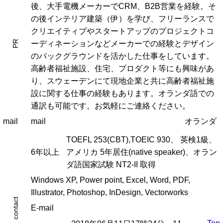
後、大手電機メーカーでCRM、B2B営業を経験。そ
の後インテリア建築（伊）を学び、フリーランスで
クリエイティブやスタートアップのプロジェクトコ
PR
ーディネーションなどメーカーでの経験とデザイン
のバックグラウンドを活かした仕事をしています。
高齢者福祉施設、住宅、プロダクト等にも興味があ
り、スウェーデンにて現地企業と共に高齢者福祉施
設に関する仕事の経験もあります。オランダ語での
通訳も可能です。お気軽にご連絡ください。
mail
mail
オランダ
TOEFL 253(CBT),TOEIC 930、 英検1級、
6年以上
アメリカ 5年居住(native speaker)、オラン
ダ語国家試験 NT2-II 取得
Windows XP, Power point, Excel, Word, PDF,
Illustrator, Photoshop, InDesign, Vectorworks
contact
E-mail