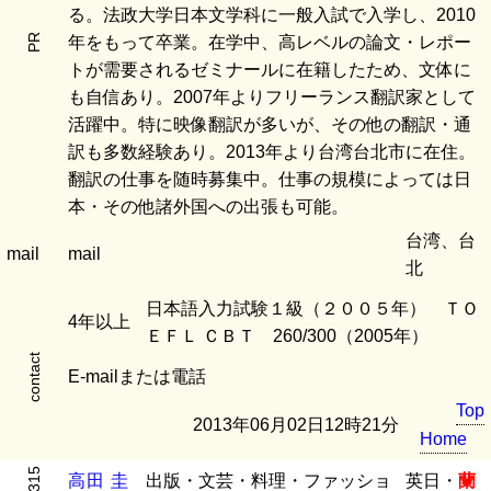
る。法政大学日本文学科に一般入試で入学し、2010
PR
年をもって卒業。在学中、高レベルの論文・レポー
トが需要されるゼミナールに在籍したため、文体に
も自信あり。2007年よりフリーランス翻訳家として
活躍中。特に映像翻訳が多いが、その他の翻訳・通
訳も多数経験あり。2013年より台湾台北市に在住。
翻訳の仕事を随時募集中。仕事の規模によっては日
本・その他諸外国への出張も可能。
台湾、台
mail
mail
北
日本語入力試験１級（２００５年） ＴＯ
4年以上
ＥＦＬ ＣＢＴ 260/300（2005年）
contact
E-mailまたは電話
Top
2013年06月02日12時21分
Home
高
田
圭
出版・文芸・料理・ファッショ
英日・
蘭