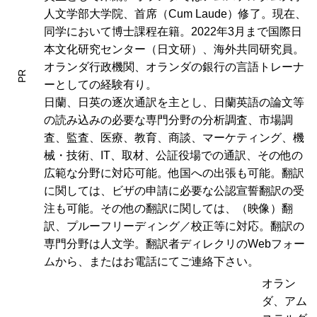
人文学部大学院、首席（Cum Laude）修了。現在、
同学において博士課程在籍。2022年3月まで国際日
本文化研究センター（日文研）、海外共同研究員。
オランダ行政機関、オランダの銀行の言語トレーナ
PR
ーとしての経験有り。
日蘭、日英の逐次通訳を主とし、日蘭英語の論文等
の読み込みの必要な専門分野の分析調査、市場調
査、監査、医療、教育、商談、マーケティング、機
械・技術、IT、取材、公証役場での通訳、その他の
広範な分野に対応可能。他国への出張も可能。翻訳
に関しては、ビザの申請に必要な公認宣誓翻訳の受
注も可能。その他の翻訳に関しては、（映像）翻
訳、プルーフリーディング／校正等に対応。翻訳の
専門分野は人文学。翻訳者ディレクリのWebフォー
ムから、またはお電話にてご連絡下さい。
オラン
ダ、アム