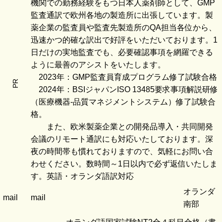
機関での勤務経験をもつ日本人薬剤師として、GMP
監査通訳で欧州各地の製造所に出張しています。製
薬企業の監査員や監査先製造所のQA担当各位から、
迅速かつ的確な訳出で好評をいただいております。1
日だけの実地監査でも、必要確認事項を網羅できる
ように最善のアシストをいたします。
2023年：GMP監査員育成プログラム修了試験合格
PR
2024年：BSIジャパンISO 13485要求事項解説研修
（医療機器-品質マネジメントシステム）修了試験合
格。
また、欧米製薬企業との開発品導入・共同開発
会議のリモート通訳にも対応いたしております。深
夜の時間帯も慣れておりますので、気軽にお問い合
わせください。数時間～1日以内で必ず返信いたしま
す。英語・オランダ語訳対応
オランダ
mail
mail
南部