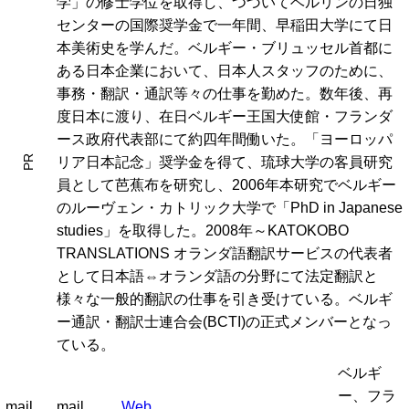
学」の修士学位を取得し、つづいてベルリンの日独
センターの国際奨学金で一年間、早稲田大学にて日
本美術史を学んだ。ベルギー・ブリュッセル首都に
ある日本企業において、日本人スタッフのために、
事務・翻訳・通訳等々の仕事を勤めた。数年後、再
度日本に渡り、在日ベルギー王国大使館・フランダ
ース政府代表部にて約四年間働いた。「ヨーロッパ
PR
リア日本記念」奨学金を得て、琉球大学の客員研究
員として芭蕉布を研究し、2006年本研究でベルギー
のルーヴェン・カトリック大学で「PhD in Japanese
studies」を取得した。2008年～KATOKOBO
TRANSLATIONS オランダ語翻訳サービスの代表者
として日本語⇔オランダ語の分野にて法定翻訳と
様々な一般的翻訳の仕事を引き受けている。ベルギ
ー通訳・翻訳士連合会(BCTI)の正式メンバーとなっ
ている。
ベルギ
ー、フラ
mail
mail
Web