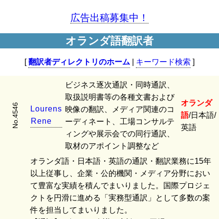
広告出稿募集中！
オランダ語翻訳者
[
翻訳者ディレクトリのホーム
|
キーワード検索
]
ビジネス逐次通訳・同時通訳、
取扱説明書等の各種文書および
オランダ
No.4546
L
o
u
r
e
n
s
映像の翻訳、メディア関連のコ
語
/日本語/
R
e
n
e
ーディネート、工場コンサルテ
英語
ィングや展示会での同行通訳、
取材のアポイント調整など
オランダ語・日本語・英語の通訳・翻訳業務に15年
以上従事し、企業・公的機関・メディア分野におい
て豊富な実績を積んでまいりました。国際プロジェ
クトを円滑に進める「実務型通訳」として多数の案
件を担当してまいりました。