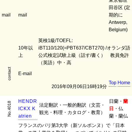
東京都世
田谷区 (定
mail
mail
期的に
Antwerp,
Belgium)
英検1級/TOEFL:
10年以
iBT110/120(=PBT637/CBT270) /オランダ語
上
公式検定試験上級（話す/書く） 教員免許
（英語）中・高
contact
E-mail
Top
Home
2016年09月06日16時19分
H
E
N
D
R
日蘭・
蘭
No.4018
法定翻訳・一般的翻訳（文芸・
I
C
K
X
K
日
・仏
観光・料理・カタログ・教育）
a
t
r
i
e
n
蘭・蘭仏
フランスのパリ第3大学（新ソルボンヌ）で「日本