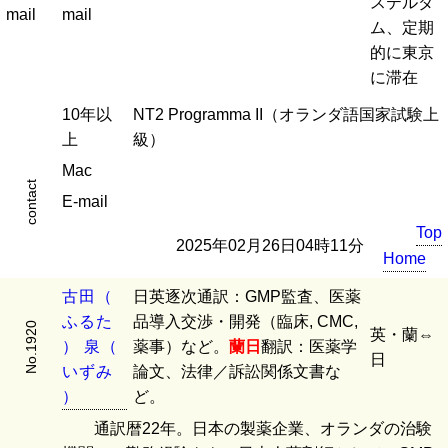
ステルダ
mail
mail
ム、定期
的に東京
に滞在
10年以
NT2 Programma II（オランダ語国家試験上
上
級）
Mac
contact
E-mail
Top
2025年02月26日04時11分
Home
古
田
（
日英逐次通訳：GMP監査、医薬
ふ
る
た
品導入交渉・開発（臨床, CMC,
No.1920
英・蘭⇔
）
泉
（
薬事）など。
蘭日
翻訳：医薬学
日
い
ず
み
論文、法律／訴訟関係文書な
）
ど。
通訳暦22年。日本の製薬企業、オランダの治験