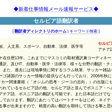
◆新着仕事情報メール速報サービス◆
セルビア語翻訳者
[
翻訳者ディレクトリのホーム
|
キーワード検索
]
セルビ
祉、人文系、スポーツ、自動車、法律、医学等
アチア
ナ在住歴13年。これまでにマスコミの取材通訳兼コーディネー
通訳、及びIT、自動車・医学・法律等、様々な分野の翻訳・チ
。また、過去には現地事情に関するコラム執筆、サッカー雑誌
ーゴ諸国のサッカー情報の提供なども行っており、2006年秋
ッカー関連書籍（「オシムの思考・ジーコの志向」）の出版に
われているセルビア語の他、セルビア語と並んでボスニア・ヘ
アチア語、ボスニア語の翻訳も可能です。また日本語だけでな
しております。翻訳にあたってはパートナーをはじめ、ネイテ
る事が出来ますので、精度の高い翻訳を期待して頂ける事と思