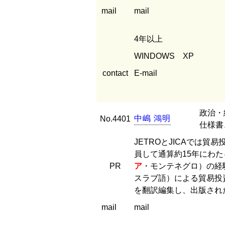
mail
mail
4年以上
WINDOWS XP
contact
E-mail
政治・
中
嶋
鴻
明
No.4401
仕様書
JETROとJICAでは
員して通算約15年にわ
PR
ア
・モンテネグロ）の経
スラブ語）による貿易投
を翻訳編集し、出版され
mail
mail