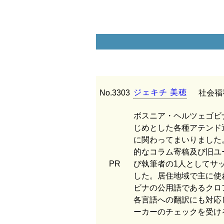
ジ
ェ
キ
チ
美
穂
No.3303
社会福
ボスニア・ヘルツェゴビ
じめとした各種アテンド
に関わってまいりました
的なコラム寄稿及び旧ユ
PR
び執筆者の1人としてサ
した。居住地域で主に使
ビナの公用語であるクロ
各言語への翻訳にも対応
ーカーのチェックを受け