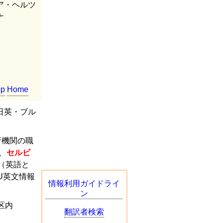
ア・ヘルツ
ナ
op
Home
日英・ブル
府機関の職
、
セルビ
（英語と
U英文情報
情報利用ガイドライ
ン
区内
翻訳者検索