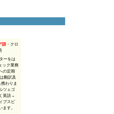
ア語
・クロ
語
ターをは
ェック業務
への定期
には翻訳及
も携わりま
ルツェゴ
く英語→
ィブスピ
います。