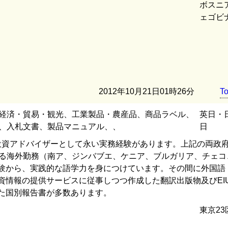
ボスニ
ェゴビ
2012年10月21日01時26分
T
経済・貿易・観光、工業製品・農産品、商品ラベル、
英日・
、入札文書、製品マニュアル、、
日
貿易投資アドバイザーとして永い実務経験があります。上記の両政
たる海外勤務（南ア、ジンバブエ、ケニア、ブルガリア、チェコ
験から、実践的な語学力を身につけています。その間に外国語
資情報の提供サービスに従事しつつ作成した翻訳出版物及びEI
た国別報告書が多数あります。
東京23