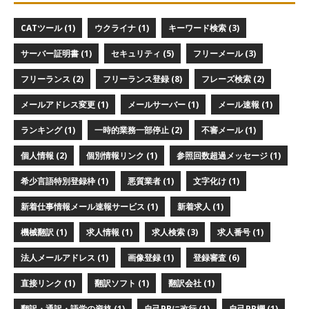
CATツール (1)
ウクライナ (1)
キーワード検索 (3)
サーバー証明書 (1)
セキュリティ (5)
フリーメール (3)
フリーランス (2)
フリーランス登録 (8)
フレーズ検索 (2)
メールアドレス変更 (1)
メールサーバー (1)
メール速報 (1)
ランキング (1)
一時的業務一部停止 (2)
不審メール (1)
個人情報 (2)
個別情報リンク (1)
参照回数超過メッセージ (1)
希少言語特別登録枠 (1)
悪質業者 (1)
文字化け (1)
新着仕事情報メール速報サービス (1)
新着求人 (1)
機械翻訳 (1)
求人情報 (1)
求人検索 (3)
求人番号 (1)
法人メールアドレス (1)
画像登録 (1)
登録審査 (6)
直接リンク (1)
翻訳ソフト (1)
翻訳会社 (1)
翻訳・通訳・語学の資格 (1)
自己PRに改行 (1)
自己PR欄 (1)