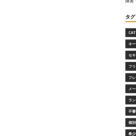
障害
タグ
CAT
キー
セキ
フリ
フレ
メー
ラン
不審
個別
希少