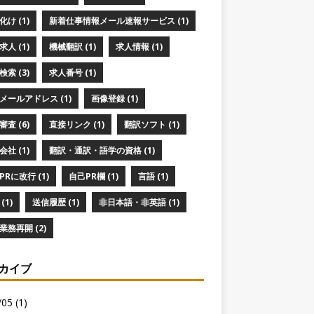
け (1)
新着仕事情報メール速報サービス (1)
人 (1)
機械翻訳 (1)
求人情報 (1)
索 (3)
求人番号 (1)
メールアドレス (1)
画像登録 (1)
査 (6)
直接リンク (1)
翻訳ソフト (1)
社 (1)
翻訳・通訳・語学の資格 (1)
PRに改行 (1)
自己PR欄 (1)
言語 (1)
(1)
送信履歴 (1)
非日本語・非英語 (1)
業務再開 (2)
カイブ
05 (1)