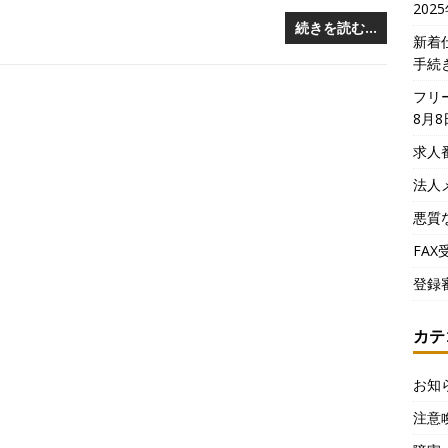
202
続きを読む…
新着
手続
フリ
8月8
求人
法人
悪質
FA
登録
カテ
お知
注意