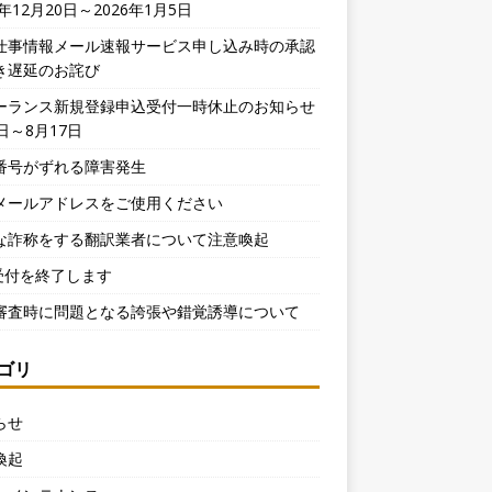
5年12月20日～2026年1月5日
仕事情報メール速報サービス申し込み時の承認
き遅延のお詫び
ーランス新規登録申込受付一時休止のお知らせ
日～8月17日
番号がずれる障害発生
メールアドレスをご使用ください
な詐称をする翻訳業者について注意喚起
X受付を終了します
審査時に問題となる誇張や錯覚誘導について
ゴリ
らせ
喚起