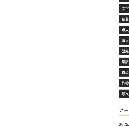
文字化
新着求
求人検
法人
登録審
翻訳会
自己
詐称 
順次
アー
2026/