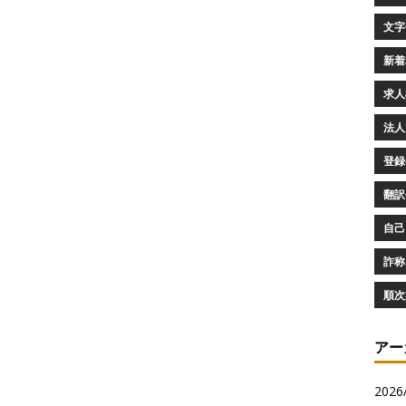
文字化
新着求
求人検
法人
登録審
翻訳会
自己
詐称 
順次
アー
2026/