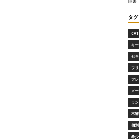
障害
タグ
CAT
キー
セキ
フリ
フレ
メー
ラン
不審
個別
希少