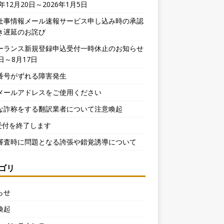
5年12月20日～2026年1月5日
仕事情報メール速報サービス申し込み時の承認
き遅延のお詫び
ーランス新規登録申込受付一時休止のお知らせ
日～8月17日
番号がずれる障害発生
メールアドレスをご使用ください
な詐称をする翻訳業者について注意喚起
X受付を終了します
審査時に問題となる誇張や錯覚誘導について
ゴリ
らせ
喚起