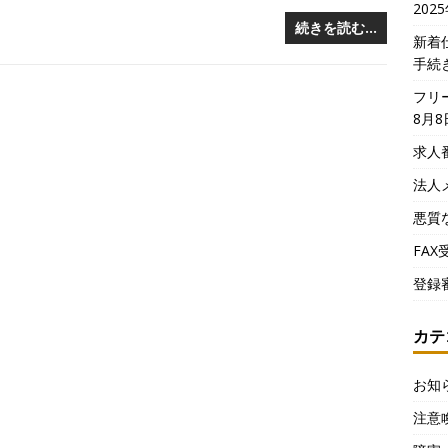
202
続きを読む…
新着
手続
フリ
8月8
求人
法人
悪質
FA
登録
カテ
お知
注意