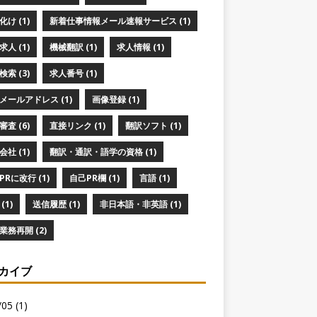
け (1)
新着仕事情報メール速報サービス (1)
人 (1)
機械翻訳 (1)
求人情報 (1)
索 (3)
求人番号 (1)
メールアドレス (1)
画像登録 (1)
査 (6)
直接リンク (1)
翻訳ソフト (1)
社 (1)
翻訳・通訳・語学の資格 (1)
PRに改行 (1)
自己PR欄 (1)
言語 (1)
(1)
送信履歴 (1)
非日本語・非英語 (1)
業務再開 (2)
カイブ
05 (1)