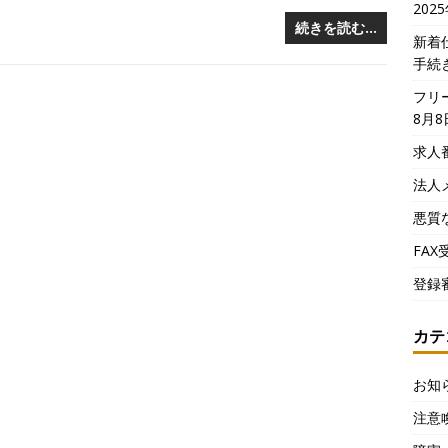
202
続きを読む…
新着
手続
フリ
8月8
求人
法人
悪質
FA
登録
カテ
お知
注意