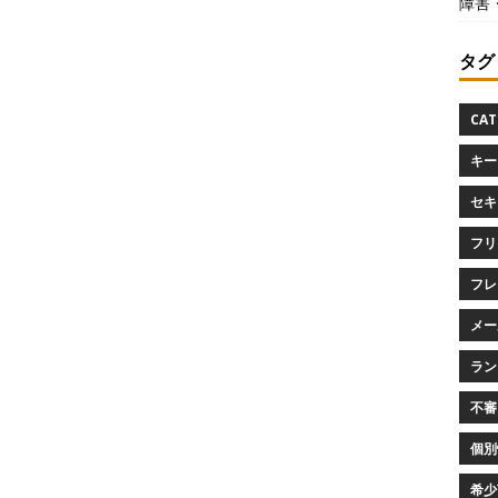
障害
タグ
CAT
キー
セキ
フリ
フレ
メー
ラン
不審
個別
希少