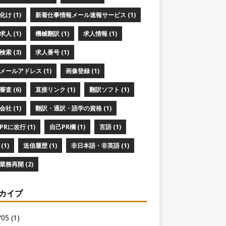
け (1)
新着仕事情報メール速報サービス (1)
人 (1)
機械翻訳 (1)
求人情報 (1)
索 (3)
求人番号 (1)
メールアドレス (1)
画像登録 (1)
査 (6)
直接リンク (1)
翻訳ソフト (1)
社 (1)
翻訳・通訳・語学の資格 (1)
PRに改行 (1)
自己PR欄 (1)
言語 (1)
(1)
送信履歴 (1)
非日本語・非英語 (1)
業務再開 (2)
カイブ
05 (1)