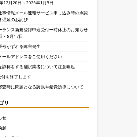
5年12月20日～2026年1月5日
仕事情報メール速報サービス申し込み時の承認
き遅延のお詫び
ーランス新規登録申込受付一時休止のお知らせ
日～8月17日
番号がずれる障害発生
メールアドレスをご使用ください
な詐称をする翻訳業者について注意喚起
X受付を終了します
審査時に問題となる誇張や錯覚誘導について
ゴリ
らせ
喚起