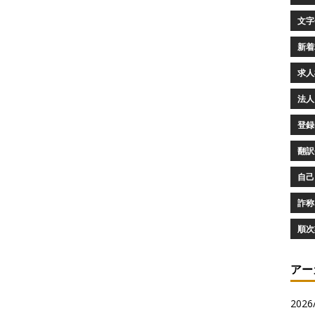
文字化
新着求
求人検
法人
登録審
翻訳会
自己
詐称 
順次
アー
2026/