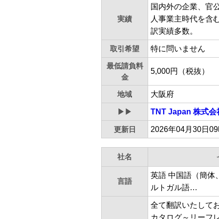
国内外の企業、官
実績
人事業主時代を含
訳実績多数。
取引希望
特に問いません
最低請負料
5,000円（税抜）
金
地域
大阪府
▶▶
TNT Japan 株式
更新日
2026年04月30日0
社名
英語 中国語（簡体
言語
ルトガル語…
全て翻訳いたして
カタログ～リーフ