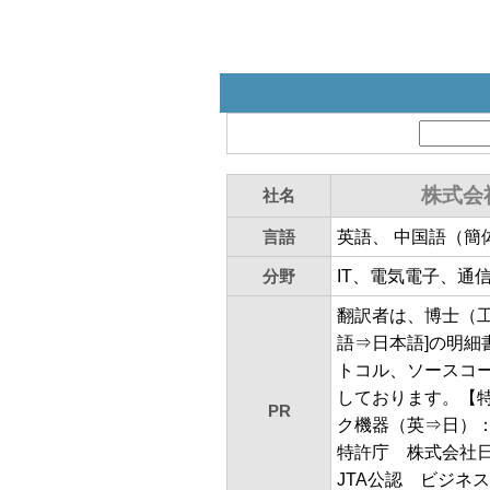
株式会
社名
言語
英語、 中国語（簡
分野
IT、電気電子、通
翻訳者は、博士（工
語⇒日本語]の明
トコル、ソースコ
しております。【特
PR
ク機器（英⇒日）： 約3
特許庁 株式会社
JTA公認 ビジ