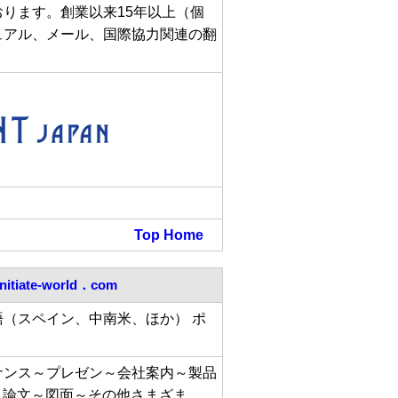
ります。創業以来15年以上（個
ュアル、メール、国際協力関連の翻
Top
Home
initiate-world．com
語（スペイン、中南米、ほか） ポ
ナンス～プレゼン～会社案内～製品
～論文～図面～その他さまざま。