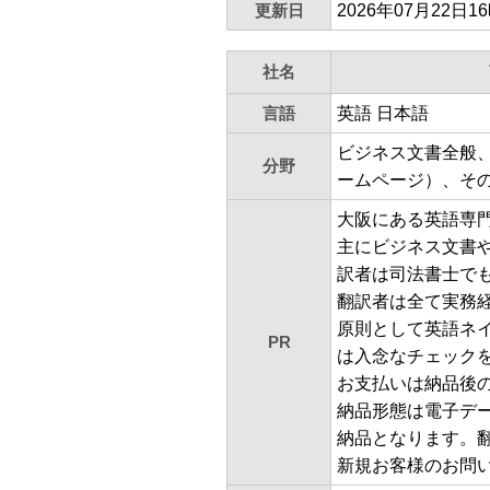
更新日
2026年07月22日1
社名
言語
英語 日本語
ビジネス文書全般
分野
ームページ）、そ
大阪にある英語専
主にビジネス文書
訳者は司法書士で
翻訳者は全て実務
原則として英語ネ
PR
は入念なチェック
お支払いは納品後
納品形態は電子デ
納品となります。
新規お客様のお問