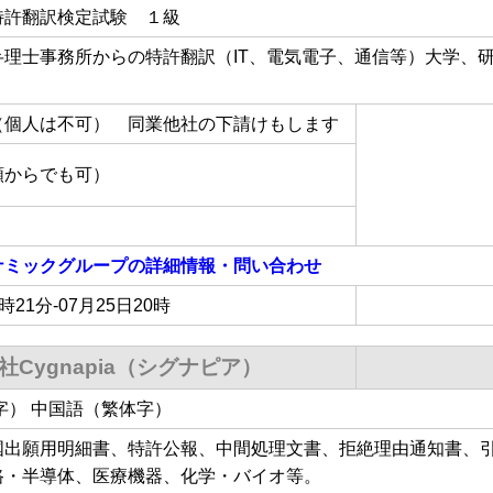
特許翻訳検定試験 １級
理士事務所からの特許翻訳（IT、電気電子、通信等）大学、研
）
（個人は不可） 同業他社の下請けもします
額からでも可）
ナミックグループ
の詳細情報・問い合わせ
4時21分-07月25日20時
社Cygnapia（シグナピア）
字） 中国語（繁体字）
国出願用明細書、特許公報、中間処理文書、拒絶理由通知書、
路・半導体、医療機器、化学・バイオ等。