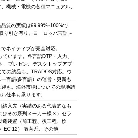
書、機械・電機の各種マニュアル、
実績は99.99%~100%で
お取り引き有り。ヨーロッパ言語～
までネイティブが完全対応。
っています。各言語DTP・入力、
ト、プレゼン、デスクトップアプ
ての納品も。TRADOS対応。ウ
一言語/多言語）の運営・更新も
送迎も。海外市場についての現地調
のお仕事も承ります。
[納入先（実績のある代表的なも
よびその系列メーカー様３）セラ
製造装置（前工程、後工程、検
EC 12） 教育系、その他