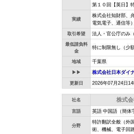
第１０回【英日】
株式会社知財部、弁
実績
電気電子、通信等
取引希望
法人・官公庁のみ
最低請負料
特に制限無し（少
金
地域
千葉県
▶▶
株式会社日本ダイ
更新日
2026年07月24日1
株式会
社名
言語
英語 中国語（簡体
特許翻訳全般（外
分野
術、機械、電子回