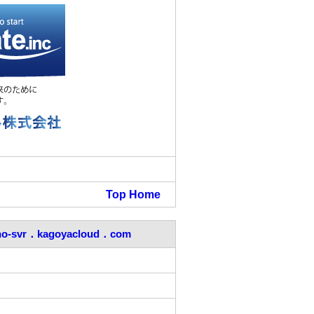
Top
Home
uno-svr．kagoyacloud．com