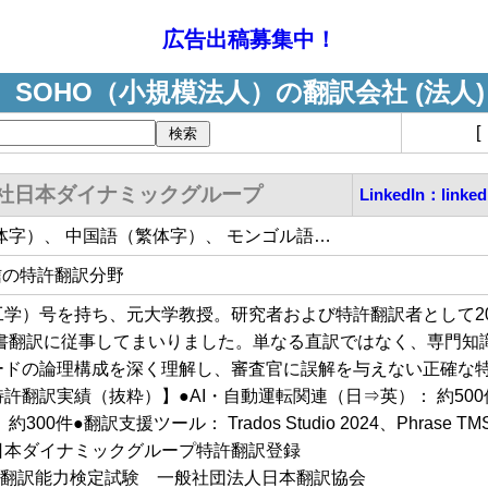
広告出稿募集中！
SOHO（小規模法人）の翻訳会社 (法人)
社日本ダイナミックグループ
LinkedIn：linked
体字）、 中国語（繁体字）、 モンゴル語…
信の特許翻訳分野
学）号を持ち、元大学教授。研究者および特許翻訳者として20
細書翻訳に従事してまいりました。単なる直訳ではなく、専門知
ードの論理構成を深く理解し、審査官に誤解を与えない正確な
許翻訳実績（抜粋）】●AI・自動運転関連（日⇒英）： 約50
00件●翻訳支援ツール： Trados Studio 2024、Phrase TM
日本ダイナミックグループ特許翻訳登録
ネス翻訳能力検定試験 一般社団法人日本翻訳協会