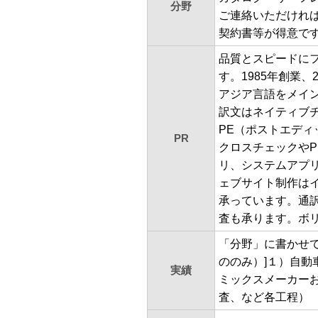
分野
ご連絡いただけれ
契約書等が得意で
品質とスピードにフ
す。1985年創業
アジア言語をメイ
訳文はネイティブ
PE（ポストエディ
PR
クロスチェックや
リ、システムアプリ
ェブサイト制作は
承っています。通
査も承ります。ボ
「分野」に書かせ
ののみ）]１）自
実績
ミックスメーカー
査、など各工程） ６