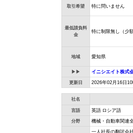
取引希望
特に問いません 
最低請負料
特に制限無し（少
金
地域
愛知県
▶▶
イニシエイト株式
更新日
2026年02月16日1
社名
言語
英語 ロシア語
分野
機械・自動車関連全
一人社長の翻訳会