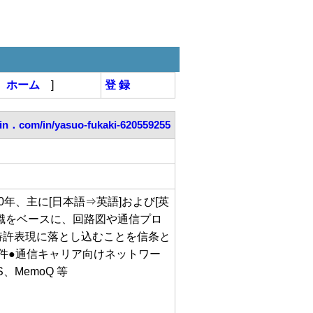
[
ホーム
]
登 録
in．com/in/yasuo-fukaki-620559255
年、主に[日本語⇒英語]および[英
識をベースに、回路図や通信プロ
特許表現に落とし込むことを信条と
0件●通信キャリア向けネットワー
S、MemoQ 等