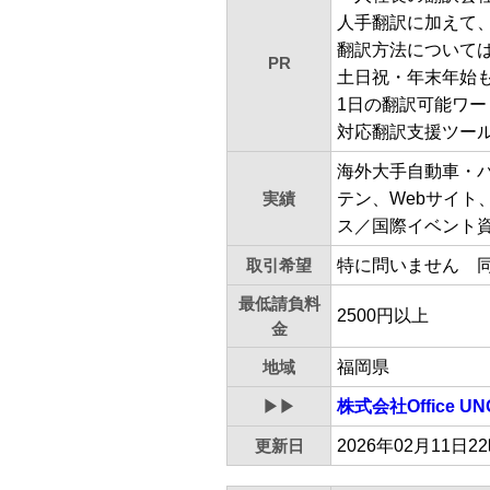
人手翻訳に加えて
翻訳方法について
PR
土日祝・年末年始
1日の翻訳可能ワー
対応翻訳支援ツール：SDL
海外大手自動車・
実績
テン、Webサイト
ス／国際イベント
取引希望
特に問いません 
最低請負料
2500円以上
金
地域
福岡県
▶▶
株式会社Office UN
更新日
2026年02月11日2