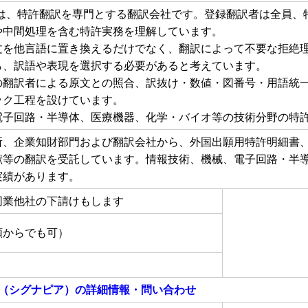
piaは、特許翻訳を専門とする翻訳会社です。登録翻訳者は全員
や中間処理を含む特許実務を理解しています。
文を他言語に置き換えるだけでなく、翻訳によって不要な拒絶
ら、訳語や表現を選択する必要があると考えています。
の翻訳者による原文との照合、訳抜け・数値・図番号・用語統
ック工程を設けています。
電子回路・半導体、医療機器、化学・バイオ等の技術分野の特
所、企業知財部門および翻訳会社から、外国出願用特許明細書
献等の翻訳を受託しています。情報技術、機械、電子回路・半
実績があります。
同業他社の下請けもします
額からでも可）
ia（シグナピア）
の詳細情報・問い合わせ