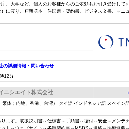
公庁、大学など。個人のお客様からのご依頼もお引き受けしてお
む）に渡り、戸籍謄本・住民票・契約書、ビジネス文書、マニ
会社
の詳細情報・問い合わせ
9時12分
イニシエイト株式会社
、繁体；内地、香港、台湾） タイ語 インドネシア語 スペイン
おります。取扱説明書～仕様書～手順書～据付～安全～メンテ
レット～ウェブサイト～各種契約書～MSDS～規格～技術資料