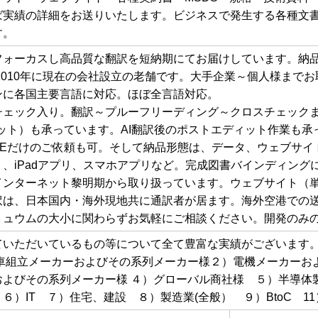
ば実績の詳細をお送りいたします。ビジネスで発生する各種文
す。
ォーカスし高品質な翻訳を短納期にてお届けしています。納品品質の
、2010年に現在の会社設立の老舗です。大手企業～個人様まで
ンに各国主要言語に対応。ほぼ全言語対応。
チェック入り。翻訳～プルーフリーディング～クロスチェック
ット）も承っています。AI翻訳後のポストエディット作業も承
PEだけのご依頼も可。そして納品形態は、データ、ウェブサイ
、iPadアプリ、スマホアプリなど。完成図書バインディングに
インターネット黎明期から取り扱っています。ウェブサイト（単
訳は、日本国内・海外現地共に通訳者が居ます。海外空港での
リュウムの大小に関わらずお気軽にご相談ください。開発のみ
ていただいているもの等について全て豊富な実績がございます。
動車組立メーカーおよびその系列メーカー様２）電機メーカーお
およびその系列メーカー様 ４）グローバル商社様 ５）半導体
）IT ７）住宅、建設 ８）製造業(全般） ９）BtoC 11）