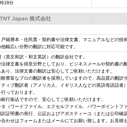
6時18分
TNT Japan 株式会社
、戸籍謄本・住民票・契約書や法律文書、マニュアルなどの技
の他幅広い分野の翻訳に対応可能です。
門（英文和訳・和文英訳）の翻訳会社です。
や法律文書を得意分野としており、ビジネスメールや契約書の
もあり、法律文書の翻訳は安心してご依頼いただけます。
経験豊富なプロの翻訳者を採用していますので、高品質の翻訳
イティブ翻訳者（アメリカ人、イギリス人などの英語母語話者
を行っております。
の銀行振込ですので、安心してご依頼いただけます。
ータ（ワードファイル、エクセルファイル、パワーポイントフ
翻訳証明書の発行、公証およびアポスティーユ（または公印確
い合わせはフォームまたはメールにてお願い致します。お見積