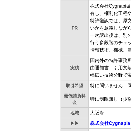
株式会社Cygna
有し、権利化工程
特許翻訳では、原
PR
いかを意識しなが
一次訳出後は、別
行う多段階のチェ
情報技術、機械、
国内外の特許事務
実績
由通知書、引用文
幅広い技術分野で
取引希望
特に問いません 
最低請負料
特に制限無し（少
金
地域
大阪府
▶▶
株式会社Cygnap