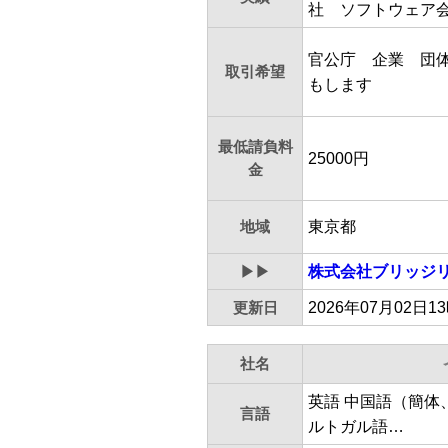
社 ソフトウェア
官公庁 企業 団
取引希望
もします
最低請負料
25000円
金
地域
東京都
▶▶
株式会社ブリッジ
更新日
2026年07月02日1
社名
英語 中国語（簡体
言語
ルトガル語…