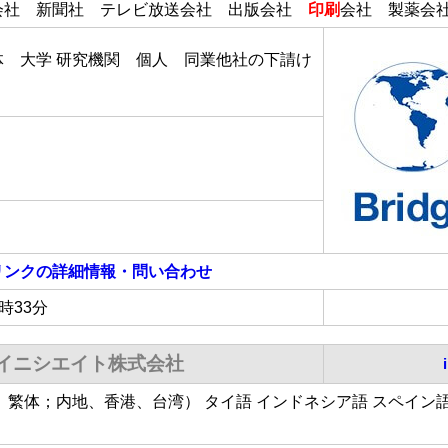
会社 新聞社 テレビ放送会社 出版会社
印刷
会社 製薬会
体 大学 研究機関 個人 同業他社の下請け
リンク
の詳細情報・問い合わせ
3時33分
イニシエイト株式会社
、繁体；内地、香港、台湾） タイ語 インドネシア語 スペイン