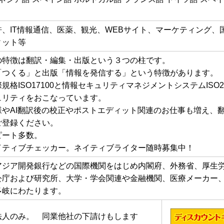
許、IT情報通信、医薬、観光、WEBサイト、マーケティング、
ィット等
の特徴は翻訳・編集・出版という３つの柱です。
「つくる」と出版「情報を発信する」という特徴があります。
規格ISO17100と情報セキュリティマネジメントシステムISO
ュリティをおこなっています。
様やAI翻訳後の校正やポストエディット関連のお仕事も増え、
ご登録ください。
ピート多数。
イティブチェッカー。ネイティブライター随時募集中！
アジア開発銀行などの国際機関をはじめ内閣府、外務省、厚生
公庁および研究所、大学・学会関連や金融機関、医療メーカー
多岐にわたります。
法人のみ。 同業他社の下請けもします