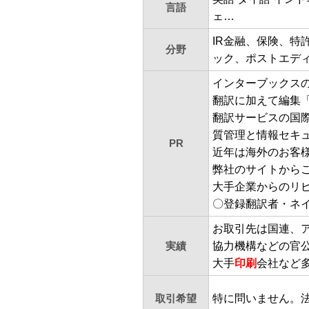
言語
ェ…
IR金融、保険、特
分野
ック、ポストエデ
インターブックス
翻訳に加えて編集
翻訳サービスの国際
質管理と情報セキ
PR
近年は海外のお客
弊社のサイトから
大手企業からのリ
〇登録翻訳者・ネ
お取引先は国連、
実績
協力機構などの官
大手
印刷
会社など
取引希望
特に問いません。