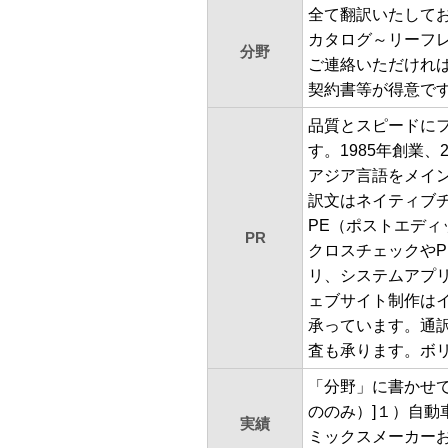
全て翻訳いたして
カタログ～リーフ
分野
ご連絡いただけれ
契約書等が得意で
品質とスピードにフ
す。1985年創業
アジア言語をメイ
訳文はネイティブ
PE（ポストエディ
PR
クロスチェックや
リ、システムアプリ
ェブサイト制作は
承っています。通
査も承ります。ボ
「分野」に書かせ
ののみ）]１）自
実績
ミックスメーカー