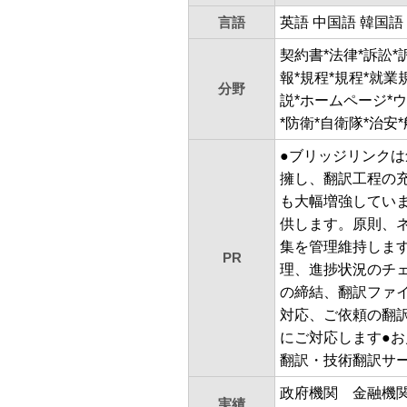
言語
英語 中国語 韓国語
契約書*法律*訴訟*
報*規程*規程*就業
分野
説*ホームページ*ウ
*防衛*自衛隊*治安
●ブリッジリンクは
擁し、翻訳工程の
も大幅増強してい
供します。原則、
集を管理維持しま
PR
理、進捗状況のチェ
の締結、翻訳ファ
対応、ご依頼の翻
にご対応します●
翻訳・技術翻訳サ
政府機関 金融機
実績