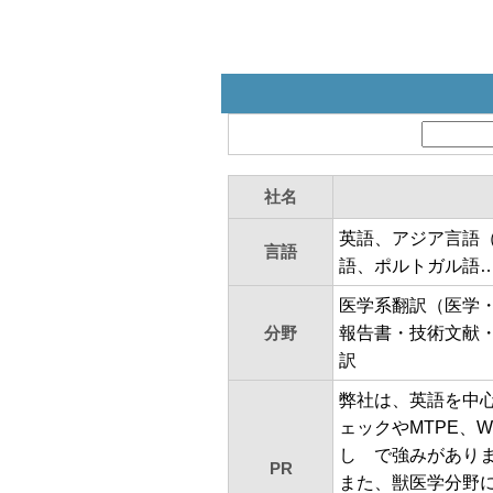
社名
英語、アジア言語
言語
語、ポルトガル語
医学系翻訳（医学・
分野
報告書・技術文献
訳
弊社は、英語を中
ェックやMTPE、
し で強みがあり
PR
また、獣医学分野