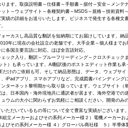
おります。取扱説明書～仕様書～手順書～据付～安全～メンテ
レット～ウェブサイト～各種契約書～MSDS～規格～技術資料
ば実績の詳細をお送りいたします。ビジネスで発生する各種文
す。
ォーカスし高品質な翻訳を短納期にてお届けしています。納品品質の
、2010年に現在の会社設立の老舗です。大手企業～個人様まで
ンに各国主要言語に対応。ほぼ全言語対応。
チェック入り。翻訳～プルーフリーディング～クロスチェック
ット）も承っています。AI翻訳後のポストエディット作業も承
PEだけのご依頼も可。そして納品形態は、データ、ウェブサイ
、iPadアプリ、スマホアプリなど。完成図書バインディングに
インターネット黎明期から取り扱っています。ウェブサイト（単
訳は、日本国内・海外現地共に通訳者が居ます。海外空港での
リュウムの大小に関わらずお気軽にご相談ください。開発のみ
ていただいているもの等について全て豊富な実績がございます。
動車組立メーカーおよびその系列メーカー様２）電機メーカーお
およびその系列メーカー様 ４）グローバル商社様 ５）半導体