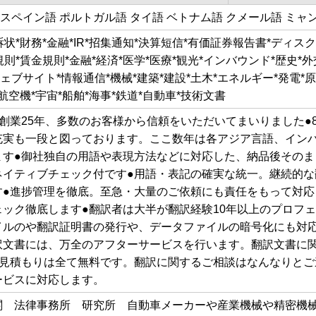
 スペイン語 ポルトガル語 タイ語 ベトナム語 クメール語 ミャ
訴状*財務*金融*IR*招集通知*決算短信*有価証券報告書*ディス
規則*賃金規則*金融*経済*医学*医療*観光*インバウンド*歴史*
ェブサイト*情報通信*機械*建築*建設*土木*エネルギー*発電*原子力
*航空機*宇宙*船舶*海事*鉄道*自動車*技術文書
創業25年、多数のお客様から信頼をいただいてまいりました●
充実も一段と図っております。ここ数年は各アジア言語、イン
ます●御社独自の用語や表現方法などに対応した、納品後そのま
ネイティブチェック付です●用語・表記の確実な統一。継続的な
す●進捗管理を徹底。至急・大量のご依頼にも責任をもって対応
ック徹底します●翻訳者は大半が翻訳経験10年以上のプロフェ
イルのや翻訳証明書の発行や、データファイルの暗号化にも対応
訳文書には、万全のアフターサービスを行います。翻訳文書に
お見積もりは全て無料です。翻訳に関するご相談はなんなりとご
ービスに対応します。
関 法律事務所 研究所 自動車メーカーや産業機械や精密機