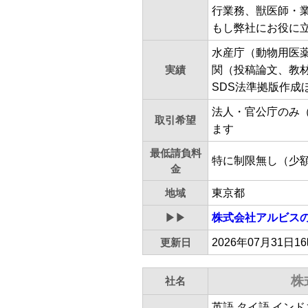
行業務、獣医師・
もし弊社にお役に
水産庁（動物用医
実績
関（投稿論文、教
SDS法準拠版作成
法人・官公庁のみ
取引希望
ます
最低請負料
特に制限無し（少
金
地域
東京都
▶▶
株式会社アルビス
更新日
2026年07月31日1
株
社名
英語 タイ語 インド