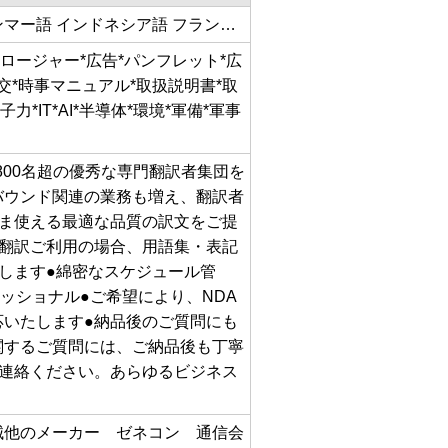
ンマー語 インドネシア語 フラン…
クロージャー*広告*パンフレット*広
外交*時事マニュアル*取扱説明書*取
*IT*AI*半導体*環境*軍備*軍事
800名超の優秀な専門翻訳者集団を
バウンド関連の業務も増え、翻訳者
ま使える最適な品質の訳文をご提
翻訳ご利用の場合、用語集・表記
します●綿密なスケジュール管
ッショナル●ご希望により、NDA
いたします●納品後のご質問にも
関するご質問には、ご納品後も丁寧
連絡ください。あらゆるビジネス
械他のメーカー ゼネコン 通信会