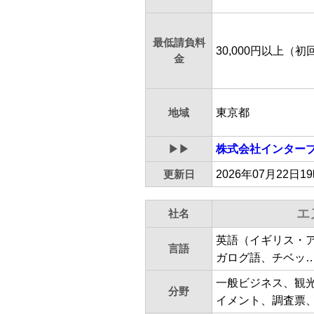
最低請負料
30,000円以上（初
金
地域
東京都
▶▶
株式会社インター
更新日
2026年07月22日1
エ
社名
英語（イギリス・
言語
ガログ語、チベッ
一般ビジネス、観
分野
イメント、調査票、