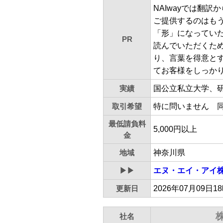
NAIwayでは翻訳
ご提供するのはも
「形」になってい
PR
読んでいただくた
り、言葉を得意とす
てお客様をしっか
実績
国公立私立大学、
取引希望
特に問いません 
最低請負料
5,000円以上
金
地域
神奈川県
▶▶
エヌ・エイ・アイ
更新日
2026年07月09日1
社名