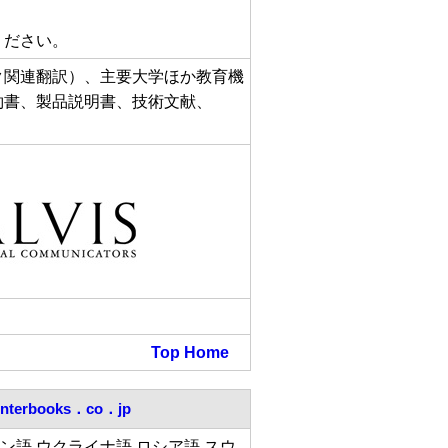
ください。
ク関連翻訳）、主要大学ほか教育機
約書、製品説明書、技術文献、
Top
Home
interbooks．co．jp
ン語 ウクライナ語 ロシア語 スウ