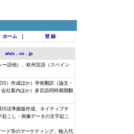
[
ホーム
]
登 録
alvis．co．jp
レー語他）、欧州言語（スペイン
DS）作成ほか）学術翻訳（論文・
・会社案内ほか）多言語同時展開翻
DS法準拠版作成、ネイティブチ
プ起こし・画像データの文字起こ
フード等のマーケティング、輸入代