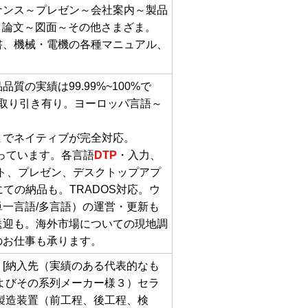
ナンス～プレゼン～会社案内～製品
～論文～図面～その他さまざま。
書、機械・電機の各種マニュアル、
実績は99.99%~100%で
お取り引き有り。ヨーロッパ言語～
までネイティブが完全対応。
っています。各言語
DTP
・入力、
ト、プレゼン、デスクトップアプ
ての納品も。TRADOS対応。ウ
一言語/多言語）の運営・更新も
送迎も。海外市場についての現地調
のお仕事も承ります。
[納入先（実績のある代表的なも
よびその系列メーカー様３）セラ
製造装置（前工程、後工程、検