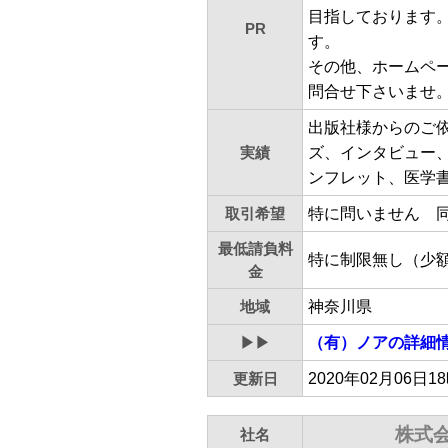
目指しております
PR
す。
その他、ホームペ
問合せ下さいませ
出版社様からのご
実績
ズ、インタビュー
ンフレット、医学
取引希望
特に問いません 
最低請負料
特に制限無し（少
金
地域
神奈川県
▶▶
（有）ノア
の詳細
更新日
2020年02月06日1
株式
社名