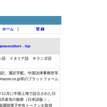
[
ホーム
]
登 録
peaceculture．top
イン語 イタリア語 オランダ語
翻訳。通訳手配。中国法律事務所等
on.co.jp等のプラットフォーム
公司は2016年11月に中国上海で設立された日
共産党の観察（日本語版 ）」
に中国通関電子申告トークンを取得