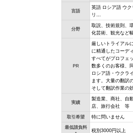
英語 ロシア語 ウ
言語
リ…
取説、技術規則、
分野
化芸術、観光など
厳しいトライアル
に精通したコーデ
すべてがプロフェ
PR
数多くのお客様、
ロシア語・ウクライ
ます。大量の翻訳の
そして翻訳作業の
製造業、商社、自
実績
店、旅行会社 等
取引希望
特に問いません
最低請負料
税別3000円以上