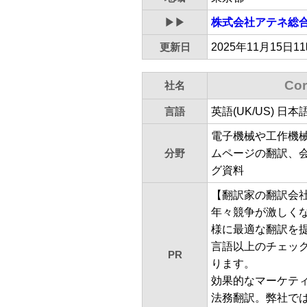
▶▶
株式会社アテネ総
更新日
2025年11月15日1
Co
社名
言語
英語(UK/US) 
電子機械や工作機
分野
ムページの翻訳、
グ資料
【翻訳家の翻訳会
年々競争が激しくな
様に最適な翻訳を提
言語以上のチェッ
PR
ります。
効果的なマーケテ
法務翻訳。弊社で