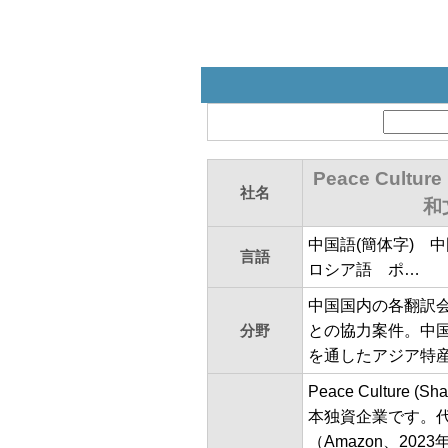
Peace Culture
社名
和
中国語(簡体字) 
言語
ロシア語 ポ…
中国国内の各翻訳
分野
との協力案件。中国
を通したアジア特
Peace Culture
本独資企業です。
（Amazon、20