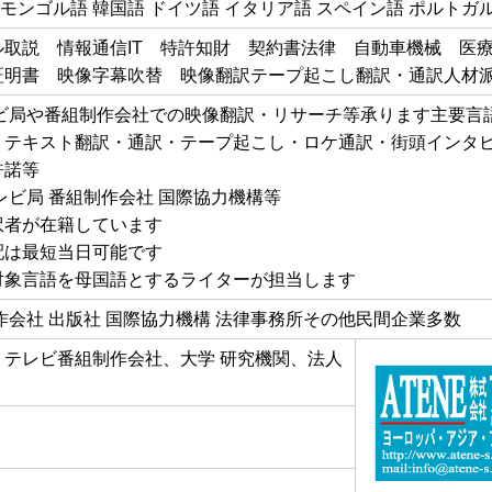
 モンゴル語 韓国語 ドイツ語 イタリア語 スペイン語 ポルトガ
ル取説 情報通信IT 特許知財 契約書法律 自動車機械 医
証明書 映像字幕吹替 映像翻訳テープ起こし翻訳・通訳人材
レビ局や番組制作会社での映像翻訳・リサーチ等承ります主要言
・テキスト翻訳・通訳・テープ起こし・ロケ通訳・街頭インタ
許諾等
レビ局 番組制作会社 国際協力機構等
訳者が在籍しています
配は最短当日可能です
対象言語を母国語とするライターが担当します
作会社 出版社 国際協力機構 法律事務所その他民間企業多数
、テレビ番組制作会社、大学 研究機関、法人