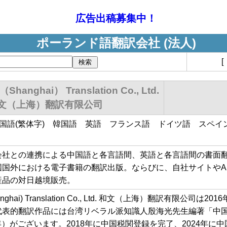
広告出稿募集中！
ポーランド語翻訳会社 (法人)
 （Shanghai） Translation Co., Ltd.
文（上海）翻訳有限公司
中国語(繁体字) 韓国語 英語 フランス語 ドイツ語 スペ
会社との連携による中国語と各言語間、英語と各言語間の書面
国外における電子書籍の翻訳出版。ならびに、自社サイトやAmaz
産品の対日越境販売。
 (Shanghai) Translation Co., Ltd. 和文（上海）翻訳有限
代表的翻訳作品には台湾リベラル派知識人殷海光先生編著「中国
23年）がございます。2018年に中国税関登録を完了、2024年