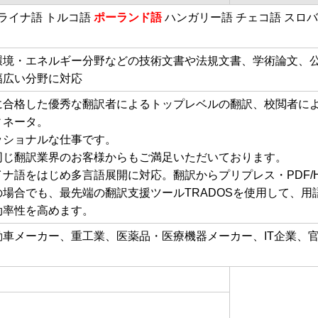
クライナ語 トルコ語
ポーランド語
ハンガリー語 チェコ語 スロバ
環境・エネルギー分野などの技術文書や法規文書、学術論文、
幅広い分野に対応
に合格した優秀な翻訳者によるトップレベルの翻訳、校閲者に
ィネータ。
ッショナルな仕事です。
同じ翻訳業界のお客様からもご満足いただいております。
ナ語をはじめ多言語展開に対応。翻訳からプリプレス・PDF/
場合でも、最先端の翻訳支援ツールTRADOSを使用して、用
効率性を高めます。
動車メーカー、重工業、医薬品・医療機器メーカー、IT企業、