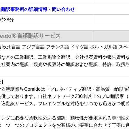
合翻訳事務所
の詳細情報・問い合わせ
1時38分
reido多言語翻訳サービス
日本語 欧州言語 アジア言語 フランス語 ドイツ語 ポルトガル語 
械などの工業翻訳、工業系論文翻訳、会社提案資料や報告資料
会社案内の翻訳、観光や視察時の通訳および翻訳、特許、取扱
社】
る翻訳業界Coreidoは「プロネイティブ翻訳・高品質・納期
供しております。自社ネットワーク230名以上のプロ翻訳家（登録
ク込翻訳サービス。フレキシブルな対応をいつでも迅速かつ明
ィングに必要な柔軟性のある翻訳。精密性が要求される専門性
は一つ一つのプロジェクトをお客様のご要望に合わせて丁寧に