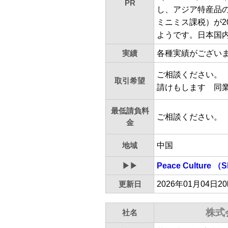
PR
し、アジア特産品の
ミニミス課税）が2
ようです。日本国
実績
各種実績がござい
ご相談ください。
取引希望
請けもします 同
最低請負料
ご相談ください。
金
地域
中国
▶▶
Peace Culture 
更新日
2026年01月04日2
株式
社名