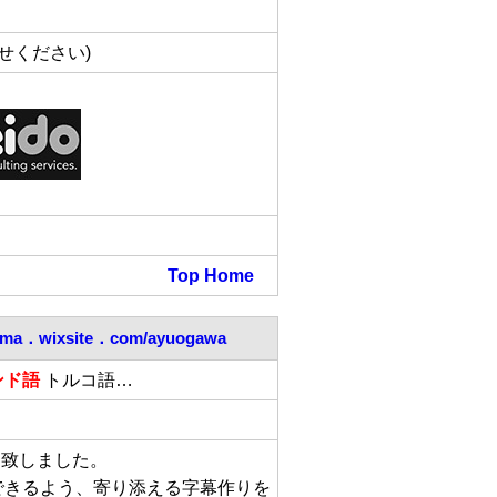
せください)
Top
Home
ama．wixsite．com/ayuogawa
ンド語
トルコ語…
ト致しました。
できるよう、寄り添える字幕作りを