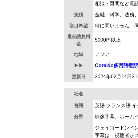
相談・質問など電
実績
金融、科学、法務、
取引希望
特に問いません 
最低請負料
5000円以上
金
地域
アジア
▶▶
Coreido多言語
更新日
2024年02月14日2
社名
言語
英語 フランス語 イ
分野
映像字幕、ホーム
ジェイゴードンイン
字幕は、視聴者が