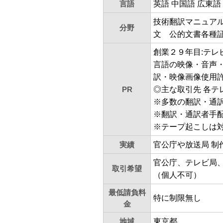
言語
英語 中国語 広東語
技術翻訳マニュア
分野
文 公的文書各種
創業２９年目:テ
言語の映像・音声
訳・映像画像使用
PR
◎主な取引先 各テ
※多数の翻訳・通
※翻訳・通訳者手
※テープ起こしは
実績
官公庁や放送局 制
官公庁、テレビ局
取引希望
（個人不可）
最低請負料
特に制限無し
金
地域
東京都