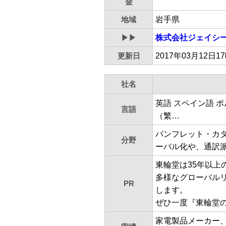
金
地域
岩手県
▶▶
株式会社ジェイシ
更新日
2017年03月12日1
社名
英語 スペイン語 
言語
（繁…
パンフレット・カ
分野
ーバル化や、通訳
東輪堂は35年以
多様なグローバル
PR
します。
ぜひ一度『東輪堂
家電製品メーカー