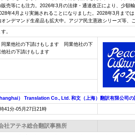
販売等にも注力。2026年3月の法律・通達改正により、少額
028年4月より実施されることになりました。2028年3月ま
内オンデマンド生産品も拡大中。アジア民主憲政シリーズ等、
ます。
 同業他社の下請けもします 同業他社の下
業他社の下請けもします
（Shanghai） Translation Co., Ltd. 和文（上海）翻訳有限公司
の
0時41分-05月27日21時
会社アテネ総合翻訳事務所